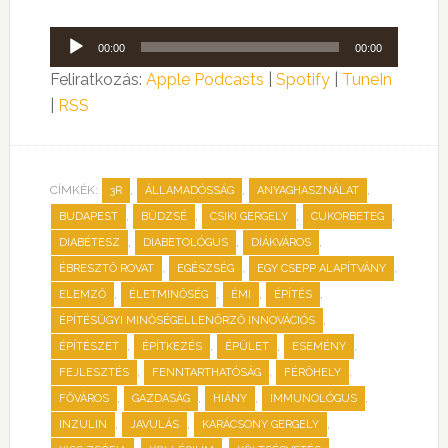
Audió
00:00
00:00
lejátszó
Feliratkozás:
Apple Podcasts
|
Spotify
|
TuneIn
|
RSS
CÍMKÉK:
,
,
,
3R
ÁLLAMADÓSSÁG
ANYAGHASZNÁLAT
,
,
,
,
BUDAPEST
BÜDZSÉ
CSIKI GERGELY
CUKORBETEG
,
,
,
DIABÉTESZ
DIABETOLÓGUS
DIÁKVÁROS
,
,
,
ÉBRESZTŐ ROVAT
EGÉSZSÉG
EGY CSEPP ALAPÍTVÁNY
,
,
,
,
ELEMZŐ
ÉLETMINŐSÉG
ÉMI
ÉPÍTÉS
,
ÉPÍTÉSÜGYI MINŐSÉGELLENŐRZŐ INNOVÁCIÓS
,
,
,
,
ÉPÍTÉSZET
ÉPÍTKEZÉS
ÉPÜLET
ESEMÉNY
,
,
,
FEJLESZTÉS
FENNTARTHATÓSÁG
FÉRŐHELY
,
,
,
,
FŐVÁROS
GAZDASÁG
HIÁNY
IMMUNOLÓGUS
,
,
,
INZULIN
JAVULÁS
KARÁCSONY GERGELY