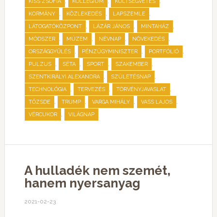
,
,
,
KISS ZSÓFIA
KOLLÉGIUM
KÖLTSÉGVETÉS
,
,
,
KORMÁNY
KÖZLEKEDÉS
LAPSZEMLE
,
,
,
LÁTOGATÓKÖZPONT
LÁZÁR JÁNOS
MINTAHÁZ
,
,
,
,
MÓDSZER
MÚZEM
NÉVNAP
NÖVEKEDÉS
,
,
,
ORSZÁGGYŰLÉS
PÉNZÜGYMINISZTER
PORTFÓLIÓ
,
,
,
,
PULZUS
SÉTA
SPORT
SZAKEMBER
,
,
SZENTKIRÁLYI ALEXANDRA
SZÜLETÉSNAP
,
,
,
TECHNOLÓGIA
TERVEZÉS
TÖRVÉNYJAVASLAT
,
,
,
,
TŐZSDE
TRUMP
VARGA MIHÁLY
VASS LAJOS
,
VÉRCUKOR
VILÁGNAP
A hulladék nem szemét,
hanem nyersanyag
2021-02-23