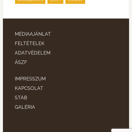
,
,
ORSZÁGGYŰLÉS
ÜZLET
VERSENY
MÉDIAAJÁNLAT
FELTÉTELEK
ADATVÉDELEM
ÁSZF
IMPRESSZUM
KAPCSOLAT
STÁB
GALÉRIA