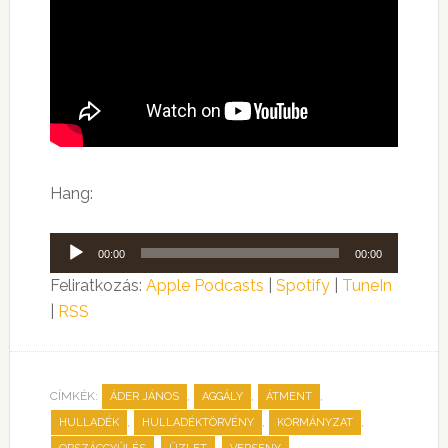
Hang:
Audió
00:00
00:00
lejátszó
Feliratkozás:
Apple Podcasts
|
Spotify
|
TuneIn
|
RSS
CÍMKÉK:
,
,
,
ÁDER JÁNOS
AGGÁLY
ÁTMENT
,
,
,
HULLADÉK
HULLADÉKTÖRVÉNY
KORMÁNYZAT