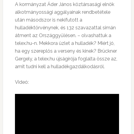
A kormányzat Áder János köztársasági elnök
alkotmányossági aggályainak rendbetétele
után másodszor is nekifutott a
hulladéktörvénynek, és 132 szavazattal simán
átment az Országgyűlésen. – olvashattuk a
telex.hu-n. Mekkora üzlet a hulladék? Miért jó,
ha egy szereplős a verseny és kinek? Brückner
Gergely, a telex.hu újságírója foglalta össze az,
amit tudni kell a hulladékgazdálkodásról.
Videó: