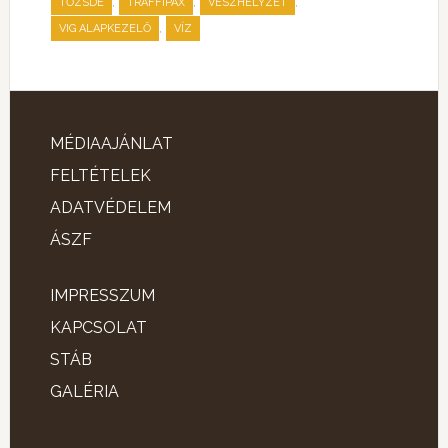
,
,
,
TŐZSDE
TRAFFIPAX
VÉSZHELYZET
,
VIG ALAPKEZELŐ
VÍZ
MÉDIAAJÁNLAT
FELTÉTELEK
ADATVÉDELEM
ÁSZF
IMPRESSZUM
KAPCSOLAT
STÁB
GALÉRIA