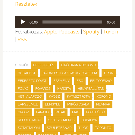
Részletek
Audió
00:00
00:00
lejátszó
Feliratkozás:
Apple Podcasts
|
Spotify
|
TuneIn
|
RSS
CÍMKÉK:
,
,
BEFEKTETÉS
BÍRÓ BARNA BOTOND
,
,
,
BUDAPEST
BUDAPESTI GAZDASÁGI EGYETEM
DRÓN
,
,
,
,
ÉBRESZTŐ ROVAT
ESEMÉNY
ESŐ
FELTÖREKVŐ
,
,
,
,
FOLYÓ
FŐVÁROS
HARGITA
HELYREÁLLÍTÁS
,
,
,
,
HETI ALAPOZÓ
KÁOSZ
KATASZTRÓFA
KOROND
,
,
,
,
LAPSZEMLE
LENGYEL
MIKÓS CSABA
NÉVNAP
,
,
,
,
,
OROSZ
PARAJD
PATAK
PIAC
PORTFÓLIÓ
,
,
,
REPÜLŐJÁRAT
SEBESÉGMÉRÉS
SÓBÁNYA
,
,
,
,
SÓTARTALOM
SZÜLETÉSNAP
TILOS
TORONTO