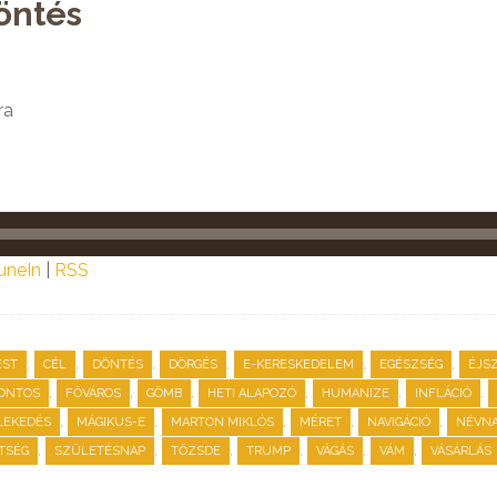
öntés
ra
uneIn
|
RSS
,
,
,
,
,
,
EST
CÉL
DÖNTÉS
DÖRGÉS
E-KERESKEDELEM
EGÉSZSÉG
ÉJS
,
,
,
,
,
,
ONTOS
FŐVÁROS
GÖMB
HETI ALAPOZÓ
HUMANIZE
INFLÁCIÓ
,
,
,
,
,
LEKEDÉS
MÁGIKUS-E
MARTON MIKLÓS
MÉRET
NAVIGÁCIÓ
NÉVN
,
,
,
,
,
,
TSÉG
SZÜLETÉSNAP
TŐZSDE
TRUMP
VÁGÁS
VÁM
VÁSÁRLÁS