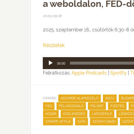
a weboldalon, FED-d
2025-09-18
2025. szeptember 18., csütörtök 6:30-8 ó
Részletek
Audió
00:00
lejátszó
Feliratkozás:
Apple Podcasts
|
Spotify
|
T
CÍMKÉK:
,
,
ACCORDE ALAPKEZELŐ
ÁGYÚ
BUDAP
,
,
,
,
FED
FELHASZNÁLÓ
FELIRAT
FIZETÉS
F
,
,
,
KOSÁR
KÖZLEKEDÉS
LAPSZEMLE
LÉGIKÖZ
,
,
,
STAMPF ATTILA
SZÍN
SZŐNYI DÁVID
SZÖVE