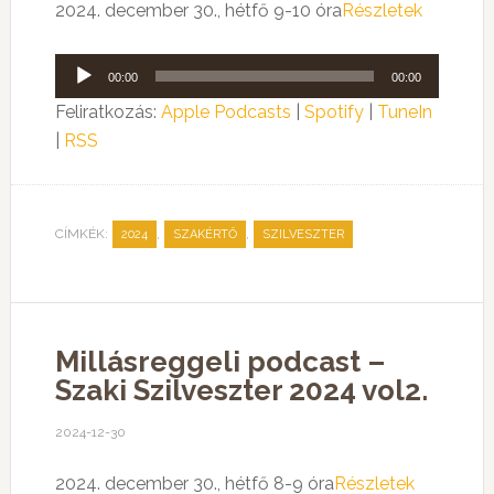
2024. december 30., hétfő 9-10 óra
Részletek
Audió
00:00
00:00
lejátszó
Feliratkozás:
Apple Podcasts
|
Spotify
|
TuneIn
|
RSS
CÍMKÉK:
,
,
2024
SZAKÉRTŐ
SZILVESZTER
Millásreggeli podcast –
Szaki Szilveszter 2024 vol2.
2024-12-30
2024. december 30., hétfő 8-9 óra
Részletek