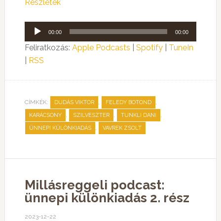
Részletek
Audió
00:00
00:00
lejátszó
Feliratkozás:
Apple Podcasts
|
Spotify
|
TuneIn
|
RSS
CÍMKÉK:
,
,
DUDÁS VIKTOR
FELEDY BOTOND
,
,
,
KARÁCSONY
SZILVESZTER
TUNKLI DANI
,
ÜNNEPI KÜLÖNKIADÁS
VAVREK ZSOLT
Millásreggeli podcast:
ünnepi különkiadás 2. rész
2023-12-22