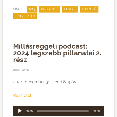
CÍMKÉK:
,
,
,
,
2024
BAKIPARÁDÉ
BEST OF
DILIRÁDIÓ
SZILVESZTER
Millásreggeli podcast:
2024 legszebb pillanatai 2.
rész
2024-12-31
2024. december 31., kedd 8-9 óra
Részletek
Audió
00:00
00:00
lejátszó