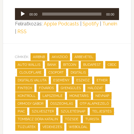
Audió
00:00
00:00
lejátszó
Feliratkozás:
Apple Podcasts
|
Spotify
|
TuneIn
|
RSS
CÍMKÉK:
,
,
,
AIRBNB
AKVIZÍCIÓ
ÁRBEVÉTEL
,
,
,
,
AUTO WALLIS
BANK
BITCOIN
BUDAPEST
CBDC
,
,
,
,
CLOUDFLARE
CSOPORT
DIGITÁLIS
,
,
,
,
DIGITÁLIS VALUTA
ESEMÉNY
ESZKÖZ
ETHER
,
,
,
,
FINTECH
FŐVÁROS
GYENGÜLÉS
HÁLÓZAT
,
,
,
,
KONTROLL
LAPSZEMLE
MONETÁRIS
NÉVNAP
,
,
,
ORMOSY GÁBOR
ÖSSZEOMLÁS
OTP ALAPKEZELŐ
,
,
,
,
PIAC
SZILVESZTER
SZÜLETÉSNAP
TELJESÍTÉS
,
,
,
TOMBÁCZ DÓRA KATALIN
TŐZSDE
TURISTA
,
,
TÜZIJÁTÉK
VÉDEKEZÉS
WEBOLDAL