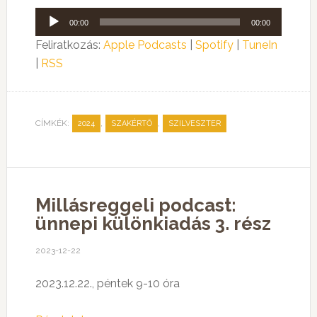
Audió
00:00
00:00
lejátszó
Feliratkozás:
Apple Podcasts
|
Spotify
|
TuneIn
|
RSS
CÍMKÉK:
,
,
2024
SZAKÉRTŐ
SZILVESZTER
Millásreggeli podcast:
ünnepi különkiadás 3. rész
2023-12-22
2023.12.22., péntek 9-10 óra