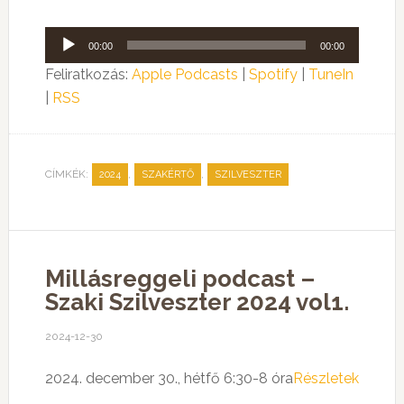
Audió
00:00
00:00
lejátszó
Feliratkozás:
Apple Podcasts
|
Spotify
|
TuneIn
|
RSS
CÍMKÉK:
,
,
2024
SZAKÉRTŐ
SZILVESZTER
Millásreggeli podcast –
Szaki Szilveszter 2024 vol1.
2024-12-30
2024. december 30., hétfő 6:30-8 óra
Részletek