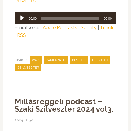
Részletek
Audió
00:00
00:00
lejátszó
Feliratkozás:
Apple Podcasts
|
Spotify
|
TuneIn
|
RSS
CÍMKÉK:
,
,
,
,
2024
BAKIPARÁDÉ
BEST OF
DILIRÁDIÓ
SZILVESZTER
Millásreggeli podcast –
Szaki Szilveszter 2024 vol3.
2024-12-30