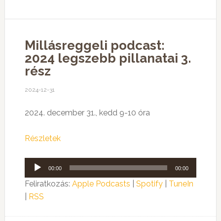
Millásreggeli podcast:
2024 legszebb pillanatai 3.
rész
2024-12-31
2024. december 31., kedd 9-10 óra
Részletek
Audió
00:00
00:00
lejátszó
Feliratkozás:
Apple Podcasts
|
Spotify
|
TuneIn
|
RSS