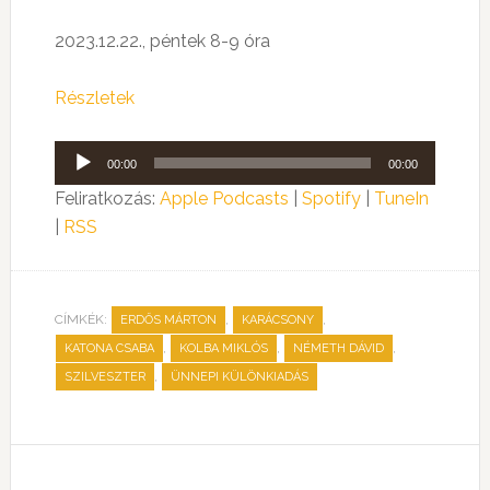
2023.12.22., péntek 8-9 óra
Részletek
Audió
00:00
00:00
lejátszó
Feliratkozás:
Apple Podcasts
|
Spotify
|
TuneIn
|
RSS
CÍMKÉK:
,
,
ERDŐS MÁRTON
KARÁCSONY
,
,
,
KATONA CSABA
KOLBA MIKLÓS
NÉMETH DÁVID
,
SZILVESZTER
ÜNNEPI KÜLÖNKIADÁS