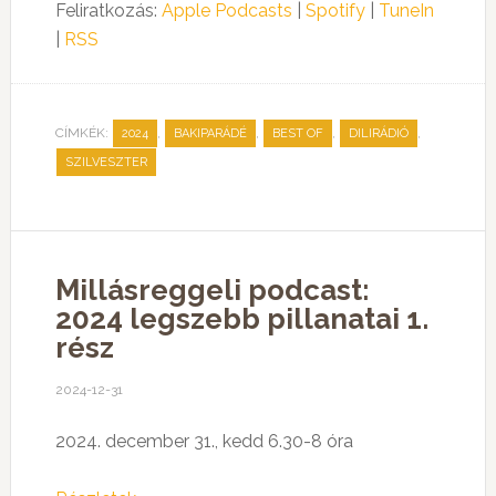
Feliratkozás:
Apple Podcasts
|
Spotify
|
TuneIn
|
RSS
CÍMKÉK:
,
,
,
,
2024
BAKIPARÁDÉ
BEST OF
DILIRÁDIÓ
SZILVESZTER
Millásreggeli podcast:
2024 legszebb pillanatai 1.
rész
2024-12-31
2024. december 31., kedd 6.30-8 óra