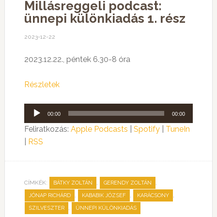
Millásreggeli podcast:
ünnepi különkiadás 1. rész
2023-12-22
2023.12.22., péntek 6.30-8 óra
Részletek
Audió
00:00
00:00
lejátszó
Feliratkozás:
Apple Podcasts
|
Spotify
|
TuneIn
|
RSS
CÍMKÉK:
,
,
BÁTKY ZOLTÁN
GERENDY ZOLTÁN
,
,
,
JÓNAP RICHÁRD
KABABIK JÓZSEF
KARÁCSONY
,
SZILVESZTER
ÜNNEPI KÜLÖNKIADÁS