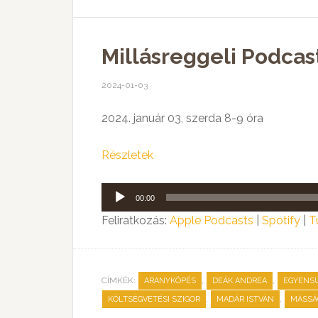
Millásreggeli Podcas
2024-01-03
2024. január 03, szerda 8-9 óra
Részletek
Audió
00:00
lejátszó
Feliratkozás:
Apple Podcasts
|
Spotify
|
T
CÍMKÉK:
,
,
ARANYKÖPÉS
DEÁK ANDREA
EGYENS
,
,
KÖLTSÉGVETÉSI SZIGOR
MADÁR ISTVÁN
MÁSSÁ