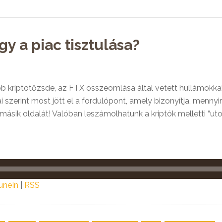
y a piac tisztulása?
 kriptotőzsde, az FTX összeomlása által vetett hullámokkal, 
ai szerint most jött el a fordulópont, amely bizonyítja, menny
sik oldalát! Valóban leszámolhatunk a kriptók melletti “uto
uneIn
|
RSS