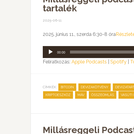
tartalék
2025-06-11
2025. június 11., szerda 6:30-8 óra
Részlet
Audió
00:00
lejátszó
Feliratkozás:
Apple Podcasts
|
Spotify
|
T
CÍMKÉK:
,
,
BITCOIN
DEVIZAKÖTVÉNY
DEVIZATAR
,
,
,
KRIPTOESZKÖZ
MÁV
ÖSSZEOMLÁS
VASÚTI
Millásreggeli Podcas