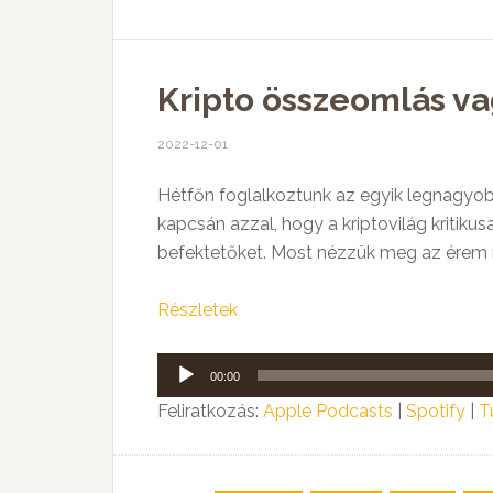
Kripto összeomlás vag
2022-12-01
Hétfőn foglalkoztunk az egyik legnagyobb
kapcsán azzal, hogy a kriptovilág kritikus
befektetőket. Most nézzük meg az érem má
Részletek
Audió
00:00
lejátszó
Feliratkozás:
Apple Podcasts
|
Spotify
|
T