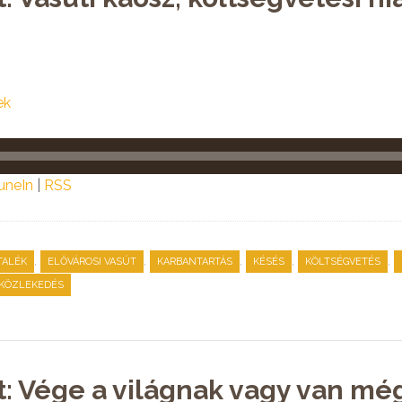
ek
uneIn
|
RSS
,
,
,
,
,
TALÉK
ELŐVÁROSI VASÚT
KARBANTARTÁS
KÉSÉS
KÖLTSÉGVETÉS
 KÖZLEKEDÉS
t: Vége a világnak vagy van m