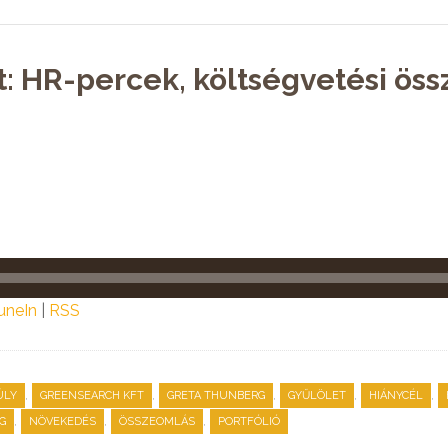
t: HR-percek, költségvetési ös
uneIn
|
RSS
,
,
,
,
,
ÚLY
GREENSEARCH KFT
GRETA THUNBERG
GYŰLÖLET
HIÁNYCÉL
,
,
,
G
NÖVEKEDÉS
ÖSSZEOMLÁS
PORTFÓLIÓ