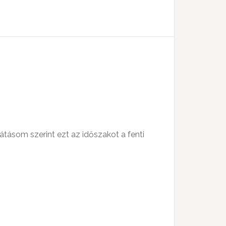
a
Fel/Le
billentyűket
kell
használni.
átásom szerint ezt az időszakot a fenti