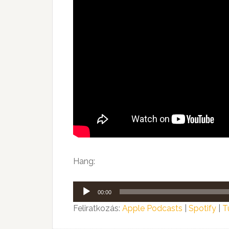
Hang:
Audió
00:00
lejátszó
Feliratkozás:
Apple Podcasts
|
Spotify
|
T