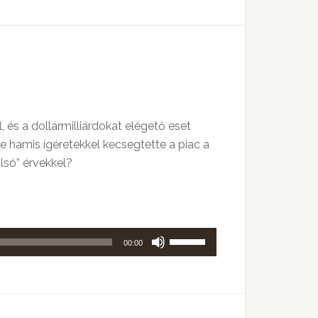
billentyűket
kell
használni.
és a dollármilliárdokat elégető eset
ire hamis ígéretekkel kecsegtette a piac a
lsó” érvekkel?
A
00:00
hangerő
növeléséhez,
illetőleg
csökkentéséhez