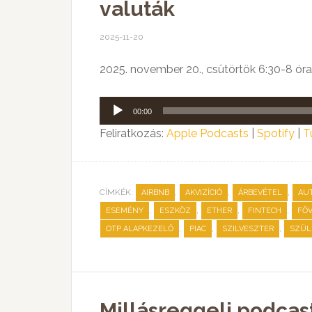
valuták
2025-11-20
2025. november 20., csütörtök 6:30-8 óra
Audió
00:00
lejátszó
Feliratkozás:
Apple Podcasts
|
Spotify
|
T
CÍMKÉK:
,
,
,
AIRBNB
AKVIZÍCIÓ
ÁRBEVÉTEL
AU
,
,
,
,
ESEMÉNY
ESZKÖZ
ETHER
FINTECH
FŐ
,
,
,
OTP ALAPKEZELŐ
PIAC
SZILVESZTER
SZÜL
Millásreggeli podcast