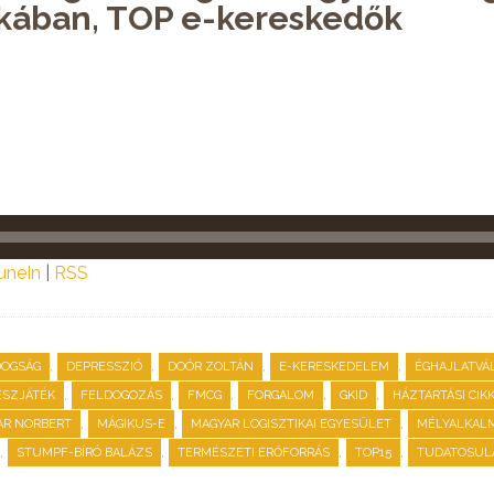
ztikában, TOP e-kereskedők
uneIn
|
RSS
,
,
,
,
DOGSÁG
DEPRESSZIÓ
DOÓR ZOLTÁN
E-KERESKEDELEM
ÉGHAJLATVÁ
,
,
,
,
,
ÉSZJÁTÉK
FELDOGOZÁS
FMCG
FORGALOM
GKID
HÁZTARTÁSI CIK
,
,
,
R NORBERT
MÁGIKUS-E
MAGYAR LOGISZTIKAI EGYESÜLET
MÉLYALKAL
,
,
,
,
STUMPF-BÍRÓ BALÁZS
TERMÉSZETI ERŐFORRÁS
TOP15
TUDATOSUL