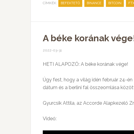
CÍMKÉK:
,
,
,
BEFEKTETŐ
BINANCE
BITCOIN
FT
A béke korának vége
2022-03-31
HETI ALAPOZÓ: A béke korának vége!
Úgy fest, hogy a világ idén február 24-én
dátum és a berlini fal összeomlása közöt
Gyurcsik Attila, az Accorde Alapkezelő Zr
Videó: