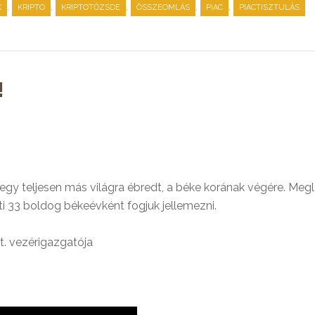
,
,
,
,
,
X
KRIPTO
KRIPTOTŐZSDE
ÖSSZEOMLÁS
PIAC
PIACTISZTULÁS
!
 egy teljesen más világra ébredt, a béke korának végére. Megl
ti 33 boldog békeévként fogjuk jellemezni.
t. vezérigazgatója