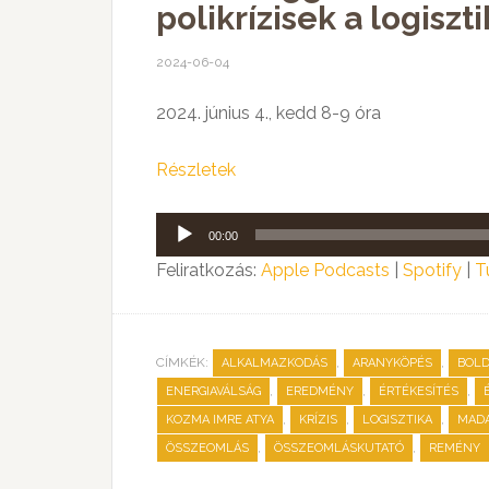
polikrízisek a logis
2024-06-04
2024. június 4., kedd 8-9 óra
Részletek
Audió
00:00
lejátszó
Feliratkozás:
Apple Podcasts
|
Spotify
|
T
CÍMKÉK:
,
,
ALKALMAZKODÁS
ARANYKÖPÉS
BOL
,
,
,
ENERGIAVÁLSÁG
EREDMÉNY
ÉRTÉKESÍTÉS
,
,
,
KOZMA IMRE ATYA
KRÍZIS
LOGISZTIKA
MADA
,
,
ÖSSZEOMLÁS
ÖSSZEOMLÁSKUTATÓ
REMÉNY