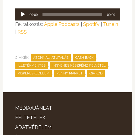
Audió
00:00
00:00
lejátszó
Feliratkozás:
Apple Podcasts
|
Spotify
|
TuneIn
|
RSS
CÍMKÉK:
,
,
AZONNALI ÁTUTALÁS
CASH BACK
,
,
ILLETÉKMENTES
INGYENES KÉSZPÉNZ FELVÉTEL
,
,
KISKERESKEDELEM
PENNY MARKET
QR-KÓD
MÉDIAAJÁNLAT
FELTÉTELEK
ADATVÉDELEM