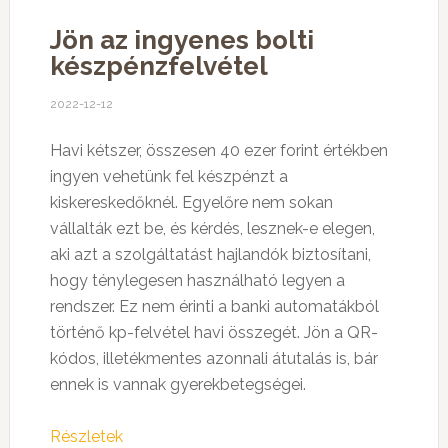
Jön az ingyenes bolti
készpénzfelvétel
2022-12-12
Havi kétszer, összesen 40 ezer forint értékben
ingyen vehetünk fel készpénzt a
kiskereskedőknél. Egyelőre nem sokan
vállalták ezt be, és kérdés, lesznek-e elegen,
aki azt a szolgáltatást hajlandók biztosítani,
hogy ténylegesen használható legyen a
rendszer. Ez nem érinti a banki automatákból
történő kp-felvétel havi összegét. Jön a QR-
kódos, illetékmentes azonnali átutalás is, bár
ennek is vannak gyerekbetegségei.
Részletek