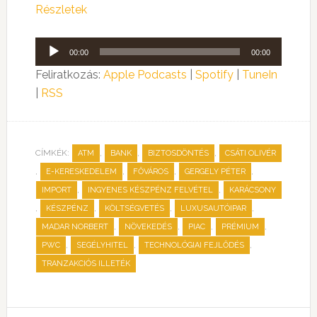
Részletek
Audió
00:00
00:00
lejátszó
Feliratkozás:
Apple Podcasts
|
Spotify
|
TuneIn
|
RSS
CÍMKÉK:
,
,
,
ATM
BANK
BIZTOSDÖNTÉS
CSÁTI OLIVÉR
,
,
,
,
E-KERESKEDELEM
FŐVÁROS
GERGELY PÉTER
,
,
IMPORT
INGYENES KÉSZPÉNZ FELVÉTEL
KARÁCSONY
,
,
,
,
KÉSZPÉNZ
KÖLTSÉGVETÉS
LUXUSAUTÓIPAR
,
,
,
,
MADAR NORBERT
NÖVEKEDÉS
PIAC
PRÉMIUM
,
,
,
PWC
SEGÉLYHITEL
TECHNOLÓGIAI FEJLŐDÉS
TRANZAKCIÓS ILLETÉK