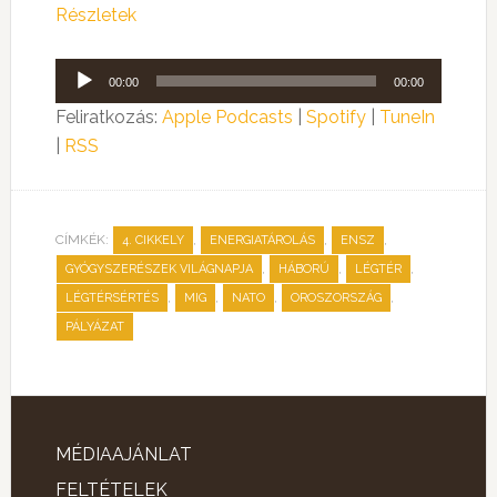
Részletek
Audió
00:00
00:00
lejátszó
Feliratkozás:
Apple Podcasts
|
Spotify
|
TuneIn
|
RSS
CÍMKÉK:
,
,
,
4. CIKKELY
ENERGIATÁROLÁS
ENSZ
,
,
,
GYÓGYSZERÉSZEK VILÁGNAPJA
HÁBORÚ
LÉGTÉR
,
,
,
,
LÉGTÉRSÉRTÉS
MIG
NATO
OROSZORSZÁG
PÁLYÁZAT
MÉDIAAJÁNLAT
FELTÉTELEK