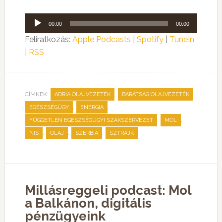
Audió
00:00
00:00
lejátszó
Feliratkozás:
Apple Podcasts
|
Spotify
|
TuneIn
|
RSS
CÍMKÉK:
,
,
ADRIA OLAJVEZETÉK
BARÁTSÁG OLAJVEZETÉK
,
,
EGÉSZSÉGÜGY
ENERGIA
,
,
FÜGGETLEN EGÉSZSÉGÜGYI SZAKSZERVEZET
MOL
,
,
,
NIS
OLAJ
SZERBIA
SZTRÁJK
Millásreggeli podcast: Mol
a Balkánon, digitális
pénzügyeink