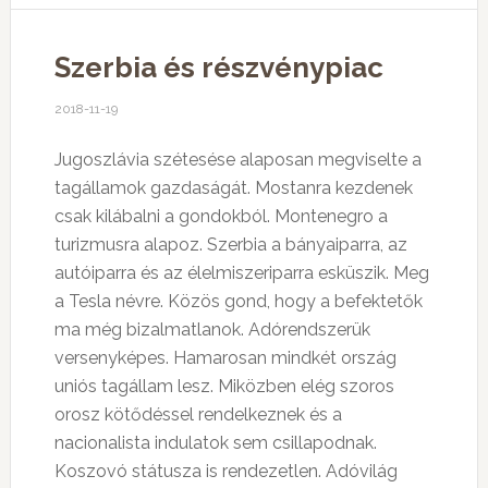
Szerbia és részvénypiac
2018-11-19
Jugoszlávia szétesése alaposan megviselte a
tagállamok gazdaságát. Mostanra kezdenek
csak kilábalni a gondokból. Montenegro a
turizmusra alapoz. Szerbia a bányaiparra, az
autóiparra és az élelmiszeriparra esküszik. Meg
a Tesla névre. Közös gond, hogy a befektetők
ma még bizalmatlanok. Adórendszerük
versenyképes. Hamarosan mindkét ország
uniós tagállam lesz. Miközben elég szoros
orosz kötődéssel rendelkeznek és a
nacionalista indulatok sem csillapodnak.
Koszovó státusza is rendezetlen. Adóvilág