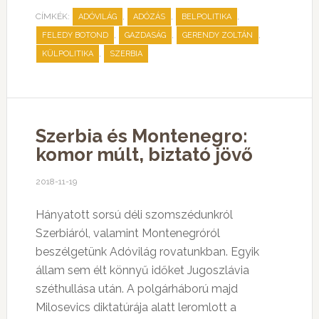
CÍMKÉK:
,
,
,
ADÓVILÁG
ADÓZÁS
BELPOLITIKA
,
,
,
FELEDY BOTOND
GAZDASÁG
GERENDY ZOLTÁN
,
KÜLPOLITIKA
SZERBIA
Szerbia és Montenegro:
komor múlt, biztató jövő
2018-11-19
Hányatott sorsú déli szomszédunkról
Szerbiáról, valamint Montenegróról
beszélgetünk Adóvilág rovatunkban. Egyik
állam sem élt könnyű időket Jugoszlávia
széthullása után. A polgárháború majd
Milosevics diktatúrája alatt leromlott a