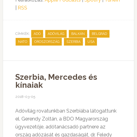
|
RSS
CÍMKÉK:
,
,
,
,
ADÓ
ADÓVILÁG
BALKÁN
BELGRÁD
,
,
,
NATO
OROSZORSZÁG
SZERBIA
USA
Szerbia, Mercedes és
kínaiak
2018-03-05
Adóvilág rovatunkban Szerbiába látogattunk
el. Gerendy Zoltán, a BDO Magyarország
ügyvezetője, adótanácsadó partnere az
ország adózását és gazdaságát, dr. Feledy