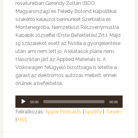
rovatunkban Gerendy Zoltán (BDO
Magyarország) és Feledy Botond külpolitikai
szakértő kalauzol bennünket Szerbiába és
Montenegróba. Nemzetközi Részvénymustra
Kababik Józseffel (Erste Befektetési Zrt.). Majd
19 százalékot esett az Nvidia a gyorsjelentése
után, ami nem lett jó. A kilátások pláne nem.
Hasonlóan járt az Applied Materials is. A
Volkswagen felügyelő bizottsága is letette a
garast az elektromos autózás mellett, ennek
örülnek a befektetők.
Audió
00:00
00:00
lejátszó
Feliratkozás:
Apple Podcasts
|
Spotify
|
TuneIn
|
RSS