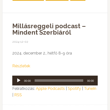
Millásreggeli podcast –
Mindent Szerbiáról
2024-12-02
2024. december 2., hétfő 8-9 óra
Részletek
Audió
00:00
00:00
lejátszó
Feliratkozás:
Apple Podcasts
|
Spotify
|
TuneIn
|
RSS