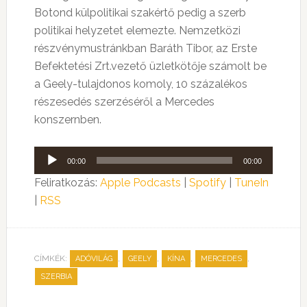
Botond külpolitikai szakértő pedig a szerb
politikai helyzetet elemezte. Nemzetközi
részvénymustránkban Baráth Tibor, az Erste
Befektetési Zrt.vezető üzletkötője számolt be
a Geely-tulajdonos komoly, 10 százalékos
részesedés szerzéséről a Mercedes
konszernben.
Audió
00:00
00:00
lejátszó
Feliratkozás:
Apple Podcasts
|
Spotify
|
TuneIn
|
RSS
CÍMKÉK:
,
,
,
,
ADÓVILÁG
GEELY
KÍNA
MERCEDES
SZERBIA