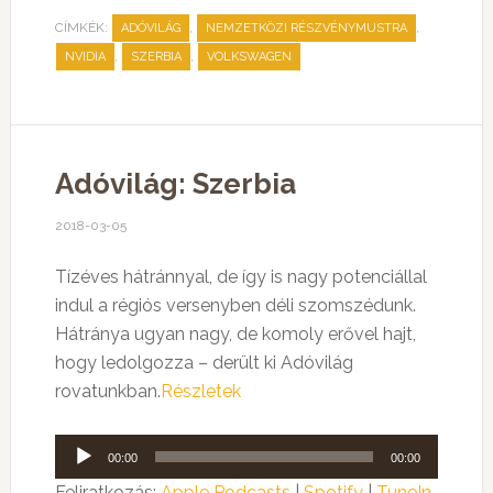
CÍMKÉK:
,
,
ADÓVILÁG
NEMZETKÖZI RÉSZVÉNYMUSTRA
,
,
NVIDIA
SZERBIA
VOLKSWAGEN
Adóvilág: Szerbia
2018-03-05
Tízéves hátránnyal, de így is nagy potenciállal
indul a régiós versenyben déli szomszédunk.
Hátránya ugyan nagy, de komoly erővel hajt,
hogy ledolgozza – derült ki Adóvilág
rovatunkban.
Részletek
Audió
00:00
00:00
lejátszó
Feliratkozás:
Apple Podcasts
|
Spotify
|
TuneIn