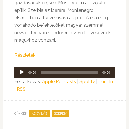
gazdaságuk erősen. Most éppen a jövőjüket
építik. Szerbia az iparára, Montenegro
elsősorban a turizmusára alapoz. A ma még
vonakodó befektetőket magyar szemmel
nézve elég vonzó adórendszerrel igyekeznek
magukhoz vonzani.
Részletek
Audió
00:00
00:00
lejátszó
Feliratkozás:
Apple Podcasts
|
Spotify
|
TuneIn
|
RSS
CÍMKÉK:
,
ADÓVILÁG
SZERBIA