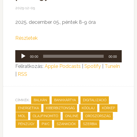
2025-12-05
2025. december 05., péntek 8-9 óra
Részletek
Audió
00:00
00:00
lejátszó
Feliratkozás:
Apple Podcasts
|
Spotify
|
TuneIn
|
RSS
CÍMKÉK:
,
,
,
BALKÁN
BANKKÁRTYA
DIGITALIZÁCIÓ
,
,
,
,
ENERGETIKA
KIBERBIZTONSÁG
KŐOLAJ
KÖRKÉP
,
,
,
,
MOL
OLAJFINOMÍTÓ
ONLINE
OROSZORSZÁG
,
,
,
PÉNZÜGY
PWC
SZANKCIÓK
SZERBIA