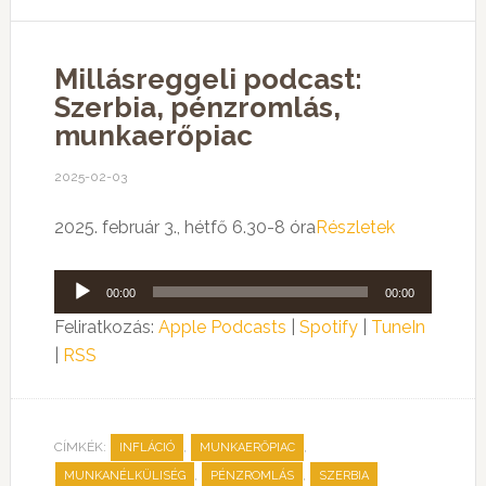
Millásreggeli podcast:
Szerbia, pénzromlás,
munkaerőpiac
2025-02-03
2025. február 3., hétfő 6.30-8 óra
Részletek
Audió
00:00
00:00
lejátszó
Feliratkozás:
Apple Podcasts
|
Spotify
|
TuneIn
|
RSS
CÍMKÉK:
,
,
INFLÁCIÓ
MUNKAERŐPIAC
,
,
MUNKANÉLKÜLISÉG
PÉNZROMLÁS
SZERBIA