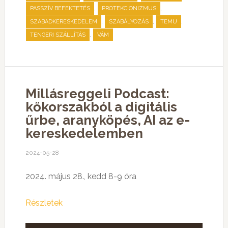
,
,
PASSZÍV BEFEKTETÉS
PROTEKCIONIZMUS
,
,
,
SZABADKERESKEDELEM
SZABÁLYOZÁS
TEMU
,
TENGERI SZÁLLÍTÁS
VÁM
Millásreggeli Podcast:
kőkorszakból a digitális
űrbe, aranyköpés, AI az e-
kereskedelemben
2024-05-28
2024. május 28., kedd 8-9 óra
Részletek