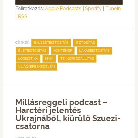
lejátszó
Feliratkozás:
Apple Podcasts
|
Spotify
|
TuneIn
|
RSS
CÍMKÉK:
,
,
BALESETBIZTOSÍTÁS
BIZTOSÍTÁS
,
,
,
ÉLETBIZTOSÍTÁS
KONTÉNER
LAKÁSBIZTOSÍTÁS
,
,
,
LOGISZTIKA
MVM
TENGERI SZÁLLÍTÁS
VILÁGKERESKEDELEM
Millásreggeli podcast –
Harctéri jelentés
Ukrajnából, kiürülő Szuezi-
csatorna