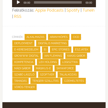
Audió
00:00
00:00
lejátszó
Feliratkozás:
Apple Podcasts
|
Spotify
|
TuneIn
|
RSS
CÍMKÉK:
,
,
,
ALKALMAZÁS
ARANYKÖPÉS
CICD
,
,
DEPLOYMENT
DIGITÁLIS MARKETING
,
,
,
,
E-KERESKEDELEM
EI
EPIC STORIES
ÉSZJÁTÉK
,
,
,
GROWWW DIGITAL
IAN FLEMING
KAKAS GÁBOR
,
,
,
KOMPETENCIA
LEX HOLDING
LOGISZTIKA
,
,
,
MÁDI GÁBOR
MÁGIKUS-E
SHIWAFORCE
,
,
,
SZABÓ LÁSZLÓ
SZOFTVER
TALÁLKOZÁS
,
,
,
TÁMADÁS
TENGERI SZÁLLÍTÁS
ÜZEMELTETÉS
VÖRÖS-TENGER