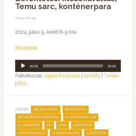
Temu sarc, konténerpara
2024-07-09
2024. július 9., kedd 8-9 óra
Részletek
Audió
00:00
00:00
lejátszó
Feliratkozás:
Apple Podcasts
|
Spotify
|
TuneIn
|
RSS
CÍMKÉK:
,
,
ÁREMELKEDÉS
BEFEKTETÉS
,
,
BEFEKTETÉSI STRATÉGIA
E-KERESKEDELEM
,
,
,
,
ELÖREGEDÉS
EU
KÍNA
KONTÉNER
,
,
,
KONTÉNERHAJÓ
KORSZAKVÁLTÁS
LOGISZTIKA