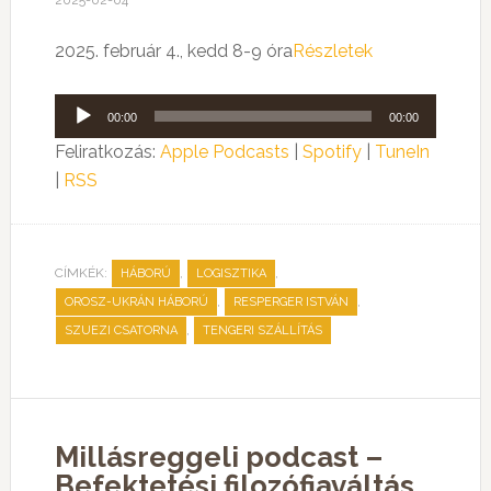
2025-02-04
2025. február 4., kedd 8-9 óra
Részletek
Audió
00:00
00:00
lejátszó
Feliratkozás:
Apple Podcasts
|
Spotify
|
TuneIn
|
RSS
CÍMKÉK:
,
,
HÁBORÚ
LOGISZTIKA
,
,
OROSZ-UKRÁN HÁBORÚ
RESPERGER ISTVÁN
,
SZUEZI CSATORNA
TENGERI SZÁLLÍTÁS
Millásreggeli podcast –
Befektetési filozófiaváltás,