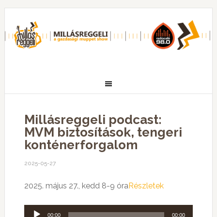
Millásreggeli podcast:
MVM biztosítások, tengeri
konténerforgalom
2025-05-27
2025. május 27., kedd 8-9 óra
Részletek
Audió
00:00
00:00