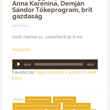
Anna Karenina, Demján
Sándor Tőkeprogram, brit
gazdaság
2026-03-12
2026. március 12., csütörtök 6:30-8 óra
Részletek
Audió
00:00
00:00
lejátszó
Feliratkozás:
Apple Podcasts
|
Spotify
|
TuneIn
|
RSS
CÍMKÉK:
,
,
ANNA KARENINA
BÁN TEODÓRA
,
,
DEMJÁN SÁNDOR TŐKEPROGRAM
DR BÁNFI ZOLTÁN