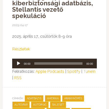
kiberbiztonsági adatbázis,
Stellantis vezető
spekuláció
2025-04-17
2025. április 17., csütörtök 8-9 óra
Részletek
Audió
00:00
00:00
lejátszó
Feliratkozás:
Apple Podcasts
|
Spotify
|
TuneIn
|
RSS
CÍMKÉK:
,
,
,
ADATBÁZIS
AMERIKA
ARANYKÖPÉS
,
,
,
AUTÓIPAR
AUTÓPIAC
BALESET