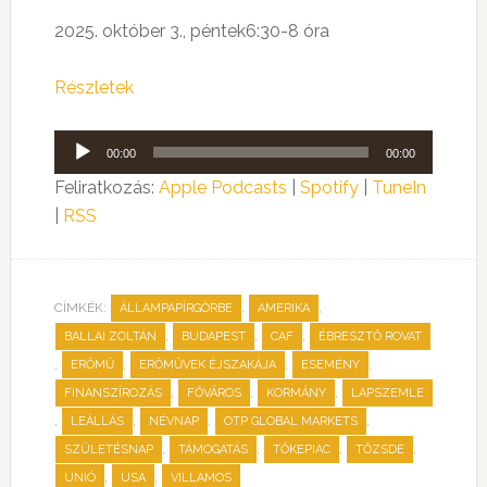
2025. október 3., péntek6:30-8 óra
Részletek
Audió
00:00
00:00
lejátszó
Feliratkozás:
Apple Podcasts
|
Spotify
|
TuneIn
|
RSS
CÍMKÉK:
,
,
ÁLLAMPAPÍRGÖRBE
AMERIKA
,
,
,
BALLAI ZOLTÁN
BUDAPEST
CAF
ÉBRESZTŐ ROVAT
,
,
,
,
ERŐMŰ
ERŐMŰVEK ÉJSZAKÁJA
ESEMÉNY
,
,
,
FINANSZÍROZÁS
FŐVÁROS
KORMÁNY
LAPSZEMLE
,
,
,
,
LEÁLLÁS
NÉVNAP
OTP GLOBAL MARKETS
,
,
,
,
SZÜLETÉSNAP
TÁMOGATÁS
TŐKEPIAC
TŐZSDE
,
,
UNIÓ
USA
VILLAMOS