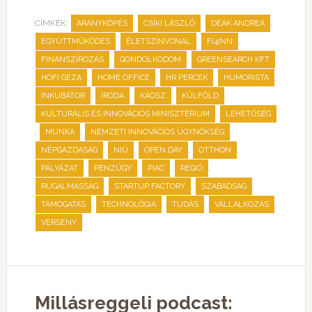
CÍMKÉK:
,
,
,
ARANYKÖPÉS
CSÍKI LÁSZLÓ
DEÁK ANDREA
,
,
,
EGYÜTTMŰKÖDÉS
ÉLETSZÍNVONAL
FI4INN
,
,
,
FINANSZÍROZÁS
GONDOLKODOM
GREENSEARCH KFT
,
,
,
,
HOFI GÉZA
HOME OFFICE
HR PERCEK
HUMORISTA
,
,
,
,
INKUBÁTOR
IRODA
KÁOSZ
KÜLFÖLD
,
KULTURÁLIS ÉS INNOVÁCIÓS MINISZTÉRIUM
LEHETŐSÉG
,
,
,
MUNKA
NEMZETI INNOVÁCIÓS ÜGYNÖKSÉG
,
,
,
,
NÉPGAZDASÁG
NIÜ
OPEN DAY
OTTHON
,
,
,
,
PÁLYÁZAT
PÉNZÜGY
PIAC
RÉGIÓ
,
,
,
RUGALMASSÁG
STARTUP FACTORY
SZABADSÁG
,
,
,
,
TÁMOGATÁS
TECHNOLÓGIA
TUDÁS
VÁLLALKOZÁS
VERSENY
Millásreggeli podcast: