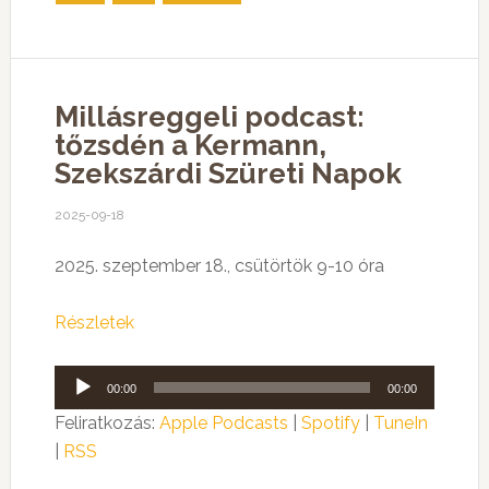
Millásreggeli podcast:
tőzsdén a Kermann,
Szekszárdi Szüreti Napok
2025-09-18
2025. szeptember 18., csütörtök 9-10 óra
Részletek
Audió
00:00
00:00
lejátszó
Feliratkozás:
Apple Podcasts
|
Spotify
|
TuneIn
|
RSS