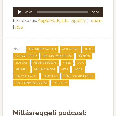
Audió
00:00
00:00
lejátszó
Feliratkozás:
Apple Podcasts
|
Spotify
|
TuneIn
|
RSS
CÍMKÉK:
,
,
,
ADÓ KRIPTOVALUTA
ÁTALAKÍTÁS
AUTÓ
,
,
,
BALOGH PÉTER
BDO MAGYARORSZÁG
BÖRTÖN
,
,
,
,
ELHÍZÁS
FINANSZÍROZÁS
HITEL
KATA
,
,
,
,
KRUMPLI
MALINA GÁBOR
MBH
MOBIL
,
,
,
NAGYVÁLLALAT
PARKOLÁS
PÉNZÜGYMINISZTER
,
SZÉCHÉNYI KÖNYVTÁR
TÚLSÚLY
Millásreggeli podcast: