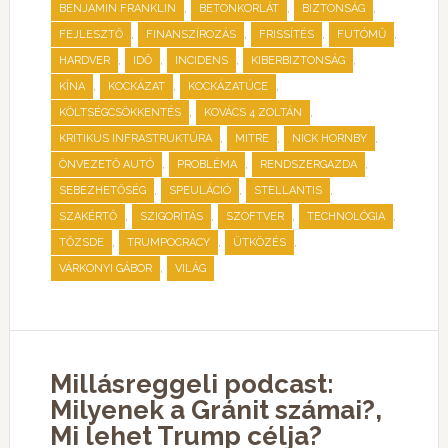
,
,
,
BENJAMIN FRANKLIN
BETONKORLÁT
BIZTONSÁG
,
,
,
,
FEJLESZTŐ
FINANSZÍROZÁS
FRISSÍTÉS
FUTÓMŰ
,
,
,
,
HARDVER
IDŐ
INCIDENS
KIBERBIZTONSÁG
,
,
,
KÍNA
KOCKÁZAT
KOCKÁZATÚCE
,
,
KÖLTSÉGCSÖKKENTÉS
KOVÁCS 4 ZOLTÁN
,
,
,
KRITIKUS INFRASTRUKTÚRA
MITRE
NICK HORNBY
,
,
,
ÖNVEZETŐ AUTÓ
PROBLÉMA
RENDSZERGAZDA
,
,
,
SEBEZHETŐSÉG
SPEULÁCIÓ
STELLANTIS
,
,
,
,
SZAKÉRTŐ
SZIGORÍTÁS
SZOFTVER
TECHNOLÓGIA
,
,
,
TŐZSDE
TRUMPOCRACY
ÜTKÖZÉS
,
VÁRKONYI GÁBOR
VILÁG
Millásreggeli podcast:
Milyenek a Gránit számai?,
Mi lehet Trump célja?