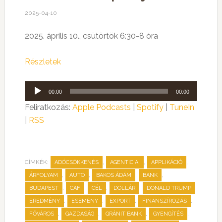
2025-04-10
2025. április 10., csütörtök 6:30-8 óra
Részletek
Audió
00:00
00:00
lejátszó
Feliratkozás:
Apple Podcasts
|
Spotify
|
TuneIn
|
RSS
CÍMKÉK:
,
,
,
ADÓCSÖKKENÉS
AGENTIC AI
APPLIKÁCIÓ
,
,
,
,
ÁRFOLYAM
AUTÓ
BAKOS ÁDÁM
BANK
,
,
,
,
,
BUDAPEST
CAF
CÉL
DOLLÁR
DONALD TRUMP
,
,
,
,
EREDMÉNY
ESEMÉNY
EXPORT
FINANSZÍROZÁS
,
,
,
,
FŐVÁROS
GAZDASÁG
GRÁNIT BANK
GYENGÍTÉS