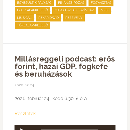
,
,
,
EGYESÜLT KIRÁLYSÁG
FINANSZÍROZÁS
FOGYASZTÁS
,
,
,
HOLD ALAPKEZELŐ
MARGITSZIGETI SZÍNHÁZ
MKIK
,
,
,
MUSICAL
PEKÁR DÁVID
RÉSZVÉNY
TŐKEALAP-KEZELŐ
Millásreggeli podcast: erős
forint, hazai GDP, fogkefe
és beruházások
2026-02-24
2026. február 24., kedd 6.30-8 óra
Részletek
Audió