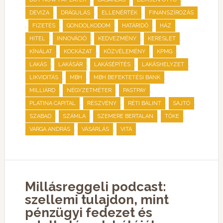
,
,
,
DEVIZA
DRÁGULÁS
ELLENÉRTÉK
FINANSZÍROZÁS
,
,
,
,
,
FIZETÉS
GONDOLKODOM
HATÁRIDŐ
HÁZ
,
,
,
,
HITEL
INNOVÁCIÓ
KEDVEZMÉNY
KERESLET
,
,
,
,
KÍNÁLAT
KOCKÁZAT
KÖZVÉLEMÉNY
KPMG
,
,
,
,
LAKÁS
LAKÁSÁR
LAKÁSÉPÍTÉS
LAKÁSHELYZET
,
,
,
LIKVIDITÁS
MBH
MBH BEFEKTETÉSI BANK
,
,
,
MILLIÁRD
NÉGYZETMÉTER
PASTPAY
,
,
,
,
PLATINA CAPITAL
RÉSZVÉNY
RÉTI BÁLINT
SAJTÓ
,
,
,
,
SZABAD
SZÁMLA
SZEMERE BERTALAN
TŐKE
,
,
VARGA ANDRÁS
VÁSÁRLÁS
VITA
Millásreggeli podcast:
szellemi tulajdon, mint
pénzügyi fedezet és