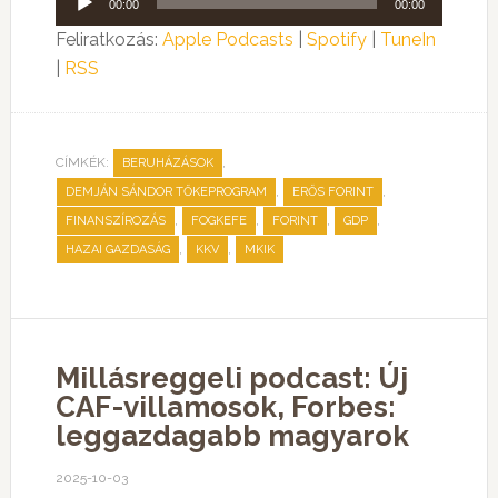
00:00
00:00
lejátszó
Feliratkozás:
Apple Podcasts
|
Spotify
|
TuneIn
|
RSS
CÍMKÉK:
,
BERUHÁZÁSOK
,
,
DEMJÁN SÁNDOR TŐKEPROGRAM
ERŐS FORINT
,
,
,
,
FINANSZÍROZÁS
FOGKEFE
FORINT
GDP
,
,
HAZAI GAZDASÁG
KKV
MKIK
Millásreggeli podcast: Új
CAF-villamosok, Forbes:
leggazdagabb magyarok
2025-10-03