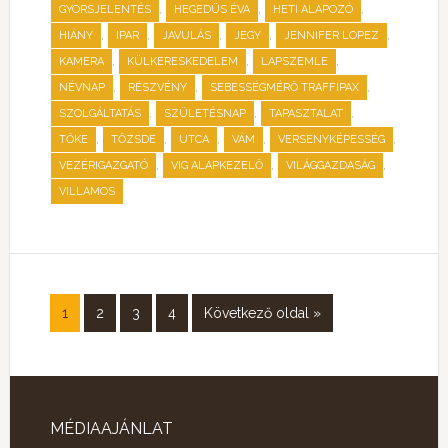
,
,
,
GYORSJELENTÉS
HEGEDÜS ÉVA
HETI ALAPOZÓ
,
,
,
,
,
HIÁNY
IPAR
JAVULÁS
JEGY
JENNIFER LOPEZ
,
,
,
KAMERA
KÜLKERESKEDELEM
LAPSZEMLE
,
,
,
NÉVNAP
RÉSZVÉNY
SEBESSÉGMÉRŐ TRAFFIPAX
,
,
,
SZOLGÁLTATÁS
SZÜLETÉSNAP
TAPASZTALAT
,
,
,
,
,
TŐKE
TŐZSDE
UTCA
VÁM
VERSENYKÉPESSÉG
,
,
,
VEZÉRIGAZGATÓ
VIG ALAPKEZELŐ
VILÁGGAZDASÁG
VILLAMOS
1
2
3
4
Következő oldal »
MÉDIAAJÁNLAT