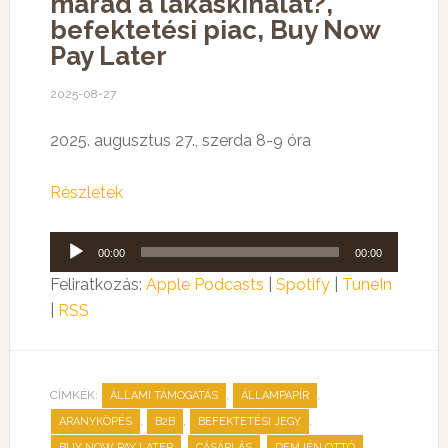
marad a lakáskínálat?,
befektetési piac, Buy Now
Pay Later
2025-08-27
2025. augusztus 27., szerda 8-9 óra
Részletek
Audió
00:00
00:00
lejátszó
Feliratkozás:
Apple Podcasts
|
Spotify
|
TuneIn
|
RSS
CÍMKÉK:
,
,
ÁLLAMI TÁMOGATÁS
ÁLLAMPAPÍR
,
,
,
ARANYKÖPÉS
B2B
BEFEKTETÉSI JEGY
,
,
,
BUY NOW PAY LATER
CÁSÁRLÁS
DEMJÉN OTTÓ