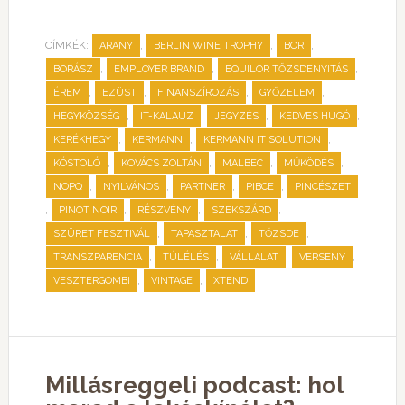
CÍMKÉK:
,
,
,
ARANY
BERLIN WINE TROPHY
BOR
,
,
,
BORÁSZ
EMPLOYER BRAND
EQUILOR TŐZSDENYITÁS
,
,
,
,
ÉREM
EZÜST
FINANSZÍROZÁS
GYŐZELEM
,
,
,
,
HEGYKÖZSÉG
IT-KALAUZ
JEGYZÉS
KEDVES HUGÓ
,
,
,
KERÉKHEGY
KERMANN
KERMANN IT SOLUTION
,
,
,
,
KÓSTOLÓ
KOVÁCS ZOLTÁN
MALBEC
MŰKÖDÉS
,
,
,
,
NOPQ
NYILVÁNOS
PARTNER
PIBCE
PINCÉSZET
,
,
,
,
PINOT NOIR
RÉSZVÉNY
SZEKSZÁRD
,
,
,
SZÜRET FESZTIVÁL
TAPASZTALAT
TŐZSDE
,
,
,
,
TRANSZPARENCIA
TÚLÉLÉS
VÁLLALAT
VERSENY
,
,
VESZTERGOMBI
VINTAGE
XTEND
Millásreggeli podcast: hol