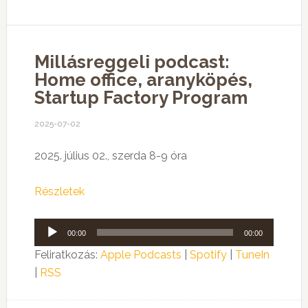
Millásreggeli podcast:
Home office, aranyköpés,
Startup Factory Program
2025-07-02
2025. július 02., szerda 8-9 óra
Részletek
Audió
00:00
00:00
lejátszó
Feliratkozás:
Apple Podcasts
|
Spotify
|
TuneIn
|
RSS