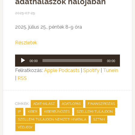
adathalászok hálójában
2025-07-25
2025. július 25., péntek 8-9 óra
Részletek
Audió
00:00
00:00
lejátszó
Feliratkozás:
Apple Podcasts
|
Spotify
|
TuneIn
|
RSS
CÍMKÉK:
,
,
,
ADATHALÁSZ
ADATLOPÁS
FINANSZÍROZÁS
,
,
,
,
IP
KIBER
KIBERBŰNÖZÉS
SZELLEMI TULAJDON
,
,
SZELLEMI TULAJDON NEMZETI HIVATALA
SZTNH
VÉDJEGY