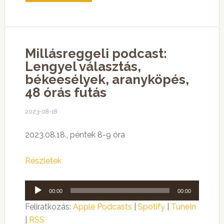
Millásreggeli podcast:
Lengyel választás,
békeesélyek, aranyköpés,
48 órás futás
2023-08-18
2023.08.18., péntek 8-9 óra
Részletek
Audió
00:00
00:00
lejátszó
Feliratkozás:
Apple Podcasts
|
Spotify
|
TuneIn
|
RSS