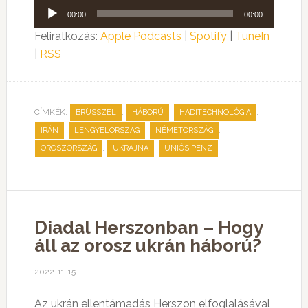
Audió
00:00
00:00
lejátszó
Feliratkozás:
Apple Podcasts
|
Spotify
|
TuneIn
|
RSS
CÍMKÉK:
,
,
,
BRÜSSZEL
HÁBORÚ
HADITECHNOLÓGIA
,
,
,
IRÁN
LENGYELORSZÁG
NÉMETORSZÁG
,
,
OROSZORSZÁG
UKRAJNA
UNIÓS PÉNZ
Diadal Herszonban – Hogy
áll az orosz ukrán háború?
2022-11-15
Az ukrán ellentámadás Herszon elfoglalásával