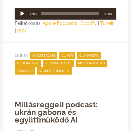
Audió
00:00
00:00
lejátszó
Feliratkozás:
Apple Podcasts
|
Spotify
|
TuneIn
|
RSS
CÍMKÉK:
,
,
,
AMSZTERDAM
CUKOR
CUKORRÉPA
,
,
,
GENERATÍV AI
KLÍMAVÁLTOZÁS
MEZŐGAZDASÁG
,
UKRAJNA
WORLD SUMMIT AI
Millásreggeli podcast:
ukrán gabona és
együttműködő AI