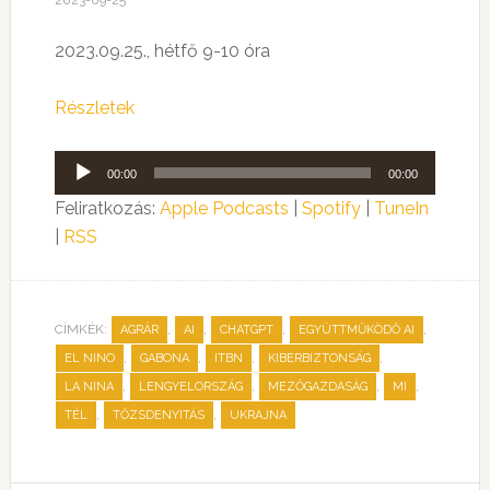
2023-09-25
2023.09.25., hétfő 9-10 óra
Részletek
Audió
00:00
00:00
lejátszó
Feliratkozás:
Apple Podcasts
|
Spotify
|
TuneIn
|
RSS
CÍMKÉK:
,
,
,
,
AGRÁR
AI
CHATGPT
EGYÜTTMŰKÖDŐ AI
,
,
,
,
EL NINO
GABONA
ITBN
KIBERBIZTONSÁG
,
,
,
,
LA NINA
LENGYELORSZÁG
MEZŐGAZDASÁG
MI
,
,
TÉL
TŐZSDENYITÁS
UKRAJNA