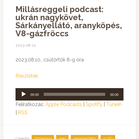
Millásreggeli podcast:
ukrán nagykövet,
Sárkányellátó, aranyköpés,
V8-gázfröccs
2023-08-10
2023.08.10., csütörtök 8-9 óra
Részletek
Audió
00:00
00:00
lejátszó
Feliratkozás:
Apple Podcasts
|
Spotify
|
TuneIn
|
RSS
CÍMKÉK:
,
,
,
,
ADOMÁNY
AMG
ARANYKÖPÉS
AUTÓ