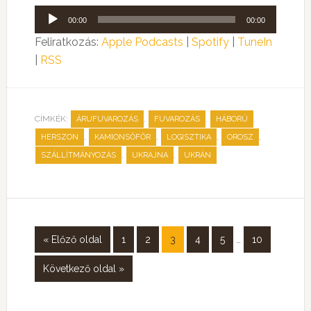
Audió
00:00
00:00
lejátszó
Feliratkozás:
Apple Podcasts
|
Spotify
|
TuneIn
|
RSS
CÍMKÉK:
,
,
,
ÁRUFUVAROZÁS
FUVAROZÁS
HÁBORÚ
,
,
,
,
HERSZON
KAMIONSŐFŐR
LOGISZTIKA
OROSZ
,
,
SZÁLLÍTMÁNYOZÁS
UKRAJNA
UKRÁN
« Előző oldal
1
2
3
4
5
…
10
Következő oldal »