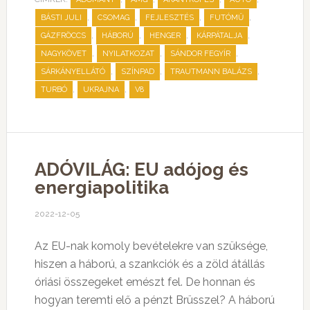
,
,
,
,
BÁSTI JULI
CSOMAG
FEJLESZTÉS
FUTÓMŰ
,
,
,
,
GÁZFRÖCCS
HÁBORÚ
HENGER
KÁRPÁTALJA
,
,
,
NAGYKÖVET
NYILATKOZAT
SÁNDOR FEGYÍR
,
,
,
SÁRKÁNYELLÁTÓ
SZÍNPAD
TRAUTMANN BALÁZS
,
,
TURBÓ
UKRAJNA
V8
ADÓVILÁG: EU adójog és
energiapolitika
2022-12-05
Az EU-nak komoly bevételekre van szüksége,
hiszen a háború, a szankciók és a zöld átállás
óriási összegeket emészt fel. De honnan és
hogyan teremti elő a pénzt Brüsszel? A háború