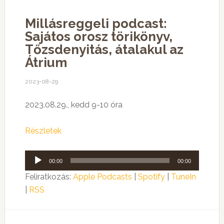
Millásreggeli podcast:
Sajátos orosz törikönyv,
Tőzsdenyitás, átalakul az
Átrium
2023-08-29
2023.08.29., kedd 9-10 óra
Részletek
Audió
00:00
00:00
lejátszó
Feliratkozás:
Apple Podcasts
|
Spotify
|
TuneIn
|
RSS