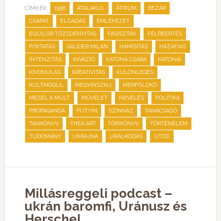
CÍMKÉK:
,
,
,
,
1956
ÁTALAKUL
ÁTRIUM
BEZÁR
,
,
,
CSAPAT
ELŐADÁS
EMLÉKEZET
,
,
,
EQUILOR TŐZSDENYITÁS
FASISZTÁK
FÉLREÉRTÉS
,
,
,
,
FOYTATÁS
GAUDER MILÁN
HAMISÍTÁS
HAZAFIAS
,
,
,
,
INTENZITÁS
INVÁZIÓ
KATONA CSABA
KATONAI
,
,
,
KIVONULÁS
KREATIVITÁS
KÜLÖNLEGES
,
,
,
KULTMOGUL
MEGYINSZKIJ
MÉRFÖLDKŐ
,
,
,
,
MESÉL A MÚLT
MŰVELET
NEVELÉS
POLITIKA
,
,
,
,
PROPAGANDA
PUTYIN
SZÍNHÁZ
TANÁCSADÓ
,
,
,
,
TANKÖNYV
THEA ART
TÖRIKÖNYV
TÖRTÉNELEM
,
,
,
TUDOMÁNY
UKRAJNA
URALKODÁS
UTÓD
Millásreggeli podcast –
ukrán baromfi, Uránusz és
Herschel