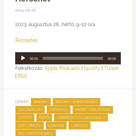
2023-08-28
2023. augusztus 28., hétfő, 9-10 óra
Részletek
Audió
00:00
00:00
lejátszó
Feliratkozás:
Apple Podcasts
|
Spotify
|
TuneIn
|
RSS
CÍMKÉK:
,
,
BAROMFI
BAROMFI TERMÉKTANÁCS
,
,
,
CSILLAGÁSZAT
CSIRKEHÚS
IMPORT KORLÁTOZÁS
,
,
,
JUPITER
KVÓTA
SVÁBHEGYI CSILLAGVIZSGÁLÓ
,
,
,
SZATURNUSZ
UKRAJNA
URÁNUSZ
WILLIAM HERSCHELL