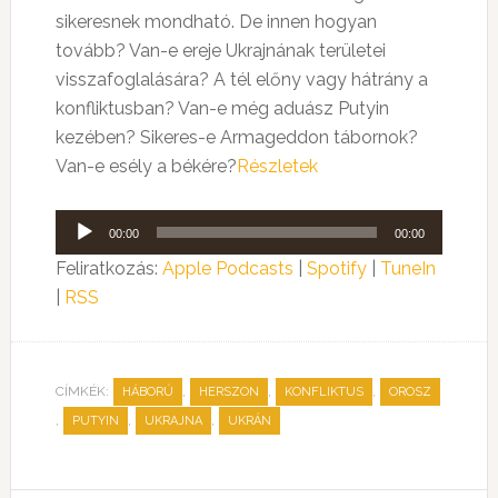
sikeresnek mondható. De innen hogyan
tovább? Van-e ereje Ukrajnának területei
visszafoglalására? A tél előny vagy hátrány a
konfliktusban? Van-e még aduász Putyin
kezében? Sikeres-e Armageddon tábornok?
Van-e esély a békére?
Részletek
Audió
00:00
00:00
lejátszó
Feliratkozás:
Apple Podcasts
|
Spotify
|
TuneIn
|
RSS
CÍMKÉK:
,
,
,
HÁBORÚ
HERSZON
KONFLIKTUS
OROSZ
,
,
,
PUTYIN
UKRAJNA
UKRÁN