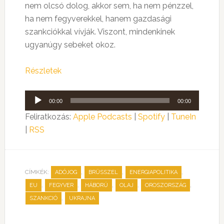
nem olcsó dolog, akkor sem, ha nem pénzzel,
ha nem fegyverekkel, hanem gazdasági
szankciókkal vívják. Viszont, mindenkinek
ugyanúgy sebeket okoz.
Részletek
Audió
00:00
00:00
lejátszó
Feliratkozás:
Apple Podcasts
|
Spotify
|
TuneIn
|
RSS
CÍMKÉK:
,
,
,
ADÓJOG
BRÜSSZEL
ENERGIAPOLITIKA
,
,
,
,
,
EU
FEGYVER
HÁBORÚ
OLAJ
OROSZORSZÁG
,
SZANKCIÓ
UKRAJNA