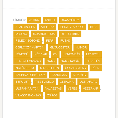
CÍMKÉK:
,
,
,
48 ÓRA
ANGLIA
ARANYÉREM
,
,
,
,
ARANYKÖPÉS
ATLÉTIKA
BEDA SZABOLCS
BÉKE
,
,
,
DISZNÓ
ELÉGEDETTSÉG
ÉP TESTBEN
,
,
,
FELEDY BOTOND
FÉRFI
FUTÁS
,
,
,
GERLÓCZY MÁRTON
GLOUCESTER
HUMOR
,
,
,
,
,
JÓMÓDÚ
KÉT NAP
KM
LEMONDÁS
LENGYEL
,
,
,
,
LENGYELORSZÁG
NATO
NATO-TAGSÁG
NEVETÉS
,
,
,
,
NGYŐZELEM
NINCSTELEN
ÖSSZECSAPÁS
PÉNZ
,
,
,
SASHEGYI GEPÁRDOK
SZAKADÁS
SZEGÉNY
,
,
,
,
TERÜLET
TISZTVISELŐ
UKRAJNA
ULTRAFUTÓ
,
,
,
,
ULTRAMARATON
VÁLASZTÁS
VÉRES
VEZÉRKAR
,
VILÁGBAJNOKSÁG
ZSÍROS