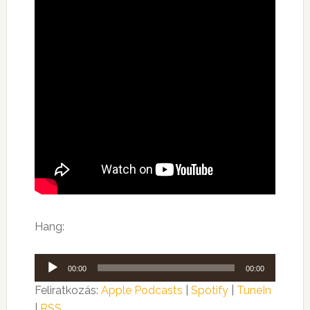
Hang:
Audió
00:00
00:00
lejátszó
Feliratkozás:
Apple Podcasts
|
Spotify
|
TuneIn
|
RSS