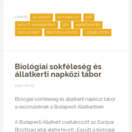
CÍMKÉK:
,
,
,
ÁLLATKERT
AUTOWALLIS
EKB
,
,
,
FACILITY MANAGEMENT
GDP
KAMATDÖNTÉS
,
,
ŐSZI SZÜNET
RÉSZVÉNYJEGYZÉS
ÜZEMELTETÉS
Biológiai sokféleség és
állatkerti napközi tábor
2021-07-23
Biológiai sokféleség és állatkerti napközi tábor
a rászorulóknak a Budapesti Állatkertben
A Budapesti Állatkert csatlakozott az Európai
Bizottság által életre hívott „Együtt a biológiai