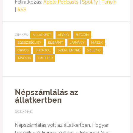
Feliratkozás:
Apple Podcasts
|
Spotify
|
TuneIn
|
RSS
CÍMKÉK:
,
,
,
ÁLLATKERT
ÁPOLÓ
BITCOIN
,
,
,
,
EGÉSZSÉGÜGY
ELEFÁNT
JÁRVÁNY
MASZK
,
,
,
,
ORVOS
SHORTOL
SZENTENDRE
SZLENG
,
TÁVOZIK
TWITTER
Népszámlálás az
állatkertben
2021-01-11
Népszámlálás volt az állatkertben. Hogyan
történik ez? Hanga Zoltánt, a Fővárosi Állat-