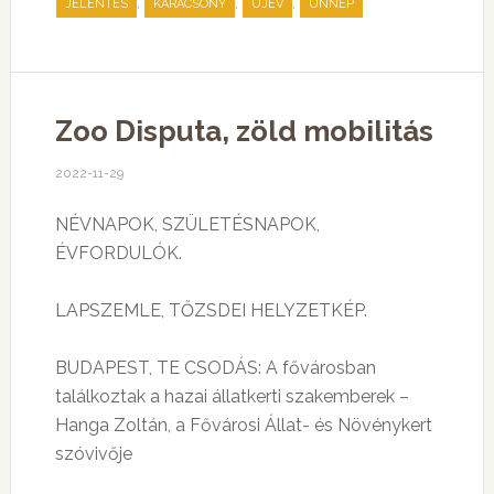
,
,
,
JELENTÉS
KARÁCSONY
ÚJÉV
ÜNNEP
Zoo Disputa, zöld mobilitás
2022-11-29
NÉVNAPOK, SZÜLETÉSNAPOK,
ÉVFORDULÓK.
LAPSZEMLE, TŐZSDEI HELYZETKÉP.
BUDAPEST, TE CSODÁS: A fővárosban
találkoztak a hazai állatkerti szakemberek –
Hanga Zoltán, a Fővárosi Állat- és Növénykert
szóvivője