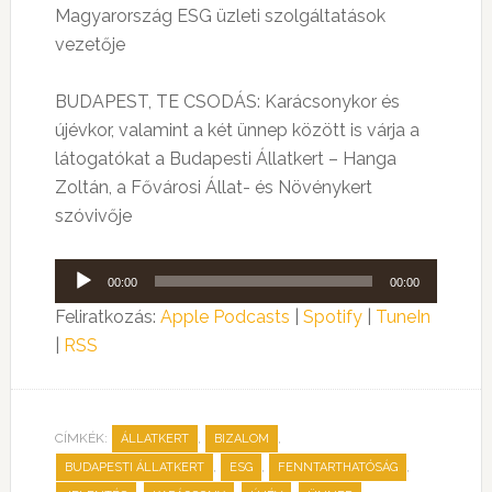
Magyarország ESG üzleti szolgáltatások
vezetője
BUDAPEST, TE CSODÁS: Karácsonykor és
újévkor, valamint a két ünnep között is várja a
látogatókat a Budapesti Állatkert – Hanga
Zoltán, a Fővárosi Állat- és Növénykert
szóvivője
Audió
00:00
00:00
lejátszó
Feliratkozás:
Apple Podcasts
|
Spotify
|
TuneIn
|
RSS
CÍMKÉK:
,
,
ÁLLATKERT
BIZALOM
,
,
,
BUDAPESTI ÁLLATKERT
ESG
FENNTARTHATÓSÁG