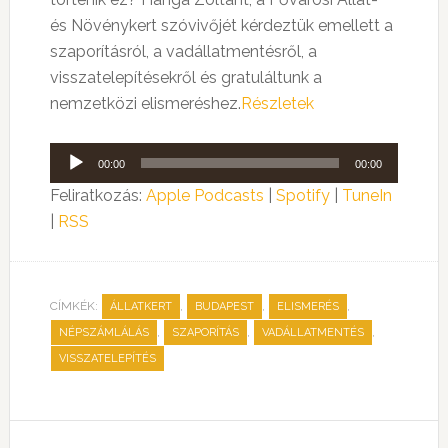
és Növénykert szóvivőjét kérdeztük emellett a
szaporításról, a vadállatmentésről, a
visszatelepítésekről és gratuláltunk a
nemzetközi elismeréshez.
Részletek
Audió
00:00
00:00
lejátszó
Feliratkozás:
Apple Podcasts
|
Spotify
|
TuneIn
|
RSS
CÍMKÉK:
,
,
,
ÁLLATKERT
BUDAPEST
ELISMERÉS
,
,
,
NÉPSZÁMLÁLÁS
SZAPORÍTÁS
VADÁLLATMENTÉS
VISSZATELEPÍTÉS