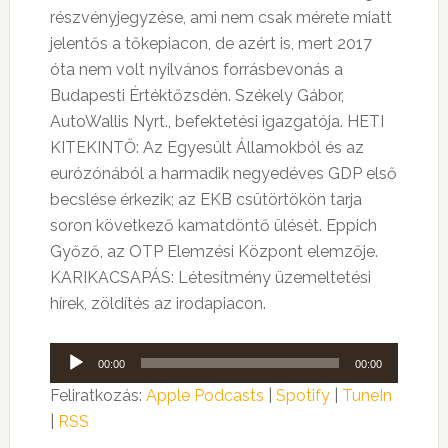
részvényjegyzése, ami nem csak mérete miatt
jelentős a tőkepiacon, de azért is, mert 2017
óta nem volt nyilvános forrásbevonás a
Budapesti Értéktőzsdén. Székely Gábor,
AutoWallis Nyrt., befektetési igazgatója. HETI
KITEKINTŐ: Az Egyesült Államokból és az
eurózónából a harmadik negyedéves GDP első
becslése érkezik; az EKB csütörtökön tarja
soron következő kamatdöntő ülését. Eppich
Győző, az OTP Elemzési Központ elemzője.
KARIKACSAPÁS: Létesítmény üzemeltetési
hírek, zöldítés az irodapiacon.
Audió
00:00
00:00
lejátszó
Feliratkozás:
Apple Podcasts
|
Spotify
|
TuneIn
|
RSS