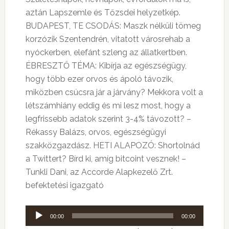
aztán Lapszemle és Tőzsdei helyzetkép.
BUDAPEST, TE CSODÁS: Maszk nélküli tömeg
korzózik Szentendrén, vitatott városrehab a
nyóckerben, elefánt szleng az állatkertben.
ÉBRESZTŐ TÉMA: Kibírja az egészségügy,
hogy több ezer orvos és ápoló távozik,
miközben csúcsra jár a járvány? Mekkora volt a
létszámhiány eddig és mi lesz most, hogy a
legfrissebb adatok szerint 3-4% távozott? –
Rékassy Balázs, orvos, egészségügyi
szakközgazdász. HETI ALAPOZÓ: Shortolnád
a Twittert? Bírd ki, amíg bitcoint vesznek! –
Tunkli Dani, az Accorde Alapkezelő Zrt.
befektetési igazgató
Audió
00:00
00:00
lejátszó