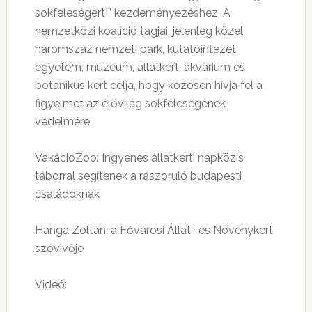
sokféleségért!” kezdeményezéshez. A
nemzetközi koalíció tagjai, jelenleg közel
háromszáz nemzeti park, kutatóintézet,
egyetem, múzeum, állatkert, akvárium és
botanikus kert célja, hogy közösen hívja fel a
figyelmet az élővilág sokféleségének
védelmére.
VakációZoo: Ingyenes állatkerti napközis
táborral segítenek a rászoruló budapesti
családoknak
Hanga Zoltán, a Fővárosi Állat- és Növénykert
szóvivője
Videó: