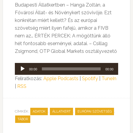
Budapesti Állatkertben – Hanga Zoltán, a
Fővárosi Állat- és Növénykert szóvivője. Ezt
konkrétan miért kellett? És az európai
szövetség miért ilyen fafejű, amikor a FIVB
nem az… ÉRTÉK PERCEK: A mögöttünk álló
hét fontosabb eseményei, adatai. – Csillag
Zsigmond, OTP Global Markets osztályvezető
Audió
00:00
00:00
lejátszó
Feliratkozás:
Apple Podcasts
|
Spotify
|
TuneIn
|
RSS
CÍMKÉK:
,
,
,
ADATOK
ÁLLATKERT
EURÓPAI SZÖVETSÉG
TÁBOR