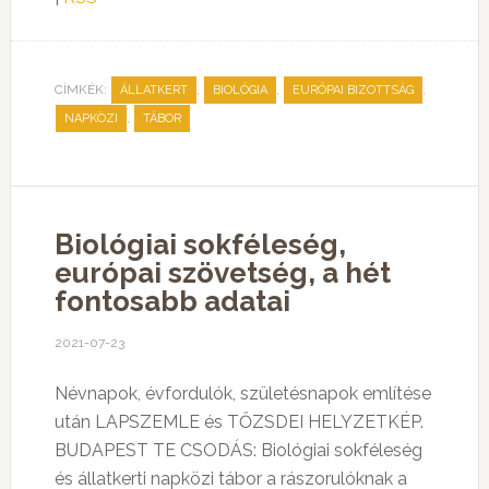
CÍMKÉK:
,
,
,
ÁLLATKERT
BIOLÓGIA
EURÓPAI BIZOTTSÁG
,
NAPKÖZI
TÁBOR
Biológiai sokféleség,
európai szövetség, a hét
fontosabb adatai
2021-07-23
Névnapok, évfordulók, születésnapok említése
után LAPSZEMLE és TŐZSDEI HELYZETKÉP.
BUDAPEST TE CSODÁS: Biológiai sokféleség
és állatkerti napközi tábor a rászorulóknak a