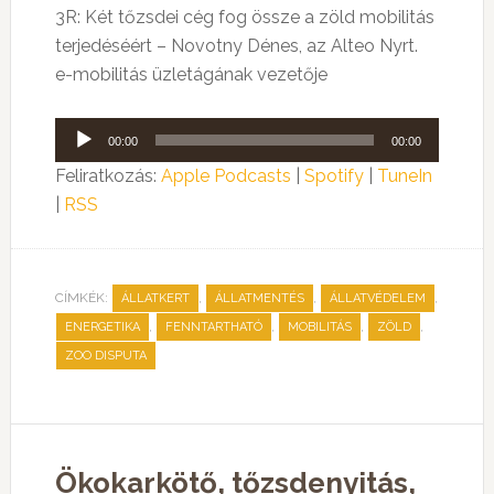
3R: Két tőzsdei cég fog össze a zöld mobilitás
terjedéséért – Novotny Dénes, az Alteo Nyrt.
e-mobilitás üzletágának vezetője
Audió
00:00
00:00
lejátszó
Feliratkozás:
Apple Podcasts
|
Spotify
|
TuneIn
|
RSS
CÍMKÉK:
,
,
,
ÁLLATKERT
ÁLLATMENTÉS
ÁLLATVÉDELEM
,
,
,
,
ENERGETIKA
FENNTARTHATÓ
MOBILITÁS
ZÖLD
ZOO DISPUTA
Ökokarkötő, tőzsdenyitás,