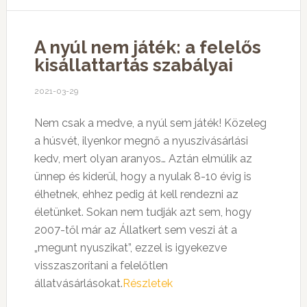
A nyúl nem játék: a felelős
kisállattartás szabályai
2021-03-29
Nem csak a medve, a nyúl sem játék! Közeleg
a húsvét, ilyenkor megnő a nyuszivásárlási
kedv, mert olyan aranyos… Aztán elmúlik az
ünnep és kiderül, hogy a nyulak 8-10 évig is
élhetnek, ehhez pedig át kell rendezni az
életünket. Sokan nem tudják azt sem, hogy
2007-től már az Állatkert sem veszi át a
„megunt nyuszikat”, ezzel is igyekezve
visszaszorítani a felelőtlen
állatvásárlásokat.
Részletek