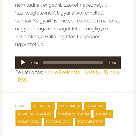
nem tudnak engedni. Ezeket nevezhetjük
“szükségleteknek”. Ugyanakkor emellett
vannak “vágyaik” is, melyek esetében már jóval
nagyobb rugalmasságot lehet megfigyelni.
Balla Ákos, a Balla Ingatlan tulajdonos-
ügyvezetője.
Audió
00:00
00:00
lejátszó
Feliratkozás:
Apple Podcasts
|
Spotify
|
TuneIn
|
RSS
CÍMKÉK:
,
,
,
ÁLLATKERT
FÖLD NAPJA
INGATLAN
,
,
,
INGATLANVÁSÁRLÁS
KOMPROMISSZUM
PALÁNTA
,
,
PARADICSOM
PSZICHOLÓGIA
TŐZSDENYITÁS