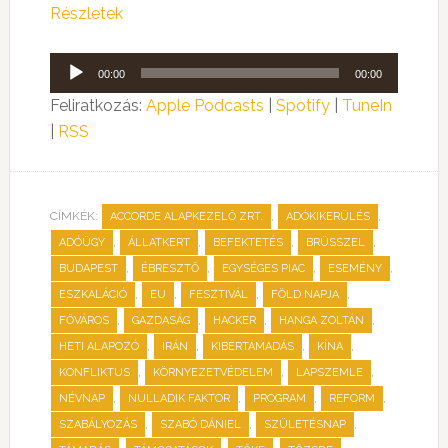
Részletek
Audió
00:00
00:00
lejátszó
Feliratkozás:
Apple Podcasts
|
Spotify
|
TuneIn
|
RSS
CÍMKÉK:
,
,
ACCORDE ALAPKEZELŐ ZRT.
ADÓKIKERÜLÉS
,
,
,
,
ADÓÜGY
ÁLLATKERT
BEFEKTETÉS
BRÜSSZEL
,
,
,
,
BUDAPEST
ÉBRESZTŐ
EGYSÉGES PIAC
ESEMÉNY
,
,
,
,
ESZKALÁCIÓ
EU
FESZTIVÁL
FÖLD NAPJA
,
,
,
,
FŐVÁROS
GAZDASÁG
HACKER
HANGA ZOLTÁN
,
,
,
,
HETI ALAPOZÓ
IRÁN
KIBERTÁMADÁS
KÍNA
,
,
,
KONFLIKTUS
KÖRNYEZETVÉDELEM
LAPSZEMLE
,
,
,
,
NÉVNAP
NULLADIK FAKTOR
PROGRAM
REFORM
,
,
,
SZABÁLYOZÁS
SZABÓ DÁNIEL
SZÜLETÉSNAP