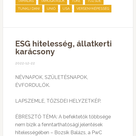
,
,
,
,
TÁMADÁS
TÁMOGATÁSOK
TŐKE
TŐZSDE
,
,
,
TUNKLI DANI
UNIÓ
USA
VERSENYKÉPESSÉG
ESG hitelesség, állatkerti
karácsony
2022-12-22
NÉVNAPOK, SZÜLETÉSNAPOK,
ÉVFORDULÓK.
LAPSZEMLE, TŐZSDEI HELYZETKÉP.
ÉBRESZTŐ TÉMA: A befektetők többsége
nem bízik a fenntarthatósági jelentések
hitelességében – Bozsik Balázs, a PwC