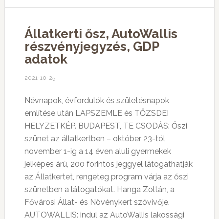
Állatkerti ősz, AutoWallis
részvényjegyzés, GDP
adatok
2021-10-25
Névnapok, évfordulók és születésnapok
említése után LAPSZEMLE és TŐZSDEI
HELYZETKÉP. BUDAPEST, TE CSODÁS: Őszi
szünet az állatkertben – október 23-tól
november 1-ig a 14 éven aluli gyermekek
jelképes árú, 200 forintos jeggyel látogathatják
az Állatkertet, rengeteg program várja az őszi
szünetben a látogatókat. Hanga Zoltán, a
Fővárosi Állat- és Növénykert szóvivője.
AUTOWALLIS: indul az AutoWallis lakossági