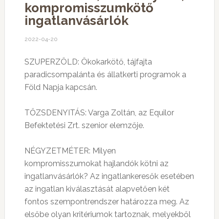
kompromisszumkötő
ingatlanvásárlók
2022-04-20
SZUPERZÖLD: Ökokarkötő, tájfajta
paradicsompalánta és állatkerti programok a
Föld Napja kapcsán.
TŐZSDENYITÁS: Varga Zoltán, az Equilor
Befektetési Zrt. szenior elemzője.
NÉGYZETMÉTER: Milyen
kompromisszumokat hajlandók kötni az
ingatlanvásárlók? Az ingatlankeresők esetében
az ingatlan kiválasztását alapvetően két
fontos szempontrendszer határozza meg. Az
elsőbe olyan kritériumok tartoznak, melyekből