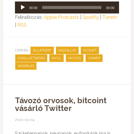
Audió
00:00
00:00
lejátszó
Feliratkozás:
Apple Podcasts
|
Spotify
|
TuneIn
|
RSS
CÍMKÉK:
,
,
,
ÁLLATKERT
HÁZIÁLLAT
HÚSVÉT
,
,
,
,
KISÁLLATTARTÁS
NYÚL
NYUSZI
ÜNNEP
VÁSÁRLÁS
Távozó orvosok, bitcoint
vásárló Twitter
2021-03-04
Születésnapok, névnapok, évfordulók ma is,