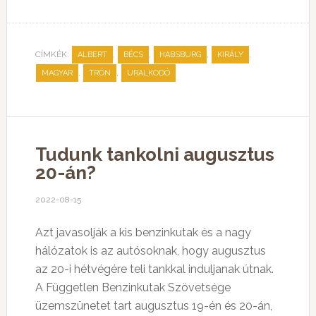
CÍMKÉK:
,
,
,
,
ALBERT
BÉCS
HABSBURG
KIRÁLY
,
,
MAGYAR
TRÓN
URALKODÓ
Tudunk tankolni augusztus
20-án?
2022-08-15
Azt javasolják a kis benzinkutak és a nagy
hálózatok is az autósoknak, hogy augusztus
az 20-i hétvégére teli tankkal induljanak útnak.
A Független Benzinkutak Szövetsége
üzemszünetet tart augusztus 19-én és 20-án,