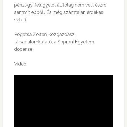
pénzügyi felügyelet állítólag nem vett észre
semmit ebből… És még számtalan érdekes
sztori.
Pogátsa Zoltán, közgazdász,
társadalomkutató, a Soproni Egyetem
docense
Videó: