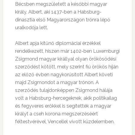
Bécsben megszületett a későbbi magyar
király, Albert, aki 1437-ben a Habsburg-
dinasztia első Magyarországon trónra lépő
uralkodója lett.
Albert apja kitűnő diplomáciai érzékkel
rendelkezett, hiszen már 1402-ben Luxemburgi
Zsigmond magyar királlyal olyan örökösödési
szerződést kötött, mely szerint fiú örökös híján
az előző évben nagykorúsított Albert követi
majd Zsigmondot a magyar trónon. A
szerződés tulajdonképpen Zsigmond hálája
volt a Habsburg-hercegeknek, akik politikailag
és fegyveres erőkkel is segítették a magyar
királyt a cseh korona megszerzéséért
féltestvérével, Vencellel vívott küzdelemben.