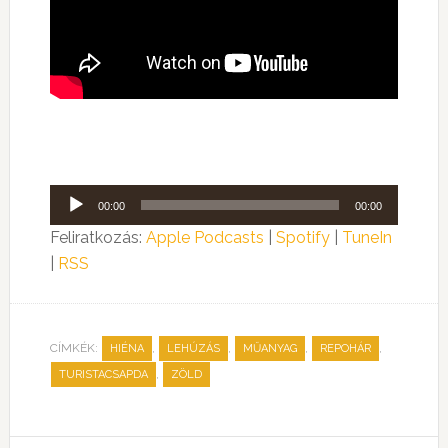
Audió
00:00
00:00
lejátszó
Feliratkozás:
Apple Podcasts
|
Spotify
|
TuneIn
|
RSS
CÍMKÉK:
,
,
,
,
HIÉNA
LEHÚZÁS
MŰANYAG
REPOHÁR
,
TURISTACSAPDA
ZÖLD