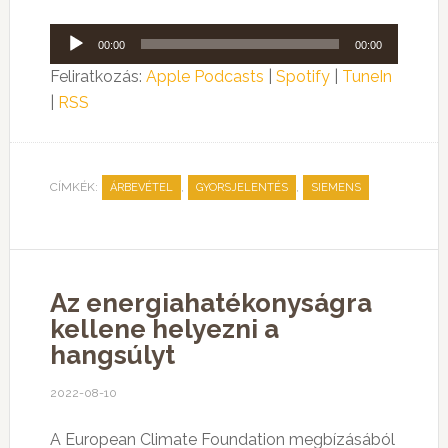
Audió
00:00
00:00
lejátszó
Feliratkozás:
Apple Podcasts
|
Spotify
|
TuneIn
|
RSS
CÍMKÉK:
,
,
ÁRBEVÉTEL
GYORSJELENTÉS
SIEMENS
Az energiahatékonyságra
kellene helyezni a
hangsúlyt
2022-08-10
A European Climate Foundation megbízásából