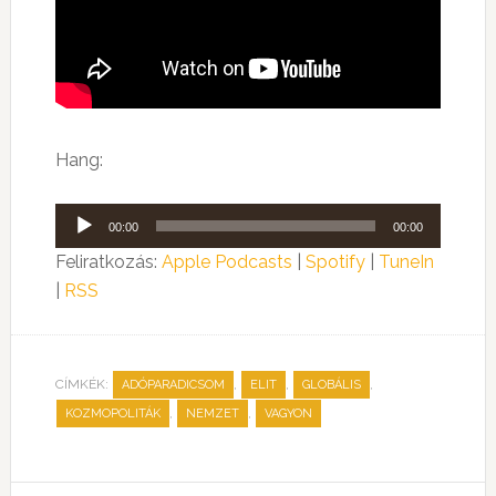
Hang:
Audió
00:00
00:00
lejátszó
Feliratkozás:
Apple Podcasts
|
Spotify
|
TuneIn
|
RSS
CÍMKÉK:
,
,
,
ADÓPARADICSOM
ELIT
GLOBÁLIS
,
,
KOZMOPOLITÁK
NEMZET
VAGYON