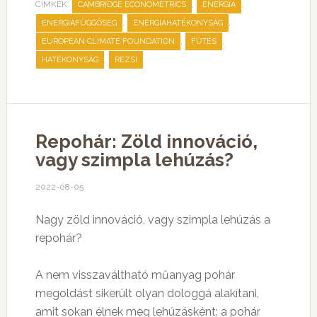
CÍMKÉK:
,
,
CAMBRIDGE ECONOMETRICS
ENERGIA
,
,
ENERGIAFÜGGŐSÉG
ENERGIAHATÉKONYSÁG
,
,
EUROPEAN CLIMATE FOUNDATION
FŰTÉS
,
HATÉKONYSÁG
REZSI
Repohár: Zöld innováció,
vagy szimpla lehúzás?
2022-08-05
Nagy zöld innováció, vagy szimpla lehúzás a
repohár?
A nem visszaváltható műanyag pohár
megoldást sikerült olyan dologgá alakítani,
amit sokan élnek meg lehúzásként: a pohár