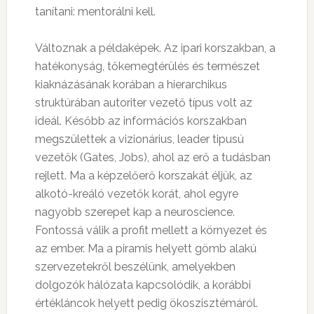
tanítani: mentorálni kell.
Változnak a példaképek. Az ipari korszakban, a
hatékonyság, tőkemegtérülés és természet
kiaknázásának korában a hierarchikus
struktúrában autoriter vezető típus volt az
ideál. Később az információs korszakban
megszülettek a vizionárius, leader tipusú
vezetők (Gates, Jobs), ahol az erő a tudásban
rejlett. Ma a képzelőerő korszakát éljük, az
alkotó-kreáló vezetők korát, ahol egyre
nagyobb szerepet kap a neuroscience.
Fontossá válik a profit mellett a környezet és
az ember. Ma a piramis helyett gömb alakú
szervezetekről beszélünk, amelyekben
dolgozók hálózata kapcsolódik, a korábbi
értékláncok helyett pedig ökoszisztémáról.