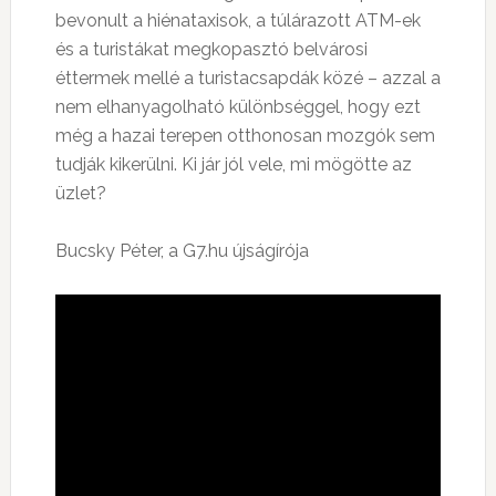
bevonult a hiénataxisok, a túlárazott ATM-ek
és a turistákat megkopasztó belvárosi
éttermek mellé a turistacsapdák közé – azzal a
nem elhanyagolható különbséggel, hogy ezt
még a hazai terepen otthonosan mozgók sem
tudják kikerülni. Ki jár jól vele, mi mögötte az
üzlet?
Bucsky Péter, a G7.hu újságírója