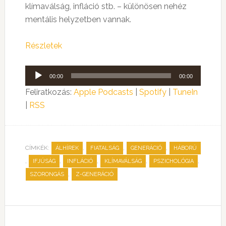
klímaválság, infláció stb. – különösen nehéz
mentális helyzetben vannak.
Részletek
Audió
00:00
00:00
lejátszó
Feliratkozás:
Apple Podcasts
|
Spotify
|
TuneIn
|
RSS
CÍMKÉK:
,
,
,
ÁLHÍREK
FIATALSÁG
GENERÁCIÓ
HÁBORÚ
,
,
,
,
,
IFJÚSÁG
INFLÁCIÓ
KLÍMAVÁLSÁG
PSZICHOLÓGIA
,
SZORONGÁS
Z-GENERÁCIÓ