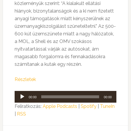
közleményük szerint: “A kialakult ellátási
hiányok, bizonytalanságok és a ki nem fizetett
anyagi támogatások miatt kényszerülnek az
üzemanyagkiszolgálást szüneteltetni.” Az 500-
600 kút üzemszünete miatt a nagy hálózatok,
a MOL, a Shell és az OMV szokásos
nyitvatartással várják az autósokat, ám
magasabb forgalomra és fennakadásokra
számítanak a kutak egy részén.
Részletek
Audió
00:00
00:00
lejátszó
Feliratkozás:
Apple Podcasts
|
Spotify
|
TuneIn
|
RSS