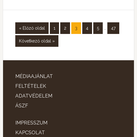
« Előző oldal
1
2
3
4
5
…
47
Következő oldal »
MÉDIAAJÁNLAT
FELTÉTELEK
ADATVÉDELEM
ÁSZF
IMPRESSZUM
KAPCSOLAT