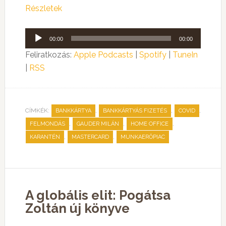
Részletek
Audió
00:00
00:00
lejátszó
Feliratkozás:
Apple Podcasts
|
Spotify
|
TuneIn
|
RSS
CÍMKÉK:
,
,
,
BANKKÁRTYA
BANKKÁRTYÁS FIZETÉS
COVID
,
,
,
FELMONDÁS
GAUDER MILÁN
HOME OFFICE
,
,
KARANTÉN
MASTERCARD
MUNKAERŐPIAC
A globális elit: Pogátsa
Zoltán új könyve