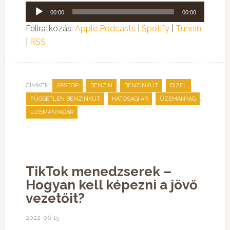
Audió
00:00
00:00
lejátszó
Feliratkozás:
Apple Podcasts
|
Spotify
|
TuneIn
|
RSS
CÍMKÉK:
,
,
,
,
ÁRSTOP
BENZIN
BENZINKÚT
DÍZEL
,
,
,
FÜGGETLEN BENZINKÚT
HATÓSÁGI ÁR
ÜZEMANYAG
ÜZEMANYAGÁR
TikTok menedzserek –
Hogyan kell képezni a jövő
vezetőit?
2022-06-15