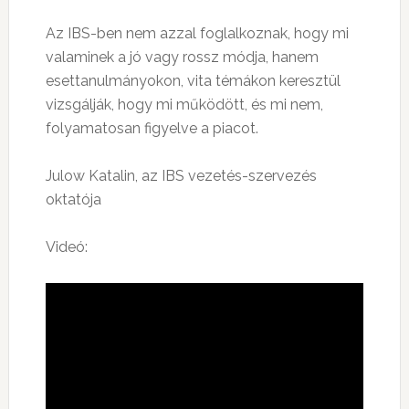
Az IBS-ben nem azzal foglalkoznak, hogy mi
valaminek a jó vagy rossz módja, hanem
esettanulmányokon, vita témákon keresztül
vizsgálják, hogy mi működött, és mi nem,
folyamatosan figyelve a piacot.
Julow Katalin, az IBS vezetés-szervezés
oktatója
Videó: