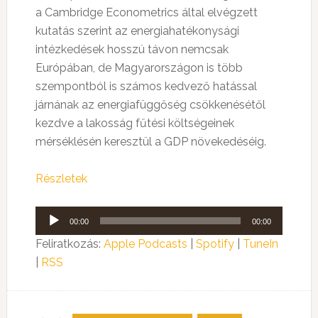
a Cambridge Econometrics által elvégzett
kutatás szerint az energiahatékonysági
intézkedések hosszú távon nemcsak
Európában, de Magyarországon is több
szempontból is számos kedvező hatással
járnának az energiafüggőség csökkenésétől
kezdve a lakosság fűtési költségeinek
mérséklésén keresztül a GDP növekedéséig.
Részletek
Audió
00:00
00:00
lejátszó
Feliratkozás:
Apple Podcasts
|
Spotify
|
TuneIn
|
RSS