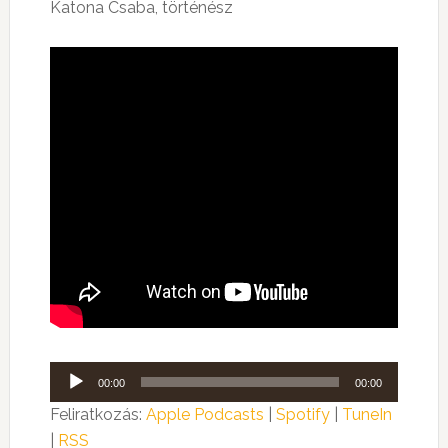
Katona Csaba, történész
Audió
00:00
00:00
lejátszó
Feliratkozás:
Apple Podcasts
|
Spotify
|
TuneIn
|
RSS