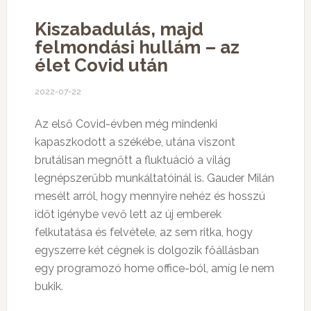
Kiszabadulás, majd
felmondási hullám – az
élet Covid után
2022-07-22
Az első Covid-évben még mindenki
kapaszkodott a székébe, utána viszont
brutálisan megnőtt a fluktuáció a világ
legnépszerűbb munkáltatóinál is. Gauder Milán
mesélt arról, hogy mennyire nehéz és hosszú
időt igénybe vevő lett az új emberek
felkutatása és felvétele, az sem ritka, hogy
egyszerre két cégnek is dolgozik főállásban
egy programozó home office-ból, amíg le nem
bukik.