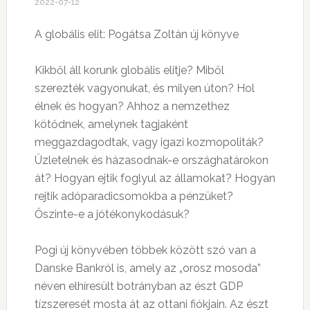
2022-07-12
A globális elit: Pogátsa Zoltán új könyve
Kikből áll korunk globális elitje? Miből
szerezték vagyonukat, és milyen úton? Hol
élnek és hogyan? Ahhoz a nemzethez
kötődnek, amelynek tagjaként
meggazdagodtak, vagy igazi kozmopoliták?
Üzletelnek és házasodnak-e országhatárokon
át? Hogyan ejtik foglyul az államokat? Hogyan
rejtik adóparadicsomokba a pénzüket?
Őszinte-e a jótékonykodásuk?
Pogi új könyvében többek között szó van a
Danske Bankról is, amely az „orosz mosoda”
néven elhíresült botrányban az észt GDP
tízszeresét mosta át az ottani fiókjain. Az észt