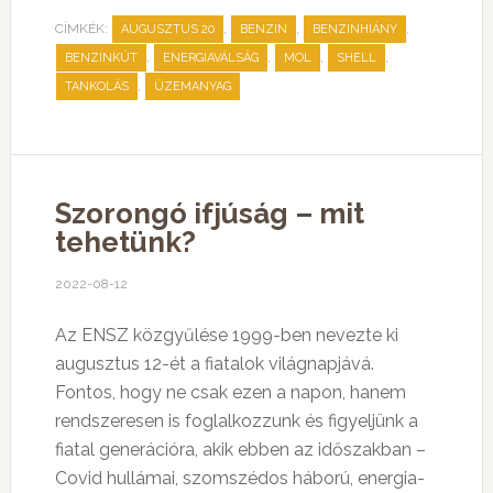
CÍMKÉK:
,
,
,
AUGUSZTUS 20
BENZIN
BENZINHIÁNY
,
,
,
,
BENZINKÚT
ENERGIAVÁLSÁG
MOL
SHELL
,
TANKOLÁS
ÜZEMANYAG
Szorongó ifjúság – mit
tehetünk?
2022-08-12
Az ENSZ közgyűlése 1999-ben nevezte ki
augusztus 12-ét a fiatalok világnapjává.
Fontos, hogy ne csak ezen a napon, hanem
rendszeresen is foglalkozzunk és figyeljünk a
fiatal generációra, akik ebben az időszakban –
Covid hullámai, szomszédos háború, energia-