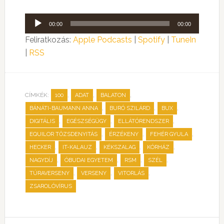
Audió
00:00
00:00
lejátszó
Feliratkozás:
Apple Podcasts
|
Spotify
|
TuneIn
|
RSS
CÍMKÉK:
,
,
,
100
ADAT
BALATON
,
,
,
BÁNÁTI-BAUMANN ANNA
BURÓ SZILÁRD
BUX
,
,
,
DIGITÁLIS
EGÉSZSÉGÜGY
ELLÁTÓRENDSZER
,
,
,
EQUILOR TŐZSDENYITÁS
ÉRZÉKENY
FEHÉR GYULA
,
,
,
,
HECKER
IT-KALAUZ
KÉKSZALAG
KÓRHÁZ
,
,
,
,
NAGYDÍJ
ÓBUDAI EGYETEM
RSM
SZÉL
,
,
,
TÚRAVERSENY
VERSENY
VITORLÁS
ZSAROLÓVÍRUS