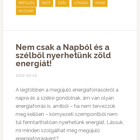
,
,
,
,
,
REPÜLÉS
SKÓT
SZÉL
UTAZÁS
VIHAR
WIZZAIR
Nem csak a Napból és a
szélből nyerhetünk zöld
energiát!
2022-02-02
A legtöbben a megújuló energiaforrásokról a
napra és a szélre gondolnak, ám van olyan
energiaforrás is, amiből – ha nem tervezzük
meg kellően – környezeti szempontból nem
túl fenntarthatóan nyerhetünk energiát. Lássuk,
mi minden szolgálhat még megújuló
energiaforrásként?