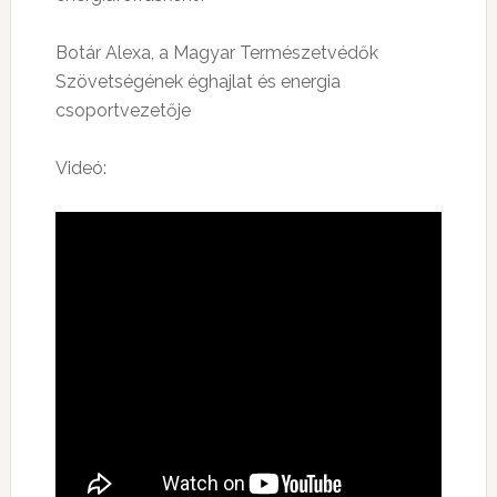
Botár Alexa, a Magyar Természetvédők
Szövetségének éghajlat és energia
csoportvezetője
Videó: