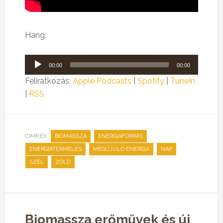
Hang:
Audió
00:00
00:00
lejátszó
Feliratkozás:
Apple Podcasts
|
Spotify
|
TuneIn
|
RSS
CÍMKÉK:
,
,
BIOMASSZA
ENERGIAFORRÁS
,
,
,
ENERGIATERMELÉS
MEGÚJULÓ ENERGIA
NAP
,
SZÉL
ZÖLD
Biomassza erőművek és új