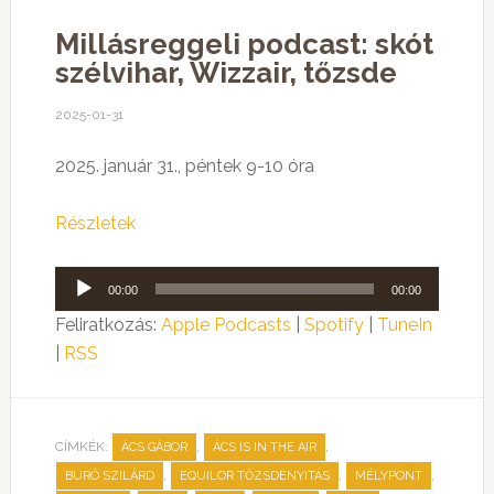
Millásreggeli podcast: skót
szélvihar, Wizzair, tőzsde
2025-01-31
2025. január 31., péntek 9-10 óra
Részletek
Audió
00:00
00:00
lejátszó
Feliratkozás:
Apple Podcasts
|
Spotify
|
TuneIn
|
RSS
CÍMKÉK:
,
,
ÁCS GÁBOR
ÁCS IS IN THE AIR
,
,
,
BURÓ SZILÁRD
EQUILOR TŐZSDENYITÁS
MÉLYPONT