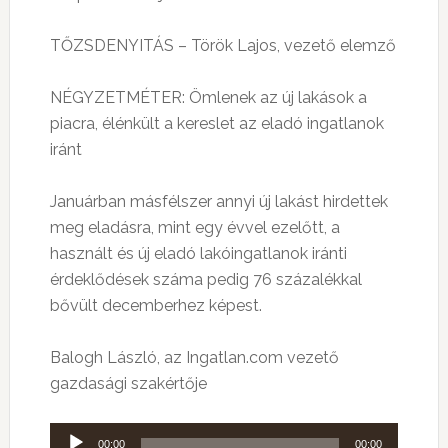
TŐZSDENYITÁS – Török Lajos, vezető elemző
NÉGYZETMÉTER: Ömlenek az új lakások a
piacra, élénkült a kereslet az eladó ingatlanok
iránt
Januárban másfélszer annyi új lakást hirdettek
meg eladásra, mint egy évvel ezelőtt, a
használt és új eladó lakóingatlanok iránti
érdeklődések száma pedig 76 százalékkal
bővült decemberhez képest.
Balogh László, az Ingatlan.com vezető
gazdasági szakértője
Audió
00:00
00:00