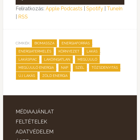
lejátszó
Feliratkozás:
Apple Podcasts
|
Spotify
|
TuneIn
|
RSS
CÍMKÉK:
,
,
BIOMASSZA
ENERGIAFORRÁS
,
,
,
ENERGIATERMELÉS
KÖRNYEZET
LAKÁS
,
,
,
LAKÁSPIAC
LAKÓINGATLAN
MEGÚJULÓ
,
,
,
,
MEGÚJULÓ ENERGIA
NAP
SZÉL
TŐZSDENYITÁS
,
ÚJ LAKÁS
ZÖLD ENERGIA
MÉDIAAJÁNLAT
FELTÉTELEK
ADATVÉDELEM