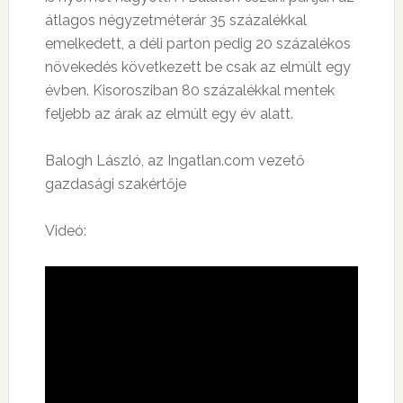
átlagos négyzetméterár 35 százalékkal
emelkedett, a déli parton pedig 20 százalékos
növekedés következett be csak az elmúlt egy
évben. Kisorosziban 80 százalékkal mentek
feljebb az árak az elmúlt egy év alatt.
Balogh László, az Ingatlan.com vezető
gazdasági szakértője
Videó: