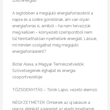
zöld energiát!
A legtöbben a megújuló energiaforrásokról a
napra és a szélre gondolnak, ám van olyan
energiaforrás is, amiből – ha nem tervezzük
meg kellően – környezeti szempontból nem
túl fenntarthatóan nyerhetünk energiát. Lássuk,
mi minden szolgálhat még megújuló
energiaforrásként?
Botár Alexa, a Magyar Természetvédők
Szövetségének éghajlat és energia
csoportvezetője
TŐZSDENYITÁS – Török Lajos, vezető elemző
NÉGYZETMÉTER: Ömlenek az új lakások a
piacra, élénkült a kereslet az eladó ingatlanok