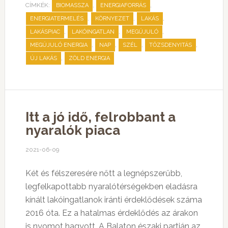
CÍMKÉK:
,
,
BIOMASSZA
ENERGIAFORRÁS
,
,
,
ENERGIATERMELÉS
KÖRNYEZET
LAKÁS
,
,
,
LAKÁSPIAC
LAKÓINGATLAN
MEGÚJULÓ
,
,
,
,
MEGÚJULÓ ENERGIA
NAP
SZÉL
TŐZSDENYITÁS
,
ÚJ LAKÁS
ZÖLD ENERGIA
Itt a jó idő, felrobbant a
nyaralók piaca
2021-06-09
Két és félszeresére nőtt a legnépszerűbb,
legfelkapottabb nyaralótérségekben eladásra
kínált lakóingatlanok iránti érdeklődések száma
2016 óta. Ez a hatalmas érdeklődés az árakon
is nyomot hagyott. A Balaton északi partján az