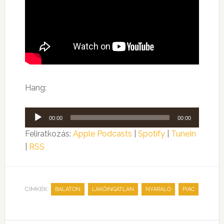
Hang:
Audió
00:00
00:00
lejátszó
Feliratkozás:
Apple Podcasts
|
Spotify
|
TuneIn
|
RSS
CÍMKÉK:
,
,
,
BALATON
LAKÓINGATLAN
NYARALÓ
PIAC