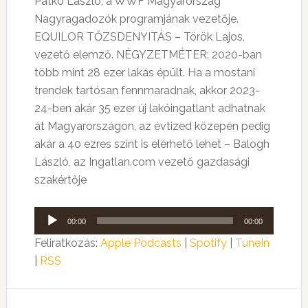
Patkó László, a WWF Magyarország
Nagyragadozók programjának vezetője.
EQUILOR TŐZSDENYITÁS – Török Lajos,
vezető elemző. NÉGYZETMÉTER:
2020-ban
több mint 28 ezer lakás épült. Ha a mostani
trendek tartósan fennmaradnak, akkor 2023-
24-ben akár 35 ezer új lakóingatlant adhatnak
át Magyarországon, az évtized közepén pedig
akár a 40 ezres szint is elérhető lehet
– Balogh
László, az Ingatlan.com vezető gazdasági
szakértője
Audió
00:00
00:00
lejátszó
Feliratkozás:
Apple Podcasts
|
Spotify
|
TuneIn
|
RSS