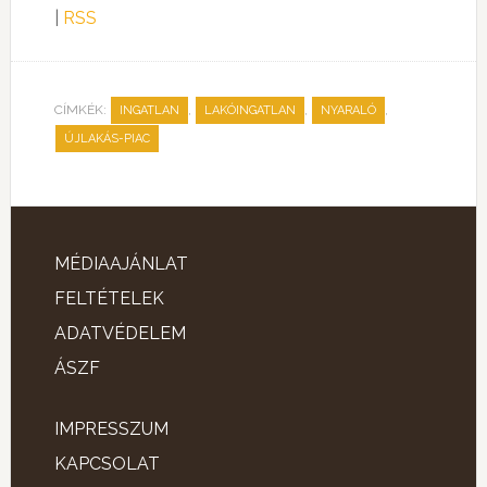
|
RSS
CÍMKÉK:
,
,
,
INGATLAN
LAKÓINGATLAN
NYARALÓ
ÚJLAKÁS-PIAC
MÉDIAAJÁNLAT
FELTÉTELEK
ADATVÉDELEM
ÁSZF
IMPRESSZUM
KAPCSOLAT