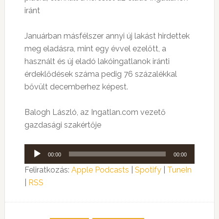
iránt
Januárban másfélszer annyi új lakást hirdettek
meg eladásra, mint egy évvel ezelőtt, a
használt és új eladó lakóingatlanok iránti
érdeklődések száma pedig 76 százalékkal
bővült decemberhez képest.
Balogh László, az Ingatlan.com vezető
gazdasági szakértője
Audió
00:00
00:00
lejátszó
Feliratkozás:
Apple Podcasts
|
Spotify
|
TuneIn
|
RSS