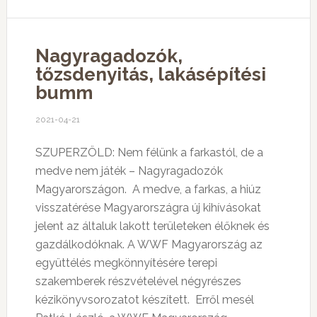
Nagyragadozók,
tőzsdenyitás, lakásépítési
bumm
2021-04-21
SZUPERZÖLD: Nem félünk a farkastól, de a
medve nem játék – Nagyragadozók
Magyarországon.
A medve, a farkas, a hiúz
visszatérése Magyarországra új kihívásokat
jelent az általuk lakott területeken élőknek és
gazdálkodóknak. A WWF Magyarország az
együttélés megkönnyítésére terepi
szakemberek részvételével négyrészes
kézikönyvsorozatot készített.
Erről mesél