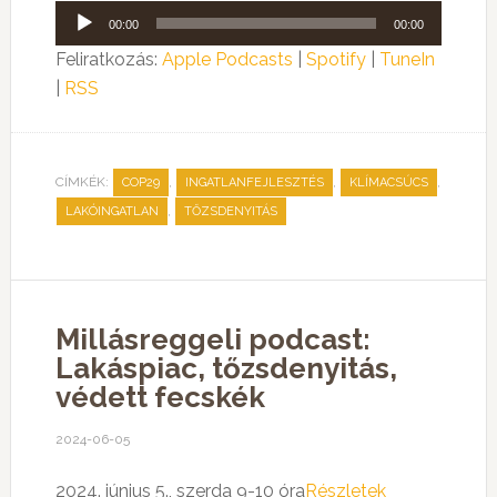
Audió
00:00
00:00
lejátszó
Feliratkozás:
Apple Podcasts
|
Spotify
|
TuneIn
|
RSS
CÍMKÉK:
,
,
,
COP29
INGATLANFEJLESZTÉS
KLÍMACSÚCS
,
LAKÓINGATLAN
TŐZSDENYITÁS
Millásreggeli podcast:
Lakáspiac, tőzsdenyitás,
védett fecskék
2024-06-05
2024. június 5., szerda 9-10 óra
Részletek