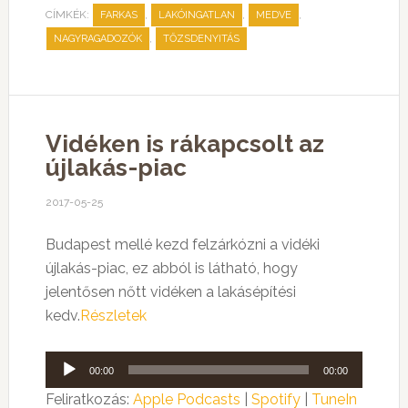
CÍMKÉK:
,
,
,
FARKAS
LAKÓINGATLAN
MEDVE
,
NAGYRAGADOZÓK
TŐZSDENYITÁS
Vidéken is rákapcsolt az
újlakás-piac
2017-05-25
Budapest mellé kezd felzárkózni a vidéki
újlakás-piac, ez abból is látható, hogy
jelentősen nőtt vidéken a lakásépítési
kedv.
Részletek
Audió
00:00
00:00
lejátszó
Feliratkozás:
Apple Podcasts
|
Spotify
|
TuneIn