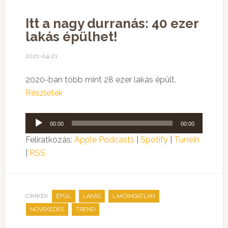
Itt a nagy durranás: 40 ezer
lakás épülhet!
2021-04-21
2020-ban több mint 28 ezer lakás épült.
Részletek
Audió
00:00
00:00
lejátszó
Feliratkozás:
Apple Podcasts
|
Spotify
|
TuneIn
|
RSS
CÍMKÉK:
,
,
,
ÉPÜL
LAKÁS
LAKÓINGATLAN
,
NÖVEKEDÉS
TREND