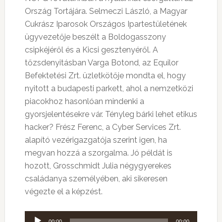
Ország Tortájára. Selmeczi László, a Magyar
Cukrász Iparosok Országos Ipartestületének
ügyvezetője beszélt a Boldogasszony
csipkéjéről és a Kicsi gesztenyéről. A
tőzsdenyitásban Varga Botond, az Equilor
Befektetési Zrt. üzletkötője mondta el, hogy
nyitott a budapesti parkett, ahol a nemzetközi
piacokhoz hasonlóan mindenki a
gyorsjelentésekre vár. Tényleg bárki lehet etikus
hacker? Frész Ferenc, a Cyber Services Zrt.
alapító vezérigazgatója szerint igen, ha
megvan hozzá a szorgalma. Jó példát is
hozott, Grosschmidt Julia négygyerekes
családanya személyében, aki sikeresen
végezte el a képzést.
Audió
00:00
00:00