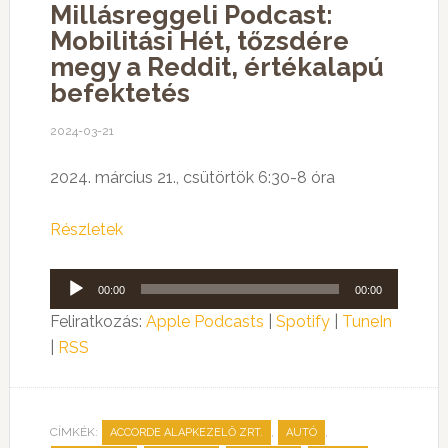
Millásreggeli Podcast:
Mobilitási Hét, tőzsdére
megy a Reddit, értékalapú
befektetés
2024-03-21
2024. március 21., csütörtök 6:30-8 óra
Részletek
Audió
00:00
00:00
lejátszó
Feliratkozás:
Apple Podcasts
|
Spotify
|
TuneIn
|
RSS
CÍMKÉK:
,
,
ACCORDE ALAPKEZELŐ ZRT.
AUTÓ