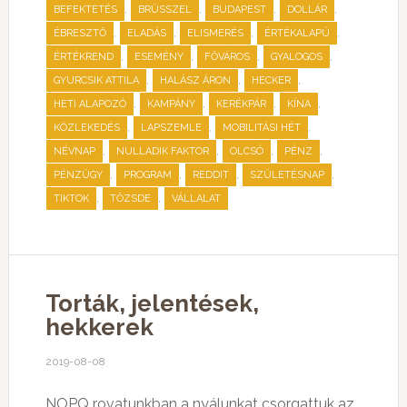
,
,
,
,
BEFEKTETÉS
BRÜSSZEL
BUDAPEST
DOLLÁR
,
,
,
,
ÉBRESZTŐ
ELADÁS
ELISMERÉS
ÉRTÉKALAPÚ
,
,
,
,
ÉRTÉKREND
ESEMÉNY
FŐVÁROS
GYALOGOS
,
,
,
GYURCSIK ATTILA
HALÁSZ ÁRON
HECKER
,
,
,
,
HETI ALAPOZÓ
KAMPÁNY
KERÉKPÁR
KÍNA
,
,
,
KÖZLEKEDÉS
LAPSZEMLE
MOBILITÁSI HÉT
,
,
,
,
NÉVNAP
NULLADIK FAKTOR
OLCSÓ
PÉNZ
,
,
,
,
PÉNZÜGY
PROGRAM
REDDIT
SZÜLETÉSNAP
,
,
TIKTOK
TŐZSDE
VÁLLALAT
Torták, jelentések,
hekkerek
2019-08-08
NOPQ rovatunkban a nyálunkat csorgattuk az