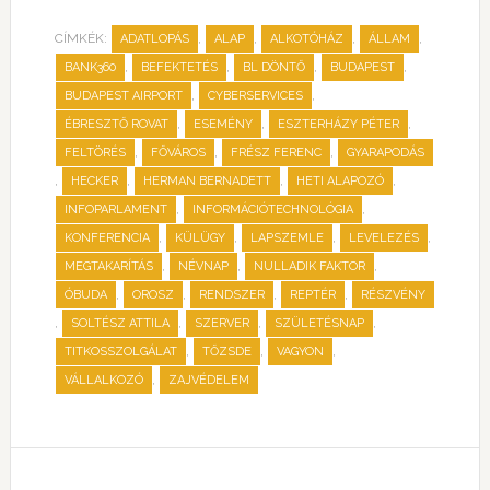
CÍMKÉK:
,
,
,
,
ADATLOPÁS
ALAP
ALKOTÓHÁZ
ÁLLAM
,
,
,
,
BANK360
BEFEKTETÉS
BL DÖNTŐ
BUDAPEST
,
,
BUDAPEST AIRPORT
CYBERSERVICES
,
,
,
ÉBRESZTŐ ROVAT
ESEMÉNY
ESZTERHÁZY PÉTER
,
,
,
FELTÖRÉS
FŐVÁROS
FRÉSZ FERENC
GYARAPODÁS
,
,
,
,
HECKER
HERMAN BERNADETT
HETI ALAPOZÓ
,
,
INFOPARLAMENT
INFORMÁCIÓTECHNOLÓGIA
,
,
,
,
KONFERENCIA
KÜLÜGY
LAPSZEMLE
LEVELEZÉS
,
,
,
MEGTAKARÍTÁS
NÉVNAP
NULLADIK FAKTOR
,
,
,
,
ÓBUDA
OROSZ
RENDSZER
REPTÉR
RÉSZVÉNY
,
,
,
,
SOLTÉSZ ATTILA
SZERVER
SZÜLETÉSNAP
,
,
,
TITKOSSZOLGÁLAT
TŐZSDE
VAGYON
,
VÁLLALKOZÓ
ZAJVÉDELEM