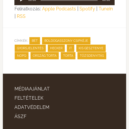
lejátszó
Feliratkozás:
Apple Podcasts
|
Spotify
|
TuneIn
|
RSS
CÍMKÉK:
,
,
BÉT
BOLDOGASSZONY CSIPKÉJE
,
,
,
,
GYORSJELENTÉS
HECKER
IT
KIS GESZTENYE
,
,
,
NOPQ
ORSZÁG TORTA
TORTA
TŐZSDENYITÁS
MÉDIAAJÁNLAT
FELTÉTELEK
ADATVÉDELEM
ÁSZF