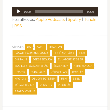
Audió
00:00
00:00
lejátszó
Feliratkozás:
Apple Podcasts
|
Spotify
|
TuneIn
|
RSS
CÍMKÉK:
,
,
,
100
ADAT
BALATON
,
,
,
BÁNÁTI-BAUMANN ANNA
BURÓ SZILÁRD
BUX
,
,
,
DIGITÁLIS
EGÉSZSÉGÜGY
ELLÁTÓRENDSZER
,
,
,
EQUILOR TŐZSDENYITÁS
ÉRZÉKENY
FEHÉR GYULA
,
,
,
,
HECKER
IT-KALAUZ
KÉKSZALAG
KÓRHÁZ
,
,
,
,
NAGYDÍJ
ÓBUDAI EGYETEM
RSM
SZÉL
,
,
,
TÚRAVERSENY
VERSENY
VITORLÁS
ZSAROLÓVÍRUS