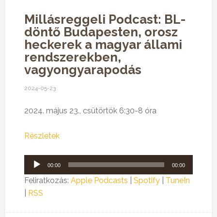
Millásreggeli Podcast: BL-
döntő Budapesten, orosz
heckerek a magyar állami
rendszerekben,
vagyongyarapodás
2024-05-23
2024. május 23., csütörtök 6:30-8 óra
Részletek
Audió
00:00
00:00
lejátszó
Feliratkozás:
Apple Podcasts
|
Spotify
|
TuneIn
|
RSS