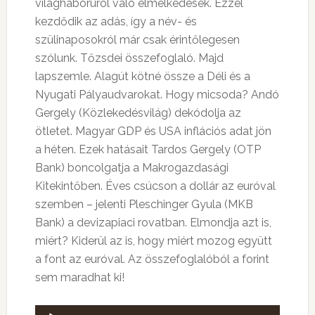
világháborúról való elmélkedések. Ezzel
kezdődik az adás, így a név- és
szülinaposokról már csak érintőlegesen
szólunk. Tőzsdei összefoglaló. Majd
lapszemle. Alagút kötné össze a Déli és a
Nyugati Pályaudvarokat. Hogy micsoda? Andó
Gergely (Közlekedésvilág) dekódolja az
ötletet. Magyar GDP és USA inflációs adat jön
a héten. Ezek hatásait Tardos Gergely (OTP
Bank) boncolgatja a Makrogazdasági
Kitekintőben. Éves csúcson a dollár az euróval
szemben – jelenti Pleschinger Gyula (MKB
Bank) a devizapiaci rovatban. Elmondja azt is,
miért? Kiderül az is, hogy miért mozog együtt
a font az euróval. Az összefoglalóból a forint
sem maradhat ki!
Audió