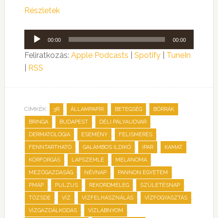
Részletek
Audió
00:00
00:00
lejátszó
Feliratkozás:
Apple Podcasts
|
Spotify
|
TuneIn
|
RSS
CÍMKÉK:
,
,
,
,
3R
ÁLLAMPAPÍR
BETEGSÉG
BŐRRÁK
,
,
,
BRINGA
BUDAPEST
DÉLI PÁLYAUDVAR
,
,
,
DERMATOLÓGIA
ESEMÉNY
FELISMERÉS
,
,
,
,
FENNTARTHATÓ
GALAMBOS ILDIKÓ
IPAR
KAMAT
,
,
,
KÖRFORGÁS
LAPSZEMLE
MELANOMA
,
,
,
MEZŐGAZDASÁG
NÉVNAP
PANNON EGYETEM
,
,
,
,
PMÁP
PULZUS
REKORDMELEG
SZÜLETÉSNAP
,
,
,
,
TŐZSDE
VÍZ
VÍZFELHASZNÁLÁS
VÍZFOGYASZTÁS
,
,
VÍZGAZDÁLKODÁS
VÍZLÁBNYOM