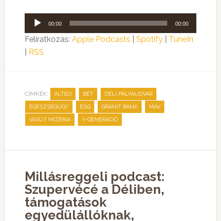
Audió
00:00
00:00
lejátszó
Feliratkozás:
Apple Podcasts
|
Spotify
|
TuneIn
|
RSS
CÍMKÉK:
,
,
,
ALTEO
BÉT
DÉLI PÁLYAUDVAR
,
,
,
,
EGÉSZSÉGÜGY
ESG
GRÁNIT BANK
MÁV
,
VASÚT MIZÉRIA
Y-GENERÁCIÓ
Millásreggeli podcast:
Szupervécé a Déliben,
támogatások
egyedülállóknak,