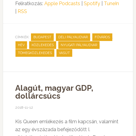
Feliratkozás:
Apple Podcasts
|
Spotify
|
TuneIn
|
RSS
CÍMKÉK:
,
,
,
BUDAPEST
DÉLI PÁLYAUDVAR
FŐVÁROS
,
,
,
HÉV
KÖZLEKEDÉS
NYUGATI PÁLYAUDVAR
,
TÖMEGKÖZLEKEDÉS
VASÚT
Alagút, magyar GDP,
dollárcsúcs
2018-11-12
Kis Queen emlékezés a film kapcsán, valamint
az egy évszázada befejeződött I.