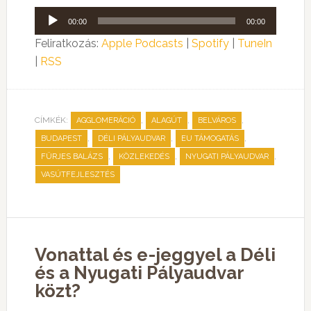
Audió
00:00
00:00
lejátszó
Feliratkozás:
Apple Podcasts
|
Spotify
|
TuneIn
|
RSS
CÍMKÉK:
,
,
,
AGGLOMERÁCIÓ
ALAGÚT
BELVÁROS
,
,
,
BUDAPEST
DÉLI PÁLYAUDVAR
EU TÁMOGATÁS
,
,
,
FÜRJES BALÁZS
KÖZLEKEDÉS
NYUGATI PÁLYAUDVAR
VASÚTFEJLESZTÉS
Vonattal és e-jeggyel a Déli
és a Nyugati Pályaudvar
közt?