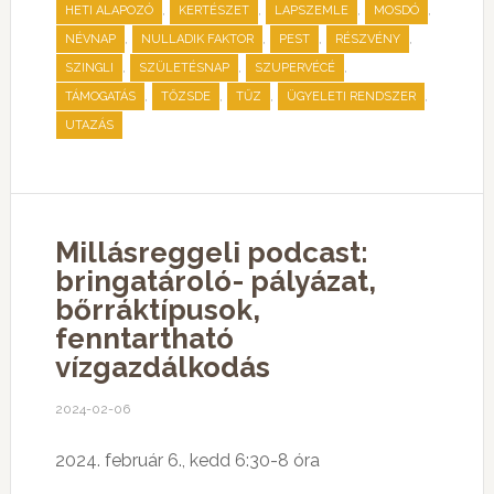
,
,
,
,
HETI ALAPOZÓ
KERTÉSZET
LAPSZEMLE
MOSDÓ
,
,
,
,
NÉVNAP
NULLADIK FAKTOR
PEST
RÉSZVÉNY
,
,
,
SZINGLI
SZÜLETÉSNAP
SZUPERVÉCÉ
,
,
,
,
TÁMOGATÁS
TŐZSDE
TŰZ
ÜGYELETI RENDSZER
UTAZÁS
Millásreggeli podcast:
bringatároló- pályázat,
bőrráktípusok,
fenntartható
vízgazdálkodás
2024-02-06
2024. február 6., kedd 6:30-8 óra