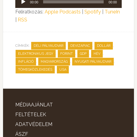
00:00
00:00
lejátszó
Feliratkozás:
Apple Podcasts
|
Spotify
|
TuneIn
|
RSS
CÍMKÉK:
,
,
,
DÉLI PÁLYAUDVAR
DEVIZAPIAC
DOLLÁR
,
,
,
,
ELEKTRONIKUS JEGY
FORINT
GDP
HÉV
,
,
,
INFLÁCIÓ
MAGYARORSZÁG
NYUGATI PÁLYAUDVAR
,
TÖMEGKÖZLEKEDÉS
USA
MÉDIAAJÁNLAT
FELTÉTELEK
ADATVÉDELEM
ÁSZF