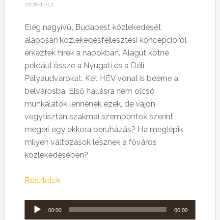
2018-11-12
Elég nagyívű, Budapest közlekedését
alaposan közlekedésfejlesztési koncepcióról
érkeztek hírek a napokban. Alagút kötné
például össze a Nyugati és a Déli
Pályaudvarokat. Két HÉV vonal is beérne a
belvárosba. Első hallásra nem olcsó
munkálatok lennének ezek, de vajon
vegytisztán szakmai szempontok szerint
megéri egy ekkora beruházás? Ha meglépik,
milyen változások lesznek a főváros
közlekedésében?
Részletek
Audió
00:00
00:00
lejátszó