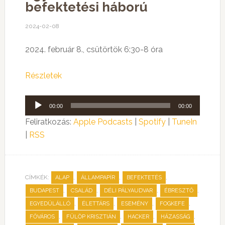
befektetési háború
2024-02-08
2024. február 8., csütörtök 6:30-8 óra
Részletek
Audió
00:00
00:00
lejátszó
Feliratkozás:
Apple Podcasts
|
Spotify
|
TuneIn
|
RSS
CÍMKÉK:
,
,
,
ALAP
ÁLLAMPAPÍR
BEFEKTETÉS
,
,
,
,
BUDAPEST
CSALÁD
DÉLI PÁLYAUDVAR
ÉBRESZTŐ
,
,
,
,
EGYEDÜLÁLLÓ
ÉLETTÁRS
ESEMÉNY
FOGKEFE
,
,
,
,
FŐVÁROS
FÜLÖP KRISZTIÁN
HACKER
HÁZASSÁG