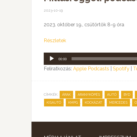
2023-10-19
2023. október 19., csütörtök 8-9 óra
Részletek
Audió
00:00
lejátszó
Feliratkozás:
Apple Podcasts
|
Spotify
|
T
CÍMKÉK:
,
,
,
,
ÁRAK
ARANYKÖPÉS
AUTÓ
BYD
,
,
,
,
KISAUTÓ
KMPG
KOCKÁZAT
MERCEDES
O