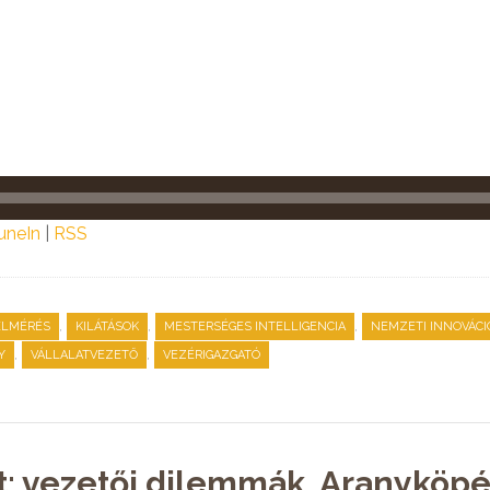
uneIn
|
RSS
,
,
,
ELMÉRÉS
KILÁTÁSOK
MESTERSÉGES INTELLIGENCIA
NEMZETI INNOVÁC
,
,
Y
VÁLLALATVEZETŐ
VEZÉRIGAZGATÓ
t: vezetői dilemmák, Aranyköpés