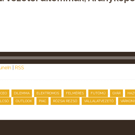
uneIn
|
RSS
,
,
,
,
,
,
CEO
DILEMMA
ELEKTROMOS
FELMÉRÉS
FUTÓMŰ
GYÁR
HAZ
,
,
,
,
,
LCSÓ
OUTLOOK
PIAC
RÓZSAI REZSŐ
VÁLLALATVEZETŐ
VÁRKONY