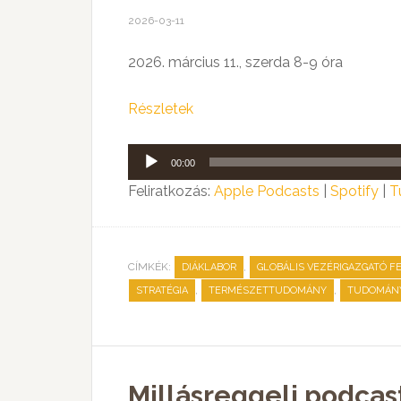
2026-03-11
2026. március 11., szerda 8-9 óra
Részletek
Audió
00:00
lejátszó
Feliratkozás:
Apple Podcasts
|
Spotify
|
T
CÍMKÉK:
,
DIÁKLABOR
GLOBÁLIS VEZÉRIGAZGATÓ F
,
,
STRATÉGIA
TERMÉSZETTUDOMÁNY
TUDOMÁN
Millásreggeli podcas