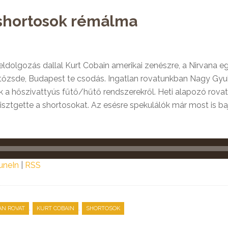
 shortosok rémálma
ldolgozás dallal Kurt Cobain amerikai zenészre, a Nirvana e
 tőzsde, Budapest te csodás. Ingatlan rovatunkban Nagy Gyu
k a hőszivattyús fűtő/hűtő rendszerekről. Heti alapozó rov
sztgette a shortosokat. Az esésre spekulálók már most is ba
uneIn
|
RSS
,
,
AN ROVAT
KURT COBAIN
SHORTOSOK