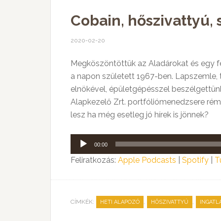
Cobain, hőszivattyú,
2020-02-20
Megköszöntöttük az Aladárokat és egy fe
a napon született 1967-ben. Lapszemle,
elnökével, épületgépésszel beszélgettün
Alapkezelő Zrt. portfóliómenedzsere rémi
lesz ha még esetleg jó hírek is jönnek?
Audió
00:00
lejátszó
Feliratkozás:
Apple Podcasts
|
Spotify
|
T
CÍMKÉK:
,
,
HETI ALAPOZÓ
HŐSZIVATTYÚ
INGATL