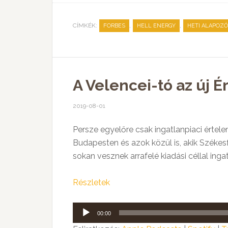
CÍMKÉK:
,
,
FORBES
HELL ENERGY
HETI ALAPOZÓ
A Velencei-tó az új É
2019-08-01
Persze egyelőre csak ingatlanpiaci értele
Budapesten és azok közül is, akik Széke
sokan vesznek arrafelé kiadási céllal inga
Részletek
Audió
00:00
lejátszó