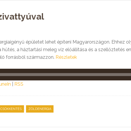
ivattyúval
nergiaigényű épületet lehet építeni Magyarországon. Ehhez ol
, a hűtés, a háztartási meleg víz előállítása és a szellőztetés
ló forrásból származzon.
Részletek
uneIn
|
RSS
,
ICSÖKKENTÉS
ZÖLDENERGIA