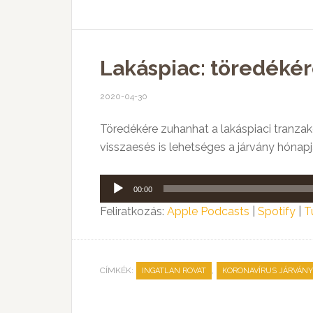
Lakáspiac: töredékér
2020-04-30
Töredékére zuhanhat a lakáspiaci tranzak
visszaesés is lehetséges a járvány hónap
Audió
00:00
lejátszó
Feliratkozás:
Apple Podcasts
|
Spotify
|
T
CÍMKÉK:
,
INGATLAN ROVAT
KORONAVÍRUS JÁRVÁNY