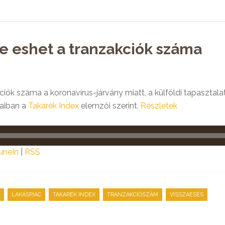
e eshet a tranzakciók száma
ciók száma a koronavírus-járvány miatt, a külföldi tapasztal
jaiban a
Takarék Index
elemzői szerint.
Részletek
uneIn
|
RSS
,
,
,
,
LAKÁSPIAC
TAKARÉK INDEX
TRANZAKCIÓSZÁM
VISSZAESÉS