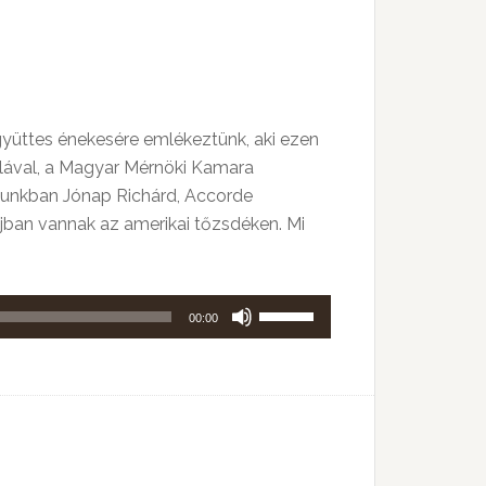
kell
használni.
gyüttes énekesére emlékeztünk, aki ezen
lával, a Magyar Mérnöki Kamara
atunkban Jónap Richárd, Accorde
jban vannak az amerikai tőzsdéken. Mi
A
00:00
hangerő
növeléséhez,
illetőleg
csökkentéséhez
a
Fel/Le