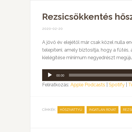
Rezsicsökkentés hősz
2020-02-20
A jövő év elejétől már csak közel nulla e
telepíteni, amely biztosítja, hogy a fűtés
kielégítése minimum negyedrészt megúju
Audió
00:00
lejátszó
Feliratkozás:
Apple Podcasts
|
Spotify
|
T
CÍMKÉK:
,
,
HŐSZIVATTYÚ
INGATLAN ROVAT
REZS