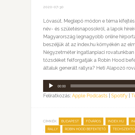
2020-07-30
Lóvasút. Meglepő módon e téma kifejtésé
név- és születésnaposokról, a lapok hírei
Magyarország legnagyobb online hírportál
beszéljük át az index.hu környékén az el
Négyzetméter ingatlanpiaci rovatunkban a
tőzsdéket felforgatják a Robin Hood befe
általuk generált rallyra? Heti Alapozó r
Audió
00:00
lejátszó
Feliratkozás:
Apple Podcasts
|
Spotify
|
T
CÍMKÉK:
,
,
,
BUDAPEST
FŐVÁROS
INDEX.HU
I
,
,
,
RALLY
ROBIN HOOD BEFEKTETŐ
TECHSZEKTO