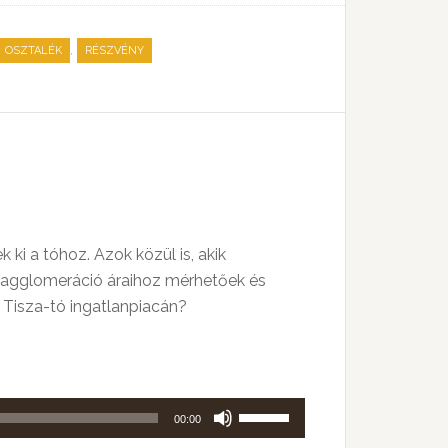
illetőleg
csökkentéséhez
,
OSZTALÉK
RÉSZVÉNY
a
Fel/Le
billentyűket
kell
használni.
ki a tóhoz. Azok közül is, akik
i agglomeráció áraihoz mérhetőek és
a Tisza-tó ingatlanpiacán?
A
00:00
hangerő