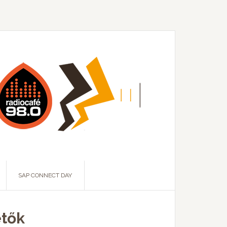
SAP CONNECT DAY
etők