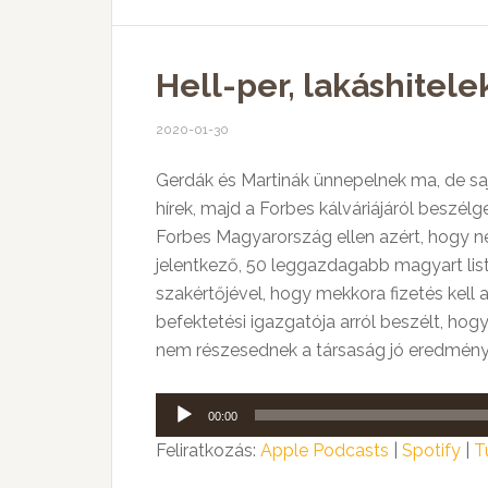
Hell-per, lakáshitel
2020-01-30
Gerdák és Martinák ünnepelnek ma, de saj
hírek, majd a Forbes kálváriájáról beszél
Forbes Magyarország ellen azért, hogy n
jelentkező, 50 leggazdagabb magyart lis
szakértőjével, hogy mekkora fizetés kell 
befektetési igazgatója arról beszélt, ho
nem részesednek a társaság jó eredményei
Audió
00:00
lejátszó
Feliratkozás:
Apple Podcasts
|
Spotify
|
T