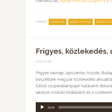
Feliratkozás:
Apple Podcasts
|
Spotify
|
T
CÍMKÉK:
,
,
INGATLAN
INGATLAN PIAC
INGATLAN 
Frigyes, közlekedés, 
2019-07-18
Frigyes névnap, lapszemle, tőzsde. Bud
beszéltünk meg pár közlekedési aktualitás
túltolt szuperállampapír hatásáról disku
lakások szűkülő kínálatáról és a csökken
Audió
00:00
lejátszó