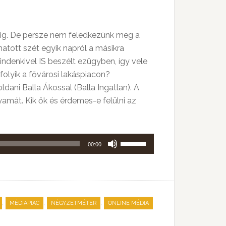
gig. De persze nem feledkezünk meg a
hatott szét egyik napról a másikra
ndenkivel IS beszélt ezügyben, így vele
olyik a fővárosi lakáspiacon?
ani Balla Ákossal (Balla Ingatlan). A
amát. Kik ők és érdemes-e felülni az
A
00:00
hangerő
növeléséhez,
illetőleg
csökkentéséhez
,
,
,
MÉDIAPIAC
NÉGYZETMÉTER
ONLINE MÉDIA
a
Fel/Le