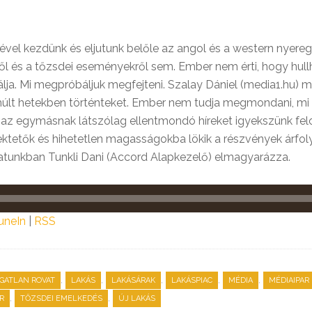
vel kezdünk és eljutunk belőle az angol és a western nyere
ről és a tőzsdei eseményekről sem. Ember nem érti, hogy hull
ja. Mi megpróbáljuk megfejteni. Szalay Dániel (media1.hu) mi
múlt hetekben történteket. Ember nem tudja megmondani, mi f
z egymásnak látszólag ellentmondó híreket igyekszünk felold
ktetők és hihetetlen magasságokba lökik a részvények árfoly
ovatunkban Tunkli Dani (Accord Alapkezelő) elmagyarázza.
uneIn
|
RSS
,
,
,
,
,
NGATLAN ROVAT
LAKÁS
LAKÁSÁRAK
LAKÁSPIAC
MÉDIA
MÉDIAIPAR
,
,
R
TŐZSDEI EMELKEDÉS
ÚJ LAKÁS