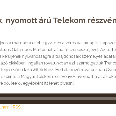
ek, nyomott árú Telekom részvé
nos a mai napra esett 1972-ben a véres vasárnap is. Lapszem
gettünk Galambos Mártonnal, a lap főszerkesztőjével. Az történ
e kerüljenek nyilvánosságra a tulajdonosaik személyes adata
tázó cikkében. Ingatlan rovatunkban azt számolgattuk Trenc
a legolcsóbb lakáshitelekhez. Heti alapozó rovatunkban Gyurc
gy szerinte a Magyar Telekom részvények nyomott árát az ok
ből (eeről egyébként itt lehet olvasni).
uneIn
|
RSS