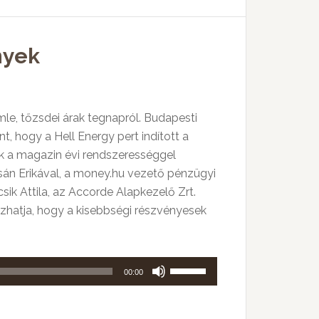
billentyűket
kell
nyek
használni.
le, tőzsdei árak tegnapról. Budapesti
t, hogy a Hell Energy pert indított a
ik a magazin évi rendszerességgel
sán Erikával, a money.hu vezető pénzügyi
sik Attila, az Accorde Alapkezelő Zrt.
ozhatja, hogy a kisebbségi részvényesek
A
00:00
hangerő
növeléséhez,