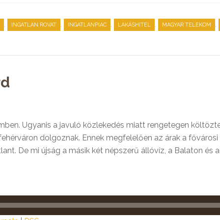
,
,
,
,
,
INGATLAN ROVAT
INGATLANPIAC
LAKÁSHITEL
MAGYAR TELEKOM
rd
mben. Ugyanis a javuló közlekedés miatt rengetegen költöztek 
sfehérváron dolgoznak. Ennek megfelelően az árak a főváros
tlant. De mi újság a másik két népszerű állóvíz, a Balaton és 