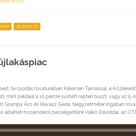
uneIn
|
RSS
,
ROVAT
VELENCEI TÓ
újlakáspiac
apest, te csodás rovatunkban Kelemen Tamással, a Közleked
t, mint például a 10 percre sűrített reptéri buszt, vagy az 5-
rált Grumpy Ács és Ravasz Gede. Négyzetméter ingatlan rova
nő albérleti hozamokról beszélgettünk Valkó Dáviddal, az O