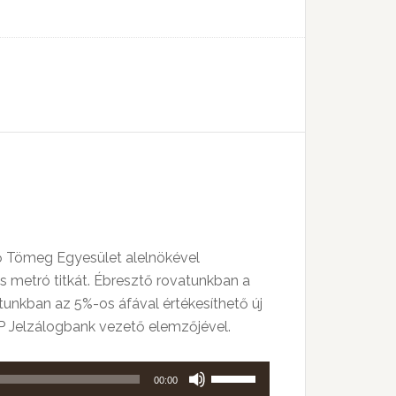
növeléséhez,
illetőleg
csökkentéséhez
a
Fel/Le
billentyűket
kell
használni.
ő Tömeg Egyesület alelnökével
ös metró titkát. Ébresztő rovatunkban a
tunkban az 5%-os áfával értékesíthető új
TP Jelzálogbank vezető elemzőjével.
A
00:00
hangerő