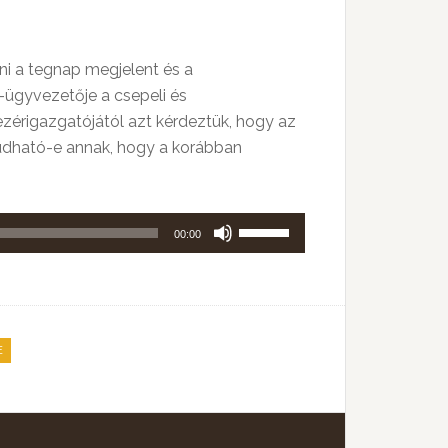
ni a tegnap megjelent és a
-ügyvezetője a csepeli és
vezérigazgatójától azt kérdeztük, hogy az
tudható-e annak, hogy a korábban
A
00:00
hangerő
növeléséhez,
illetőleg
csökkentéséhez
E
a
Fel/Le
billentyűket
kell