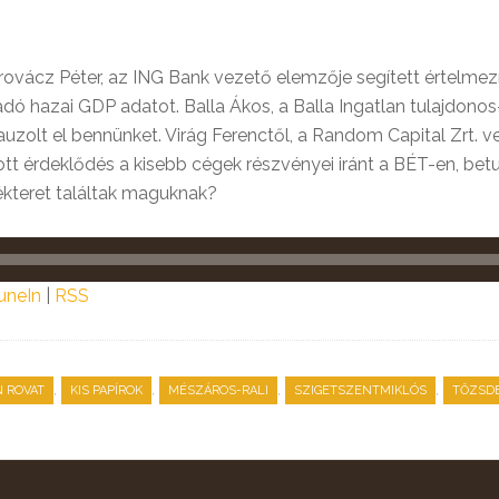
rovácz Péter, az ING Bank vezető elemzője segített értelmez
 hazai GDP adatot. Balla Ákos, a Balla Ingatlan tulajdonos
auzolt el bennünket. Virág Ferenctől, a Random Capital Zrt. 
tt érdeklődés a kisebb cégek részvényei iránt a BÉT-en, be
ékteret találtak maguknak?
uneIn
|
RSS
,
,
,
,
N ROVAT
KIS PAPÍROK
MÉSZÁROS-RALI
SZIGETSZENTMIKLÓS
TŐZSD