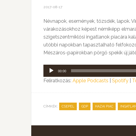
2017-08-17
Névnapok, események, tőzsdék, lapok. Vi
várakozásokhoz képest némiképp elmaradó
szigetszentmiklósi ingatlanok piacára kal
utóbbi napokban tapasztalható felfokozo
Mészáros-papírokban pörgő spekik új ját
Audió
00:00
lejátszó
Feliratkozás:
Apple Podcasts
|
Spotify
|
T
CÍMKÉK:
,
,
,
CSEPEL
GDP
HAZAI PIAC
INGATLA