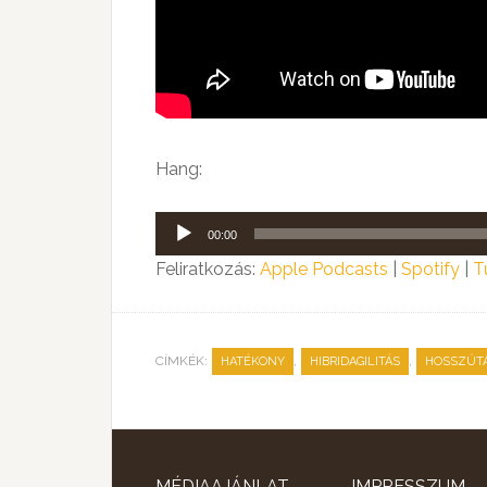
Hang:
Audió
00:00
lejátszó
Feliratkozás:
Apple Podcasts
|
Spotify
|
T
CÍMKÉK:
,
,
HATÉKONY
HIBRIDAGILITÁS
HOSSZÚT
MÉDIAAJÁNLAT
IMPRESSZUM