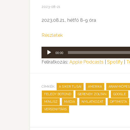
2023-08-21
2023.08.21., hétfő 8-9 óra
Részletek
Audió
00:00
lejátszó
Feliratkozás:
Apple Podcasts
|
Spotify
|
T
CÍMKÉK:
,
,
A SIKER TUSÁI
AMERIKA
ARANYKÖPÉS
,
,
,
FELEDY BOTOND
GERENDY ZOLTÁN
GOOGLE
,
,
,
MÍNUSZ
NVIDIA
NYILATKOZAT
OPTIMISTA
VERSENYTÁRS