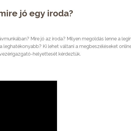
 mire jó egy iroda?
távmunkában? Mire jó az iroda? Milyen megoldás lenne a leg
a leghatékonyabb? Ki lehet váltani a megbeszéléseket online
vezérigazgató-helyettesét kérdeztük.