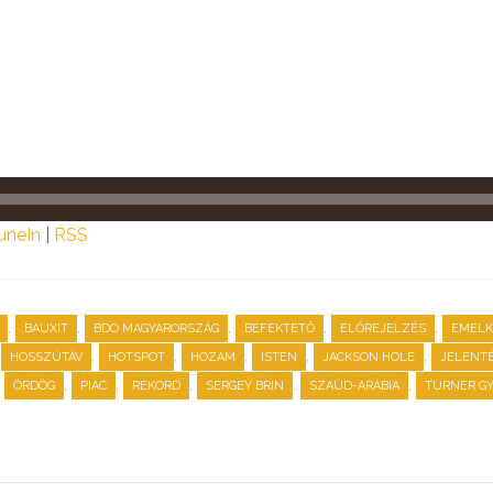
uneIn
|
RSS
,
,
,
,
,
BAUXIT
BDO MAGYARORSZÁG
BEFEKTETŐ
ELŐREJELZÉS
EMELK
,
,
,
,
,
HOSSZÚTÁV
HOTSPOT
HOZAM
ISTEN
JACKSON HOLE
JELENT
,
,
,
,
,
,
ÖRDÖG
PIAC
REKORD
SERGEY BRIN
SZAÚD-ARÁBIA
TURNER G