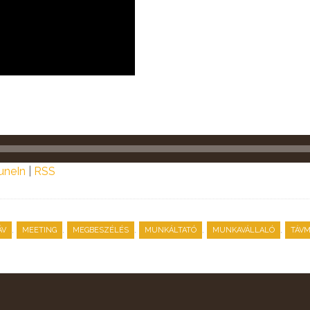
uneIn
|
RSS
,
,
,
,
,
ÁV
MEETING
MEGBESZÉLÉS
MUNKÁLTATÓ
MUNKAVÁLLALÓ
TÁV