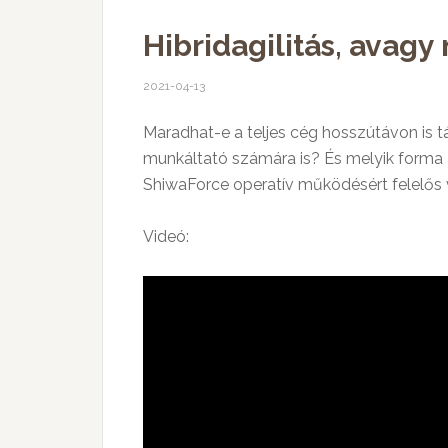
Hibridagilitás, avagy
2021-04-13
Maradhat-e a teljes cég hosszútávon is 
munkáltató számára is? És melyik forma 
ShiwaForce operatív működésért felelős 
Videó: