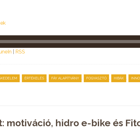
tek
uneIn
|
RSS
,
,
,
,
,
SKEDELEM
ÉRTÉKELÉS
FÁY ALAPÍTVÁNY
FOGYASZTÓ
HIBÁK
INNO
: motiváció, hidro e-bike és Fi