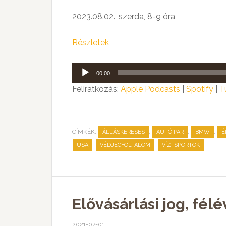
2023.08.02., szerda, 8-9 óra
Részletek
Audió
00:00
lejátszó
Feliratkozás:
Apple Podcasts
|
Spotify
|
T
CÍMKÉK:
,
,
,
ÁLLÁSKERESÉS
AUTÓIPAR
BMW
É
,
,
USA
VÉDJEGYOLTALOM
VÍZI SPORTOK
Elővásárlási jog, fél
2021-07-01