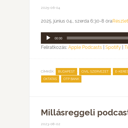
2025-06-04
2025. június 04., szerda 6:30-8 óra
Részle
Audió
00:00
lejátszó
Feliratkozás:
Apple Podcasts
|
Spotify
|
T
CÍMKÉK:
,
,
BUDAPEST
CIVIL SZERVEZET
E-KERE
,
OKTATÁS
OTP BANK
Millásreggeli podcast
2023-08-02