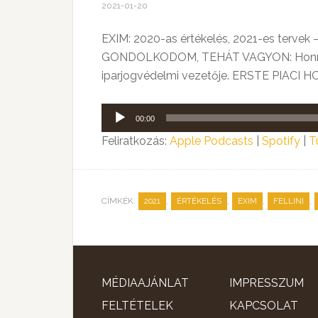
2021-01-20
EXIM: 2020-as értékelés, 2021-es tervek 
GONDOLKODOM, TEHÁT VAGYON: Honnan tu
iparjogvédelmi vezetője. ERSTE PIACI H
Audió
00:00
lejátszó
Feliratkozás:
Apple Podcasts
|
Spotify
|
T
CÍMKÉK:
,
,
,
,
2021
ÉRTÉKELÉS
EXIM
FELLINI
MÉDIAAJÁNLAT
IMPRESSZUM
FELTÉTELEK
KAPCSOLAT