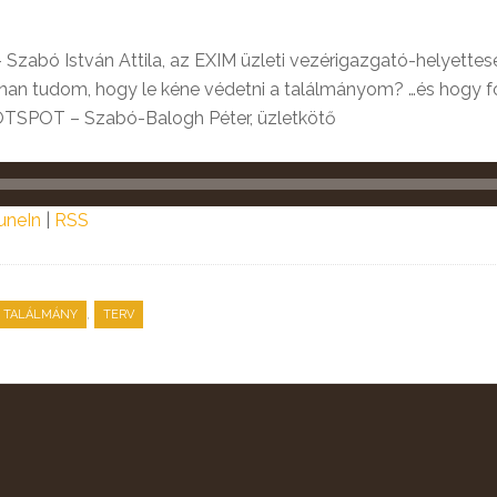
– Szabó István Attila, az EXIM üzleti vezérigazgató-helyette
dom, hogy le kéne védetni a találmányom? …és hogy fogj
OTSPOT – Szabó-Balogh Péter, üzletkötő
uneIn
|
RSS
,
TALÁLMÁNY
TERV