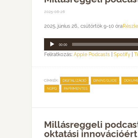
2025-06-26
2025. június 26., csütörtök 9-10 óra
Részle
Audió
00:00
lejátszó
Feliratkozás:
Apple Podcasts
|
Spotify
|
T
CÍMKÉK:
,
,
DIGITALIZÁCIÓ
DINING GUIDE
DOKUM
,
NOPQ
PAPÍRMENTES
Millásreggeli podcast
oktatási innovációért