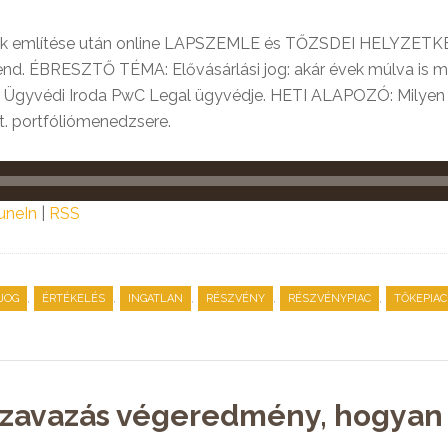
ulók említése után online LAPSZEMLE és TŐZSDEI HELYZE
trend. ÉBRESZTŐ TÉMA: Elővásárlási jog: akár évek múlva is
rsai Ügyvédi Iroda PwC Legal ügyvédje. HETI ALAPOZÓ: Milyen 
t. portfóliómenedzsere.
uneIn
|
RSS
,
,
,
,
,
JOG
ÉRTÉKELÉS
INGATLAN
RÉSZVÉNY
RÉSZVÉNYPIAC
TŐKEPIAC
szavazás végeredmény, hogyan