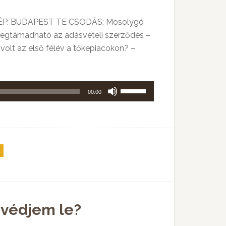
TKÉP. BUDAPEST TE CSODÁS: Mosolygó
 megtámadható az adásvételi szerződés –
volt az első félév a tőkepiacokon? –
A
00:00
hangerő
növeléséhez,
illetőleg
csökkentéséhez
a
Fel/Le
billentyűket
kell
 védjem le?
használni.