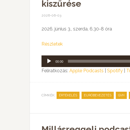
kiszűrése
2026-06-03
2026. június 3., szerda, 6.30-8 óra
Részletek
Audió
00:00
lejátszó
Feliratkozás:
Apple Podcasts
|
Spotify
|
T
CÍMKÉK:
,
,
,
ÉRTÉKELÉS
EURÓBEVEZETÉS
GVH
Millásreggeli podcas