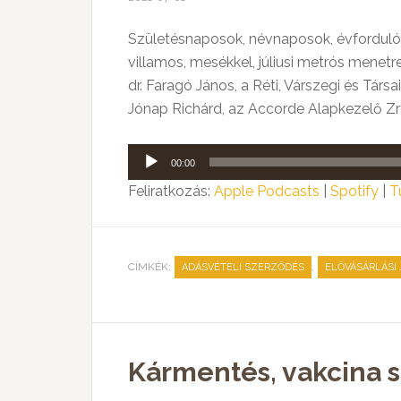
Születésnaposok, névnaposok, évford
villamos, mesékkel, júliusi metrós mene
dr. Faragó János, a Réti, Várszegi és Tá
Jónap Richárd, az Accorde Alapkezelő Zr
Audió
00:00
lejátszó
Feliratkozás:
Apple Podcasts
|
Spotify
|
T
CÍMKÉK:
,
ADÁSVÉTELI SZERZŐDÉS
ELŐVÁSÁRLÁSI 
Kármentés, vakcina 