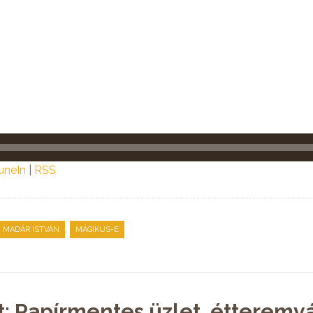
uneIn
|
RSS
,
MADÁR ISTVÁN
MÁGIKUS-E
t: Papírmentes üzlet, étteremv