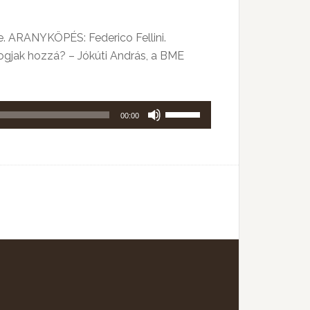
se. ARANYKÖPÉS: Federico Fellini.
ak hozzá? – Jókúti András, a BME
A
00:00
hangerő
növeléséhez,
illetőleg
csökkentéséhez
a
Fel/Le
billentyűket
kell
használni.