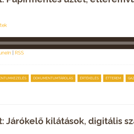
tek
uneIn
|
RSS
,
,
,
,
ENTUMKEZELÉS
DOKUMENTUMTÁROLÁS
ÉRTÉKELÉS
ÉTTEREM
GA
: Járókelő kilátások, digitális s