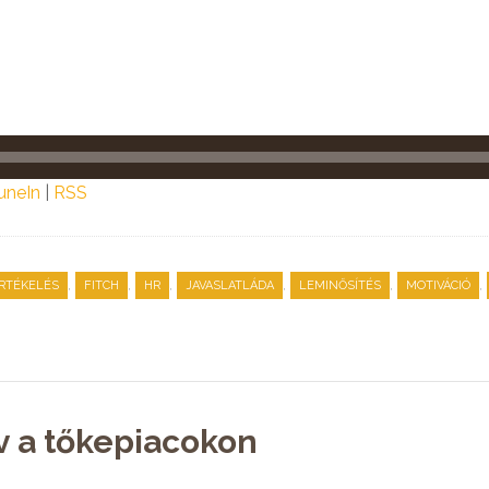
uneIn
|
RSS
,
,
,
,
,
,
RTÉKELÉS
FITCH
HR
JAVASLATLÁDA
LEMINŐSÍTÉS
MOTIVÁCIÓ
év a tőkepiacokon