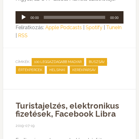
Audió
00:00
00:00
lejátszó
Feliratkozás:
Apple Podcasts
|
Spotify
|
TuneIn
|
RSS
CÍMKÉK:
,
,
100 LEGGAZDAGABB MAGYAR
BUSZSÁV
,
,
ÉRTÉKPERCEK
HELSINKI
KERÉKPÁRSÁV
Turistajelzés, elektronikus
fizetések, Facebook Libra
2019-07-19