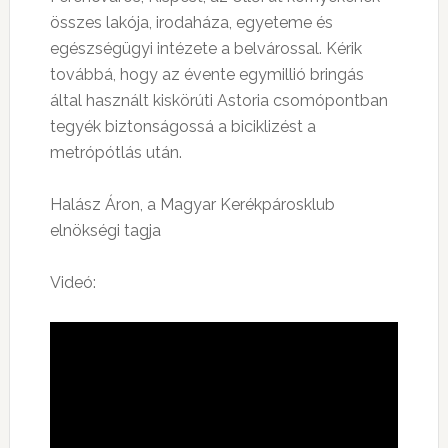
összes lakója, irodaháza, egyeteme és
egészségügyi intézete a belvárossal. Kérik
továbbá, hogy az évente egymillió bringás
által használt kiskörúti Astoria csomópontban
tegyék biztonságossá a biciklizést a
metrópótlás után.
Halász Áron, a Magyar Kerékpárosklub
elnökségi tagja
Videó: