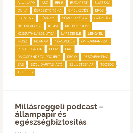
,
,
,
,
,
ALULJÁRÓ
ÁSZ
BÉKE
BUDAPEST
BUSZSÁV
,
,
,
,
DUNA
ÉBRESZTŐ TÉMA
EMELKEDÉS
ERŐS
,
,
,
,
ESEMÉNY
FŐVÁROS
GÉMESI GYÖRGY
GYÁMSÁG
,
,
,
HETI ALAPOZÓ
INDEX
KISTELEPÜLÉS
,
,
,
KOSSUTH LAJOS UTCA
LAPSZEMLE
LENGYEL
,
,
,
,
MÖSZ
NÉVNAP
NÖVEKEDÉS
ÖNKORMÁNYZAT
,
,
,
PÉNTEK GÁBOR
PÉNZ
PIAC
,
,
,
RÁKOSRENDEZŐ-PROJEKT
RÉGIÓ
RÉSZVÉNYPIAC
,
,
,
,
SAS
SZOLIDARITÁSI ADÓ
SZÜLETÉSNAP
TŐZSDE
TÚLÉLÉS
Millásreggeli podcast –
állampapír és
egészségbiztosítás