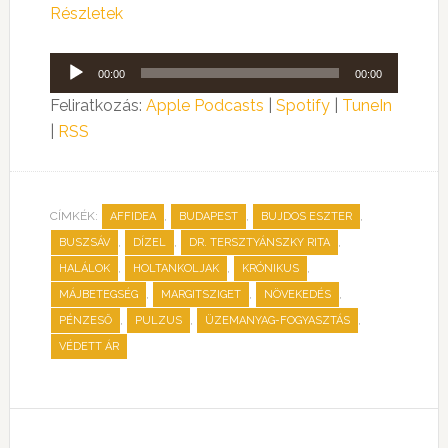
Részletek
Audió
00:00
00:00
lejátszó
Feliratkozás:
Apple Podcasts
|
Spotify
|
TuneIn
|
RSS
CÍMKÉK:
,
,
,
AFFIDEA
BUDAPEST
BUJDOS ESZTER
,
,
,
BUSZSÁV
DÍZEL
DR. TERSZTYÁNSZKY RITA
,
,
,
HALÁLOK
HOLTANKOLJAK
KRÓNIKUS
,
,
,
MÁJBETEGSÉG
MARGITSZIGET
NÖVEKEDÉS
,
,
,
PÉNZESŐ
PULZUS
ÜZEMANYAG-FOGYASZTÁS
VÉDETT ÁR