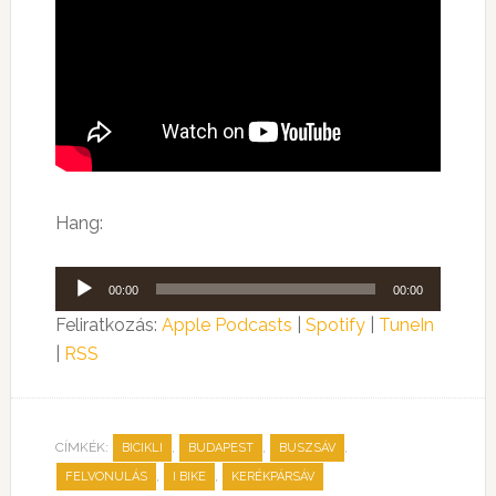
Hang:
Audió
00:00
00:00
lejátszó
Feliratkozás:
Apple Podcasts
|
Spotify
|
TuneIn
|
RSS
CÍMKÉK:
,
,
,
BICIKLI
BUDAPEST
BUSZSÁV
,
,
FELVONULÁS
I BIKE
KERÉKPÁRSÁV