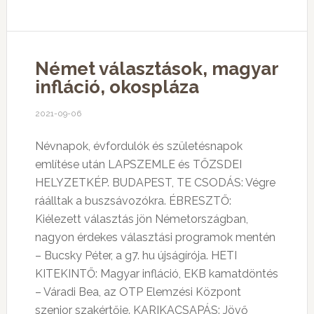
Német választások, magyar
infláció, okospláza
2021-09-06
Névnapok, évfordulók és születésnapok
említése után LAPSZEMLE és TŐZSDEI
HELYZETKÉP. BUDAPEST, TE CSODÁS: Végre
ráálltak a buszsávozókra. ÉBRESZTŐ:
Kiélezett választás jön Németországban,
nagyon érdekes választási programok mentén
– Bucsky Péter, a g7. hu újságírója. HETI
KITEKINTŐ: Magyar infláció, EKB kamatdöntés
– Váradi Bea, az OTP Elemzési Központ
szenior szakértője. KARIKACSAPÁS: Jövő