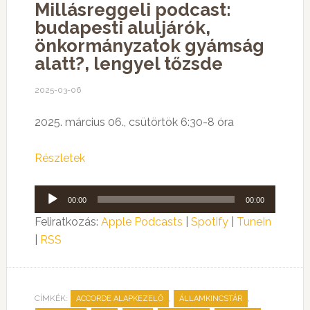
Millásreggeli podcast:
budapesti aluljárók,
önkormányzatok gyámság
alatt?, lengyel tőzsde
2025-03-06
2025. március 06., csütörtök 6:30-8 óra
Részletek
Audió
00:00
00:00
lejátszó
Feliratkozás:
Apple Podcasts
|
Spotify
|
TuneIn
|
RSS
CÍMKÉK:
,
,
ACCORDE ALAPKEZELŐ
ÁLLAMKINCSTÁR