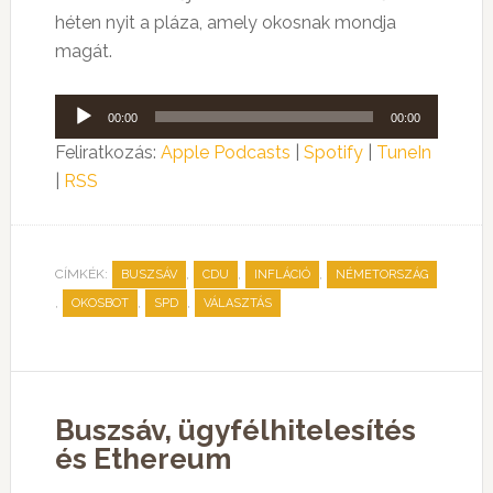
héten nyit a pláza, amely okosnak mondja
magát.
Audió
00:00
00:00
lejátszó
Feliratkozás:
Apple Podcasts
|
Spotify
|
TuneIn
|
RSS
CÍMKÉK:
,
,
,
BUSZSÁV
CDU
INFLÁCIÓ
NÉMETORSZÁG
,
,
,
OKOSBOT
SPD
VÁLASZTÁS
Buszsáv, ügyfélhitelesítés
és Ethereum