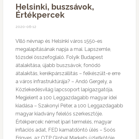
Helsinki, buszsávok,
Értékpercek
2020-06-12
Villő névnap és Helsinki város 1550-es
megalapításának napja a mai. Lapszemle,
tőzsdei összefoglaló. Folyik Budapest
átalakítása, újabb buszsávok, fonódó
átalakítás, kerékpárszállítás – felkészült-e erre
a város infrastruktúrája? – Andó Gergely, a
Közlekedésvilág lapcsoport lapigazgatója.
Megjelent a 100 Leggazdagabb magyar idei
kiadása – Szakonyi Péter, a 100 Leggazdagabb
magyar kiadvány felelős szerkesztője.
Értékpercek: német ipari termelés, magyar
inflációs adat, FED kamatdöntő ülés – Soós
Frigyes, az OTP Global Markets üzletkötője.