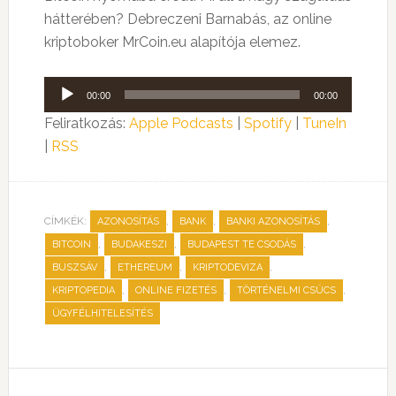
hátterében? Debreczeni Barnabás, az online
kriptoboker MrCoin.eu alapítója elemez.
Audió
00:00
00:00
lejátszó
Feliratkozás:
Apple Podcasts
|
Spotify
|
TuneIn
|
RSS
CÍMKÉK:
,
,
,
AZONOSÍTÁS
BANK
BANKI AZONOSÍTÁS
,
,
,
BITCOIN
BUDAKESZI
BUDAPEST TE CSODÁS
,
,
,
BUSZSÁV
ETHEREUM
KRIPTODEVIZA
,
,
,
KRIPTOPEDIA
ONLINE FIZETÉS
TÖRTÉNELMI CSÚCS
ÜGYFÉLHITELESÍTÉS