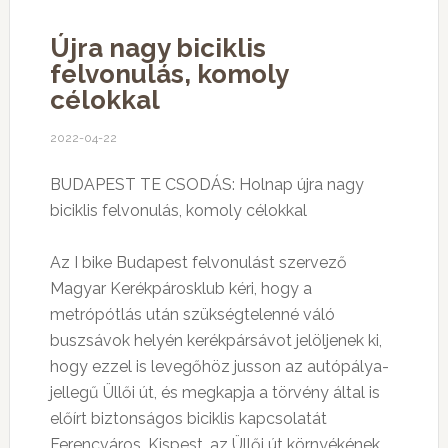
Újra nagy biciklis
felvonulás, komoly
célokkal
2022-04-22
BUDAPEST TE CSODÁS: Holnap újra nagy
biciklis felvonulás, komoly célokkal
Az I bike Budapest felvonulást szervező
Magyar Kerékpárosklub kéri, hogy a
metrópótlás után szükségtelenné váló
buszsávok helyén kerékpársávot jelöljenek ki,
hogy ezzel is levegőhöz jusson az autópálya-
jellegű Üllői út, és megkapja a törvény által is
előírt biztonságos biciklis kapcsolatát
Ferencváros, Kispest, az Üllői út környékének