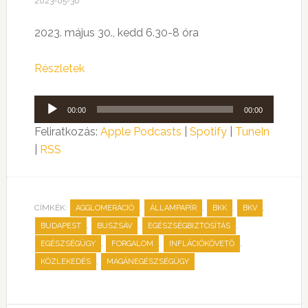
2023-05-30
2023. május 30., kedd 6.30-8 óra
Részletek
Audió
00:00
00:00
lejátszó
Feliratkozás:
Apple Podcasts
|
Spotify
|
TuneIn
|
RSS
CÍMKÉK:
,
,
,
,
AGGLOMERÁCIÓ
ÁLLAMPAPÍR
BKK
BKV
,
,
,
BUDAPEST
BUSZSÁV
EGÉSZSÉGBIZTOSÍTÁS
,
,
,
EGÉSZSÉGÜGY
FORGALOM
INFLÁCIÓKÖVETŐ
,
KÖZLEKEDÉS
MAGÁNEGÉSZSÉGÜGY