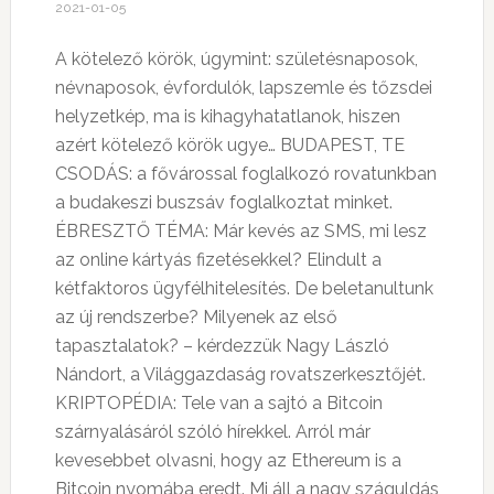
2021-01-05
A kötelező körök, úgymint: születésnaposok,
névnaposok, évfordulók, lapszemle és tőzsdei
helyzetkép, ma is kihagyhatatlanok, hiszen
azért kötelező körök ugye… BUDAPEST, TE
CSODÁS: a fővárossal foglalkozó rovatunkban
a budakeszi buszsáv foglalkoztat minket.
ÉBRESZTŐ TÉMA: Már kevés az SMS, mi lesz
az online kártyás fizetésekkel? Elindult a
kétfaktoros ügyfélhitelesítés. De beletanultunk
az új rendszerbe? Milyenek az első
tapasztalatok? – kérdezzük Nagy László
Nándort, a Világgazdaság rovatszerkesztőjét.
KRIPTOPÉDIA: Tele van a sajtó a Bitcoin
szárnyalásáról szóló hírekkel. Arról már
kevesebbet olvasni, hogy az Ethereum is a
Bitcoin nyomába eredt. Mi áll a nagy száguldás