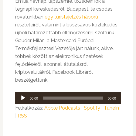
Emília névnap, lapszemle, tőzsdeinfók a
tegnapi kereskedésről. Budapest, te csodás
rovatunkban
egy turistajelzés háború
részleteiről, valamint a buszsávos közlekedés
újbóli határozottabb ellenőrzéséről szóltunk.
Gauder Milán, a Mastercard Európai
Termékfejlesztési Vezetője járt nálunk, akivel
többek között az elektronikus fizetések
fejlődéséről, azonnali átutalásról,
kriptovalutákról, Facebook Libráról
beszélgettünk.
Audió
00:00
00:00
lejátszó
Feliratkozás:
Apple Podcasts
|
Spotify
|
TuneIn
|
RSS