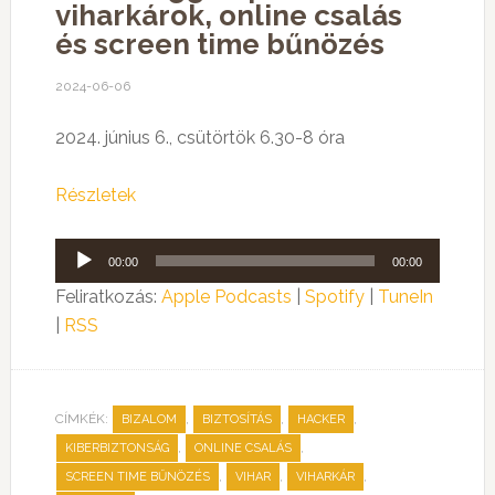
viharkárok, online csalás
és screen time bűnözés
2024-06-06
2024. június 6., csütörtök 6.30-8 óra
Részletek
Audió
00:00
00:00
lejátszó
Feliratkozás:
Apple Podcasts
|
Spotify
|
TuneIn
|
RSS
CÍMKÉK:
,
,
,
BIZALOM
BIZTOSÍTÁS
HACKER
,
,
KIBERBIZTONSÁG
ONLINE CSALÁS
,
,
,
SCREEN TIME BŰNÖZÉS
VIHAR
VIHARKÁR