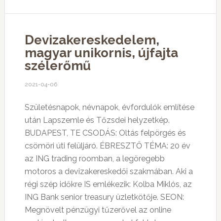
Devizakereskedelem,
magyar unikornis, újfajta
szélerőmű
2021-04-06
Születésnapok, névnapok, évfordulók említése
után Lapszemle és Tőzsdei helyzetkép.
BUDAPEST, TE CSODÁS: Oltás felpörgés és
csömöri úti felüljáró. ÉBRESZTŐ TÉMA: 20 év
az ING trading roomban, a legöregebb
motoros a devizakereskedői szakmában. Aki a
régi szép időkre IS emlékezik: Kolba Miklós, az
ING Bank senior treasury üzletkötője. SEON:
Megnövelt pénzügyi tűzerővel az online