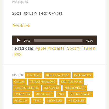
2024-04-09
2024. április 9., kedd 8-9 óra
Részletek
Audió
00:00
00:00
lejátszó
Feliratkozás:
Apple Podcasts
|
Spotify
|
TuneIn
|
RSS
CÍMKÉK:
,
,
,
ÁTUTALÁS
BANKI CSALÁSOK
BANKKÁRTYA
,
,
,
CSALÁS
CSALÁSMEGELŐZŐ
DIGITÁLIS IKREK
,
,
,
E-KERESKEDELEM
INNOVÁCIÓ
KIBERBŰNÖZÉS
,
,
,
,
LOGISZTIKA
MEGELŐZÉS
MNB
ONLINE CSALÁS
,
,
,
PÉNZÜGY
TEMU
VÉDEKEZÉS
VISSZAÉLÉS