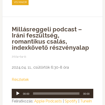
VIS MAIOR
Millásreggeli podcast –
Iráni feszültség,
romantikus csalás,
indexkövető részvényalap
2024-04-11
2024.04. 11., csütörtök 6:30-8 óra
Részletek
Audió
00:00
00:00
lejátszó
Feliratkozás:
Apple Podcasts
|
Spotify
|
TuneIn