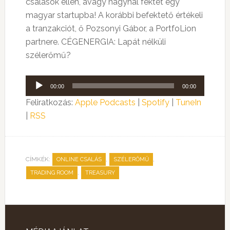
csalások ellen, avagy nagyhal fektet egy
magyar startupba! A korábbi befektető értékeli
a tranzakciót, ő Pozsonyi Gábor, a PortfoLion
partnere. CÉGENERGIA: Lapát nélküli
szélerőmű?
Audió
00:00
00:00
lejátszó
Feliratkozás:
Apple Podcasts
|
Spotify
|
TuneIn
|
RSS
CÍMKÉK:
,
,
ONLINE CSALÁS
SZÉLERŐMŰ
,
TRADING ROOM
TREASURY