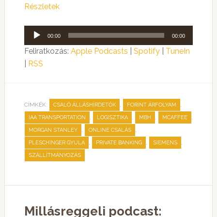
Részletek
Audió
00:00
00:00
lejátszó
Feliratkozás:
Apple Podcasts
|
Spotify
|
TuneIn
|
RSS
CÍMKÉK:
,
,
CSALÓ ÁLLÁSHÍRDETŐK
FORINT ÁRFOLYAM
,
,
,
,
IAA TRANSPORTATION
LOGISZTIKA
MBH
MCAFFEE
,
,
MORGAN STANLEY
ONLINE CSALÁS
,
,
,
PLESCHINGER GYULA
PRIVATE BANKING
SIEMENS
SZÁLLÍTMÁNYOZÁS
Millásreggeli podcast: