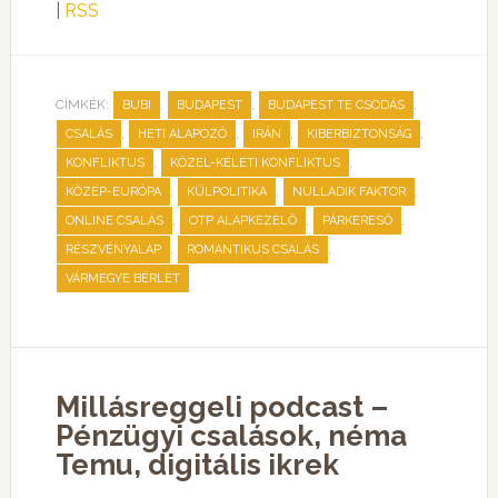
|
RSS
CÍMKÉK:
,
,
,
BUBI
BUDAPEST
BUDAPEST TE CSODÁS
,
,
,
,
CSALÁS
HETI ALAPOZÓ
IRÁN
KIBERBIZTONSÁG
,
,
KONFLIKTUS
KÖZEL-KELETI KONFLIKTUS
,
,
,
KÖZÉP-EURÓPA
KÜLPOLITIKA
NULLADIK FAKTOR
,
,
,
ONLINE CSALÁS
OTP ALAPKEZELŐ
PÁRKERESŐ
,
,
RÉSZVÉNYALAP
ROMANTIKUS CSALÁS
VÁRMEGYE BÉRLET
Millásreggeli podcast –
Pénzügyi csalások, néma
Temu, digitális ikrek