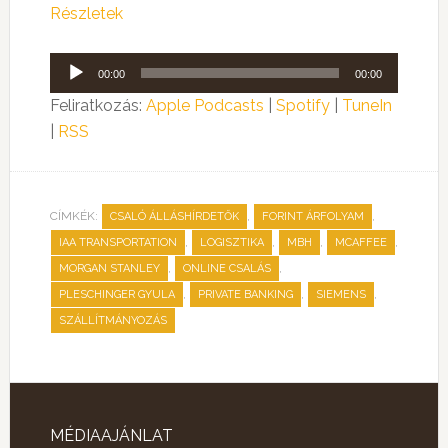
Részletek
Audió
00:00
00:00
lejátszó
Feliratkozás:
Apple Podcasts
|
Spotify
|
TuneIn
|
RSS
CÍMKÉK:
,
,
CSALÓ ÁLLÁSHÍRDETŐK
FORINT ÁRFOLYAM
,
,
,
,
IAA TRANSPORTATION
LOGISZTIKA
MBH
MCAFFEE
,
,
MORGAN STANLEY
ONLINE CSALÁS
,
,
,
PLESCHINGER GYULA
PRIVATE BANKING
SIEMENS
SZÁLLÍTMÁNYOZÁS
MÉDIAAJÁNLAT