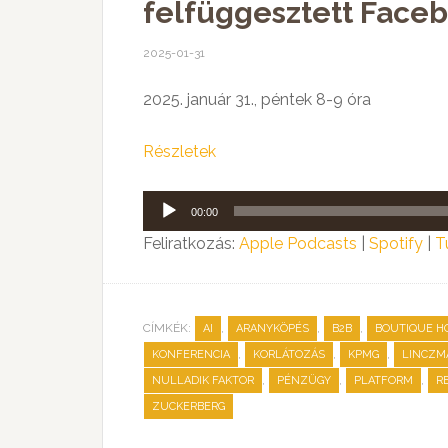
felfüggesztett Faceb
2025-01-31
2025. január 31., péntek 8-9 óra
Részletek
Audió
00:00
lejátszó
Feliratkozás:
Apple Podcasts
|
Spotify
|
T
CÍMKÉK:
,
,
,
AI
ARANYKÖPÉS
B2B
BOUTIQUE H
,
,
,
KONFERENCIA
KORLÁTOZÁS
KPMG
LINCZM
,
,
,
NULLADIK FAKTOR
PÉNZÜGY
PLATFORM
R
ZUCKERBERG