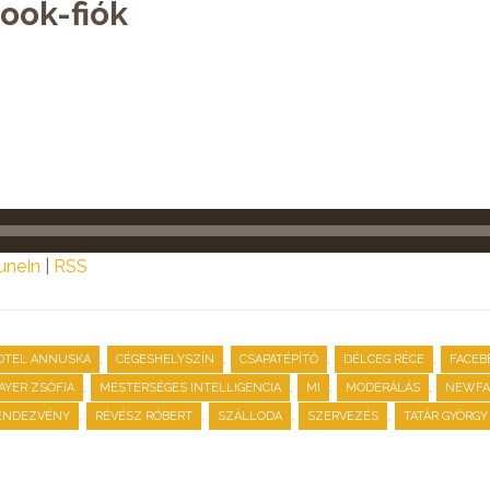
ook-fiók
uneIn
|
RSS
,
,
,
,
OTEL ANNUSKA
CÉGESHELYSZÍN
CSAPATÉPÍTŐ
DÉLCEG RÉCE
FACEB
,
,
,
,
AYER ZSÓFIA
MESTERSÉGES INTELLIGENCIA
MI
MODERÁLÁS
NEWFA
,
,
,
,
ENDEZVÉNY
RÉVÉSZ RÓBERT
SZÁLLODA
SZERVEZÉS
TATÁR GYÖRGY