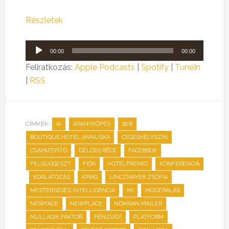
Részletek
Audió
00:00
00:00
lejátszó
Feliratkozás:
Apple Podcasts
|
Spotify
|
TuneIn
|
RSS
CÍMKÉK:
,
,
,
AI
ARANYKÖPÉS
B2B
,
,
BOUTIQUE HOTEL ANNUSKA
CÉGESHELYSZÍN
,
,
,
CSAPATÉPÍTŐ
DÉLCEG RÉCE
FACEBBOK
,
,
,
FELGÜGGESZT
FIÓK
HOTELPREMIO
KONFERENCIA
,
,
,
,
KORLÁTOZÁS
KPMG
LINCZMAYER ZSÓFIA
,
,
,
MESTERSÉGES INTELLIGENCIA
MI
MODERÁLÁS
,
,
,
NEWFACE
NEWPLACE
NOMRAN MAILER
,
,
,
NULLADIK FAKTOR
PÉNZÜGY
PLATFORM