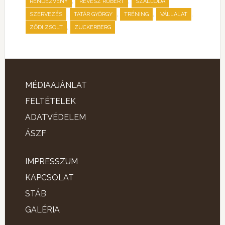
,
,
,
RENDEZVÉNY
RÉVÉSZ RÓBERT
SZÁLLODA
,
,
,
,
SZERVEZÉS
TATÁR GYÖRGY
TRÉNING
VÁLLALAT
,
ZŐDI ZSOLT
ZUCKERBERG
MÉDIAAJÁNLAT
FELTÉTELEK
ADATVÉDELEM
ÁSZF
IMPRESSZUM
KAPCSOLAT
STÁB
GALÉRIA