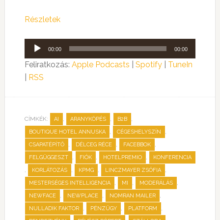
Részletek
Audió
00:00
00:00
lejátszó
Feliratkozás:
Apple Podcasts
|
Spotify
|
TuneIn
|
RSS
CÍMKÉK:
,
,
,
AI
ARANYKÖPÉS
B2B
,
,
BOUTIQUE HOTEL ANNUSKA
CÉGESHELYSZÍN
,
,
,
CSAPATÉPÍTŐ
DÉLCEG RÉCE
FACEBBOK
,
,
,
FELGÜGGESZT
FIÓK
HOTELPREMIO
KONFERENCIA
,
,
,
,
KORLÁTOZÁS
KPMG
LINCZMAYER ZSÓFIA
,
,
,
MESTERSÉGES INTELLIGENCIA
MI
MODERÁLÁS
,
,
,
NEWFACE
NEWPLACE
NOMRAN MAILER
,
,
,
NULLADIK FAKTOR
PÉNZÜGY
PLATFORM