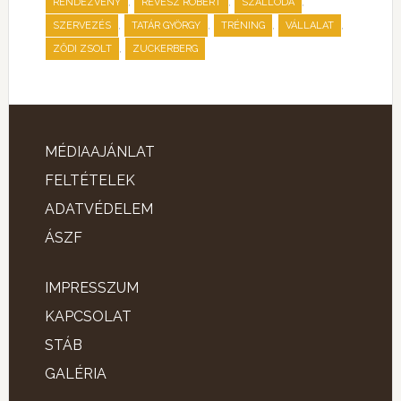
,
,
,
RENDEZVÉNY
RÉVÉSZ RÓBERT
SZÁLLODA
,
,
,
,
SZERVEZÉS
TATÁR GYÖRGY
TRÉNING
VÁLLALAT
,
ZŐDI ZSOLT
ZUCKERBERG
MÉDIAAJÁNLAT
FELTÉTELEK
ADATVÉDELEM
ÁSZF
IMPRESSZUM
KAPCSOLAT
STÁB
GALÉRIA