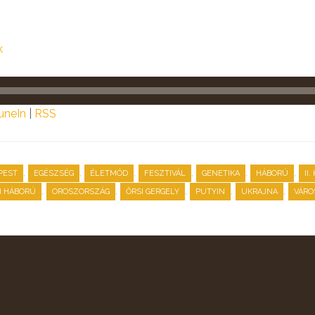
k
uneIn
|
RSS
,
,
,
,
,
,
PEST
EGÉSZSÉG
ÉLETMÓD
FESZTIVÁL
GENETIKA
HÁBORÚ
II
,
,
,
,
,
N HÁBORÚ
OROSZORSZÁG
ŐRSI GERGELY
PUTYIN
UKRAJNA
VÁRO