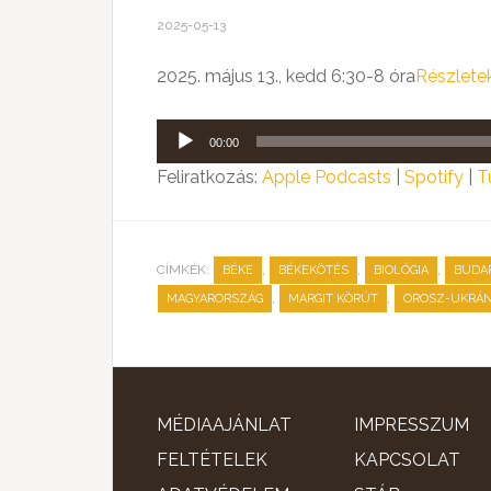
2025-05-13
2025. május 13., kedd 6:30-8 óra
Részlete
Audió
00:00
lejátszó
Feliratkozás:
Apple Podcasts
|
Spotify
|
T
CÍMKÉK:
,
,
,
BÉKE
BÉKEKÖTÉS
BIOLÓGIA
BUDA
,
,
MAGYARORSZÁG
MARGIT KÖRÚT
OROSZ-UKRÁ
MÉDIAAJÁNLAT
IMPRESSZUM
FELTÉTELEK
KAPCSOLAT