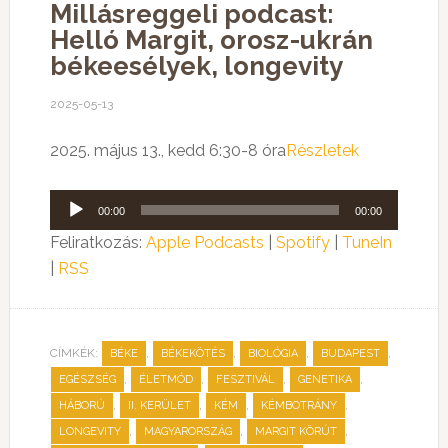
Millásreggeli podcast:
Helló Margit, orosz-ukrán
békeesélyek, longevity
2025-05-13
2025. május 13., kedd 6:30-8 óra
Részletek
Audió
00:00
00:00
lejátszó
Feliratkozás:
Apple Podcasts
|
Spotify
|
TuneIn
|
RSS
CÍMKÉK:
,
,
,
,
BÉKE
BÉKEKÖTÉS
BIOLÓGIA
BUDAPEST
,
,
,
,
EGÉSZSÉG
ÉLETMÓD
FESZTIVÁL
GENETIKA
,
,
,
,
HÁBORÚ
II. KERÜLET
KÉM
KÉMBOTRÁNY
,
,
,
LONGEVITY
MAGYARORSZÁG
MARGIT KÖRÚT