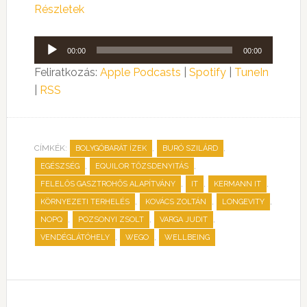
Részletek
Audió
00:00
00:00
lejátszó
Feliratkozás:
Apple Podcasts
|
Spotify
|
TuneIn
|
RSS
CÍMKÉK:
,
,
BOLYGÓBARÁT ÍZEK
BURÓ SZILÁRD
,
,
EGÉSZSÉG
EQUILOR TŐZSDENYITÁS
,
,
,
FELELŐS GASZTROHŐS ALAPÍTVÁNY
IT
KERMANN IT
,
,
,
KÖRNYEZETI TERHELÉS
KOVÁCS ZOLTÁN
LONGEVITY
,
,
,
NOPQ
POZSONYI ZSOLT
VARGA JUDIT
,
,
VENDÉGLÁTÓHELY
WEGO
WELLBEING