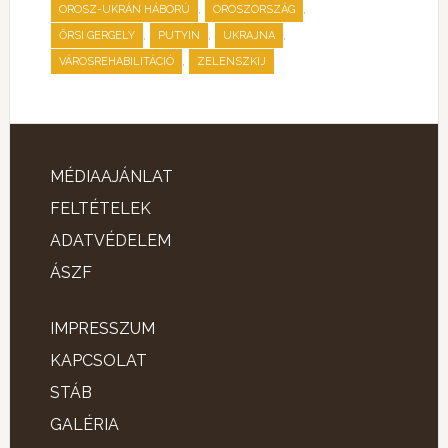
,
,
OROSZ-UKRÁN HÁBORÚ
OROSZORSZÁG
,
,
,
ŐRSI GERGELY
PUTYIN
UKRAJNA
,
VÁROSREHABILITÁCIÓ
ZELENSZKIJ
MÉDIAAJÁNLAT
FELTÉTELEK
ADATVÉDELEM
ÁSZF
IMPRESSZUM
KAPCSOLAT
STÁB
GALÉRIA