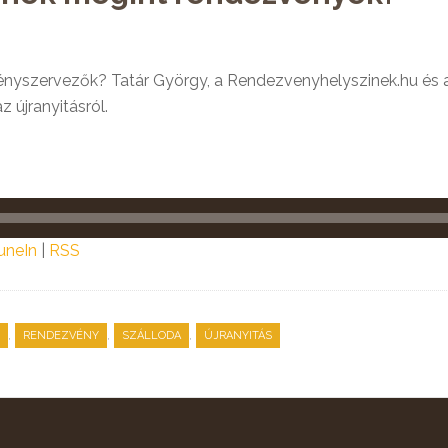
vényszervezők? Tatár György, a Rendezvenyhelyszinek.hu és a
 újranyitásról.
uneIn
|
RSS
,
,
,
RENDEZVÉNY
SZÁLLODA
ÚJRANYITÁS