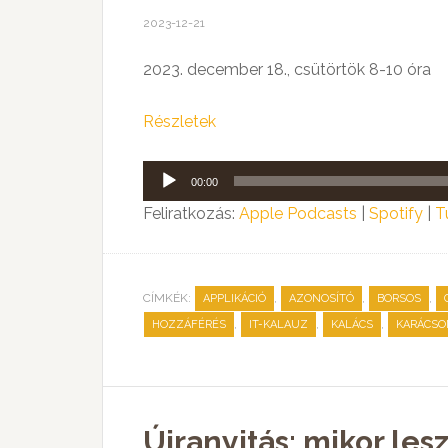
2023-12-21
2023. december 18., csütörtök 8-10 óra
Részletek
Audió
00:00
lejátszó
Feliratkozás:
Apple Podcasts
|
Spotify
|
T
CÍMKÉK:
,
,
,
APPLIKÁCIÓ
AZONOSÍTÓ
BORSOS
,
,
,
HOZZÁFÉRÉS
IT-KALAUZ
KALÁCS
KARÁCSO
Újranyitás: mikor l