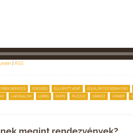
uneIn
|
RSS
,
,
,
,
CYBER SERVICES
ÉDESSÉG
ELLOPOTT ADAT
EQUILOR TŐZSDENYITÁS
,
,
,
,
,
,
,
NY
LAKODALOM
LOPÁS
NOPQ
PUZZLE
SÁRKÖZ
ÜNNEP
esznek megint rendezvények?