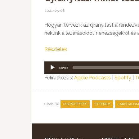
2021-05-08
Hogyan tervezik az újranyitást a rendez
nekünk a lezárásokról, nehézségekről és az
Részletek
Audió
00:00
lejátszó
Feliratkozás:
Apple Podcasts
|
Spotify
|
T
CÍMKÉK:
,
,
CSAPATÉPÍTÉS
ÉTTEREM
LAKODALOM