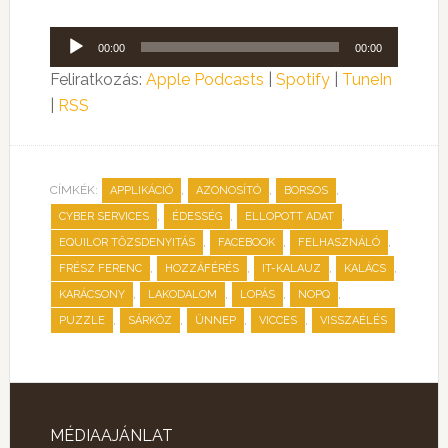
Audió
00:00
00:00
lejátszó
Feliratkozás:
Apple Podcasts
|
Spotify
|
TuneIn
|
RSS
CÍMKÉK:
,
,
,
APPLIKÁCIÓ
AZONOSÍTÓ
BORSOS
,
,
,
CYBER SERVICES
ÉDESSÉG
ELLOPOTT ADAT
,
,
,
EQUILOR TŐZSDENYITÁS
FACEBOOK
FELHASZNÁLÓ
,
,
,
,
FRÉSZ FERENC
HOZZÁFÉRÉS
IT-KALAUZ
KALÁCS
,
,
,
,
KARÁCSONY
LAKODALOM
LOPÁS
NOPQ
,
,
,
,
PUZZLE
SÁRKÖZ
ÜNNEP
VICCES
VISSZAÉLÉS
MÉDIAAJÁNLAT