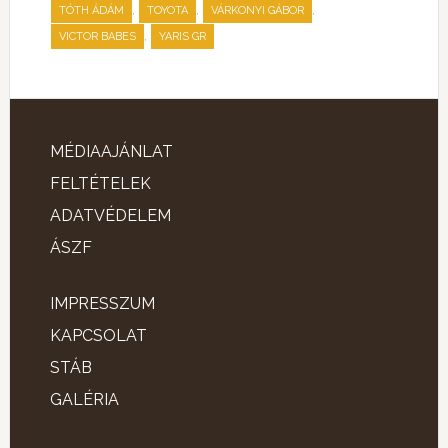
,
,
,
TÓTH ÁDÁM
TOYOTA
VÁRKONYI GÁBOR
,
VICTOR BABES
YARIS GR
MÉDIAAJÁNLAT
FELTÉTELEK
ADATVÉDELEM
ÁSZF
IMPRESSZUM
KAPCSOLAT
STÁB
GALÉRIA