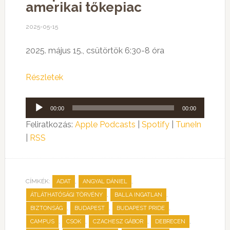
amerikai tőkepiac
2025-05-15
2025. május 15., csütörtök 6:30-8 óra
Részletek
Audió
00:00
00:00
lejátszó
Feliratkozás:
Apple Podcasts
|
Spotify
|
TuneIn
|
RSS
CÍMKÉK:
,
,
ADAT
ANGYAL DÁNIEL
,
,
ÁTLÁTHATÓSÁGI TÖRVÉNY
BALLA INGATLAN
,
,
,
BIZTONSÁG
BUDAPEST
BUDAPEST PRIDE
,
,
,
,
CAMPUS
CSOK
CZACHESZ GÁBOR
DEBRECEN