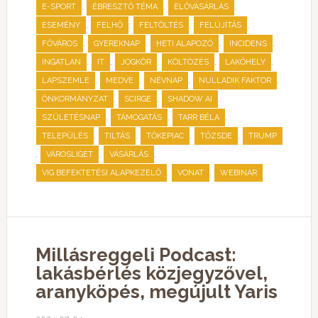
,
,
,
E-SPORT
ÉBRESZTŐ TÉMA
ELŐVÁSÁRLÁS
,
,
,
,
ESEMÉNY
FELHŐ
FELTÖLTÉS
FELÚJÍTÁS
,
,
,
,
FŐVÁROS
GYEREKNAP
HETI ALAPOZÓ
INCIDENS
,
,
,
,
,
INGATLAN
IT
JOGKÖR
KÖLTÖZÉS
LAKÓHELY
,
,
,
,
LAPSZEMLE
MEDVE
NÉVNAP
NULLADIK FAKTOR
,
,
,
ÖNKORMÁNYZAT
SCIRGE
SHADOW AI
,
,
,
SZÜLETÉSNAP
TÁMOGATÁS
TARR BÉLA
,
,
,
,
TELEPÜLÉS
TILTÁS
TŐKEPIAC
TŐZSDE
TRUMP
,
,
,
VÁROSLIGET
VÁSÁRLÁS
,
,
VIG BEFEKTETÉSI ALAPKEZELŐ
VONAT
WEBINAR
Millásreggeli Podcast:
lakásbérlés közjegyzővel,
aranyköpés, megújult Yaris