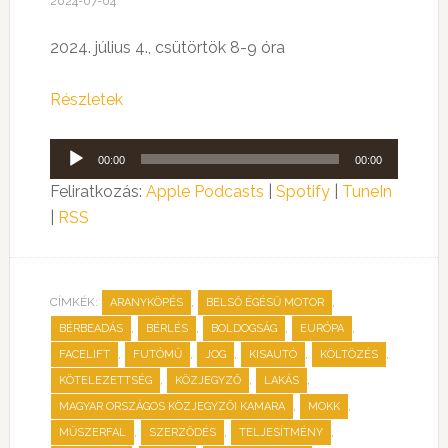
2024-07-04
2024. július 4., csütörtök 8-9 óra
Részletek
Audió
00:00
00:00
lejátszó
Feliratkozás:
Apple Podcasts
|
Spotify
|
TuneIn
|
RSS
CÍMKÉK:
,
,
ARANYKÖPÉS
BELSŐ ÉGÉSŰ MOTOR
,
,
,
,
BÉRBEADÁS
BÉRLÉS
BOLDOGSÁG
EURÓPA
,
,
,
,
,
FACELIFT
FUTÓMŰ
JOG
KISAUTÓ
KÖLTÖZÉS
,
,
,
KÖTELEZETTSÉG
KÖZJEGYZŐ
LAKÁS
,
,
MAGYAR ORSZÁGOS KÖZJEGYZŐI KAMARA
MOKK
,
,
,
MŰSZERFAL
SZERZŐDÉS
TELJESÍTMÉNY