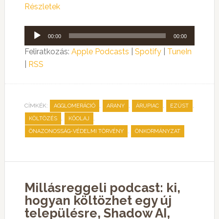
Részletek
Audió
00:00
00:00
lejátszó
Feliratkozás:
Apple Podcasts
|
Spotify
|
TuneIn
|
RSS
CÍMKÉK:
,
,
,
,
AGGLOMERÁCIÓ
ARANY
ÁRUPIAC
EZÜST
,
,
KÖLTÖZÉS
KŐOLAJ
,
ÖNAZONOSSÁG-VÉDELMI TÖRVÉNY
ÖNKORMÁNYZAT
Millásreggeli podcast: ki,
hogyan költözhet egy új
településre, Shadow AI,