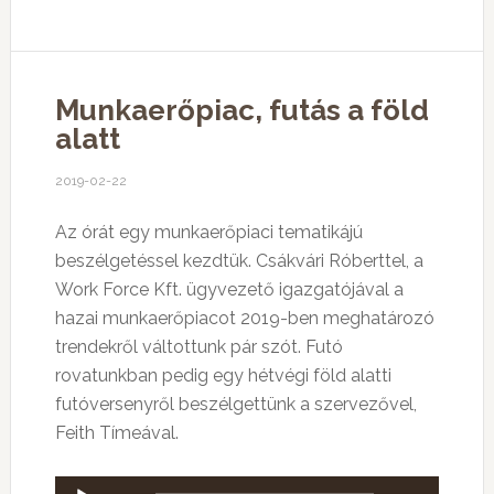
Munkaerőpiac, futás a föld
alatt
2019-02-22
Az órát egy munkaerőpiaci tematikájú
beszélgetéssel kezdtük. Csákvári Róberttel, a
Work Force Kft. ügyvezető igazgatójával a
hazai munkaerőpiacot 2019-ben meghatározó
trendekről váltottunk pár szót. Futó
rovatunkban pedig egy hétvégi föld alatti
futóversenyről beszélgettünk a szervezővel,
Feith Tímeával.
Audió