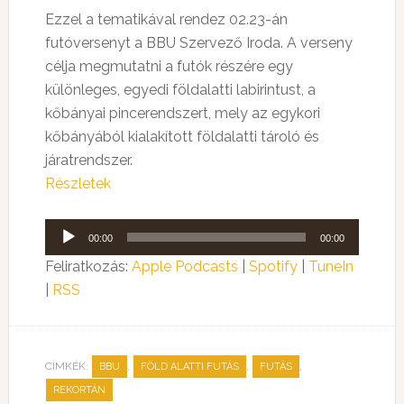
Ezzel a tematikával rendez 02.23-án
futóversenyt a BBU Szervező Iroda. A verseny
célja megmutatni a futók részére egy
különleges, egyedi földalatti labirintust, a
kőbányai pincerendszert, mely az egykori
kőbányából kialakított földalatti tároló és
járatrendszer.
Részletek
Audió
00:00
00:00
lejátszó
Feliratkozás:
Apple Podcasts
|
Spotify
|
TuneIn
|
RSS
CÍMKÉK:
,
,
,
BBU
FÖLD ALATTI FUTÁS
FUTÁS
REKORTÁN