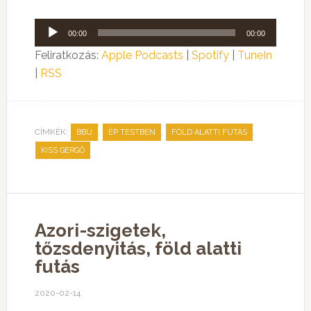
Audió
00:00
00:00
lejátszó
Feliratkozás:
Apple Podcasts
|
Spotify
|
TuneIn
|
RSS
CÍMKÉK:
,
,
,
BBU
ÉP TESTBEN
FÖLD ALATTI FUTÁS
KISS GERGŐ
Azori-szigetek,
tőzsdenyitás, föld alatti
futás
2020-02-14