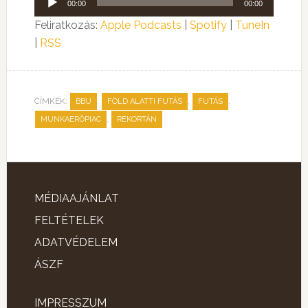
00:00
00:00
lejátszó
Feliratkozás:
Apple Podcasts
|
Spotify
|
TuneIn
|
RSS
CÍMKÉK:
,
,
,
BBU
FÖLD ALATTI FUTÁS
FUTÁS
,
MUNKAERŐPIAC
REKORTÁN
MÉDIAAJÁNLAT
FELTÉTELEK
ADATVÉDELEM
ÁSZF
IMPRESSZUM