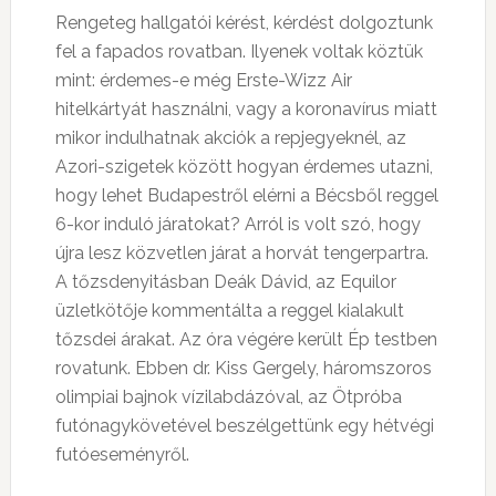
Rengeteg hallgatói kérést, kérdést dolgoztunk
fel a fapados rovatban. Ilyenek voltak köztük
mint: érdemes-e még Erste-Wizz Air
hitelkártyát használni, vagy a koronavírus miatt
mikor indulhatnak akciók a repjegyeknél, az
Azori-szigetek között hogyan érdemes utazni,
hogy lehet Budapestről elérni a Bécsből reggel
6-kor induló járatokat? Arról is volt szó, hogy
újra lesz közvetlen járat a horvát tengerpartra.
A tőzsdenyitásban Deák Dávid, az Equilor
üzletkötője kommentálta a reggel kialakult
tőzsdei árakat. Az óra végére került Ép testben
rovatunk. Ebben dr. Kiss Gergely, háromszoros
olimpiai bajnok vízilabdázóval, az Ötpróba
futónagykövetével beszélgettünk egy hétvégi
futóeseményről.