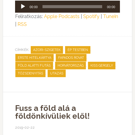
Audió
00:00
00:00
lejátszó
Feliratkozás:
Apple Podcasts
|
Spotify
|
TuneIn
|
RSS
CÍMKÉK:
,
,
AZORI-SZIGETEK
ÉP TESTBEN
,
,
ERSTE HITELKÁRTYA
FAPADOS ROVAT
,
,
,
FÖLD ALATTI FUTÁS
HORVÁTORSZÁG
KISS GERGELY
,
TŐZSDENYITÁS
UTAZÁS
Fuss a föld alá a
földönkívüliek elől!
2019-02-22