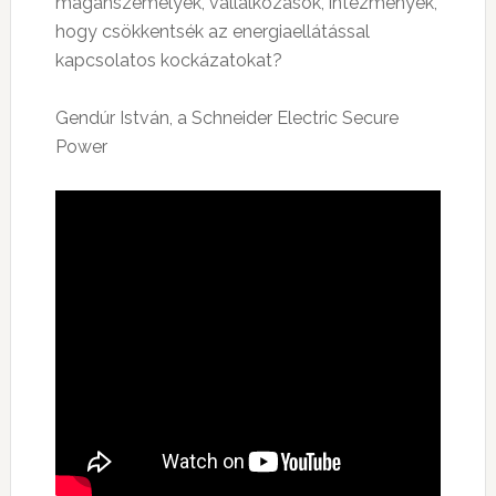
magánszemélyek, vállalkozások, intézmények,
hogy csökkentsék az energiaellátással
kapcsolatos kockázatokat?
Gendúr István, a Schneider Electric Secure
Power