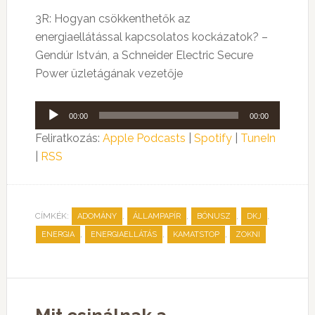
3R: Hogyan csökkenthetők az
energiaellátással kapcsolatos kockázatok? –
Gendúr István, a Schneider Electric Secure
Power üzletágának vezetője
Audió
00:00
00:00
lejátszó
Feliratkozás:
Apple Podcasts
|
Spotify
|
TuneIn
|
RSS
CÍMKÉK:
,
,
,
,
ADOMÁNY
ÁLLAMPAPÍR
BÓNUSZ
DKJ
,
,
,
ENERGIA
ENERGIAELLÁTÁS
KAMATSTOP
ZOKNI