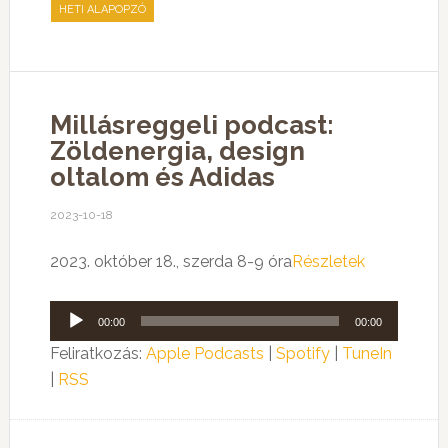
HETI ALAPOPZÓ
Millásreggeli podcast:
Zöldenergia, design
oltalom és Adidas
2023-10-18
2023. október 18., szerda 8-9 óra
Részletek
Audió
00:00
00:00
lejátszó
Feliratkozás:
Apple Podcasts
|
Spotify
|
TuneIn
|
RSS