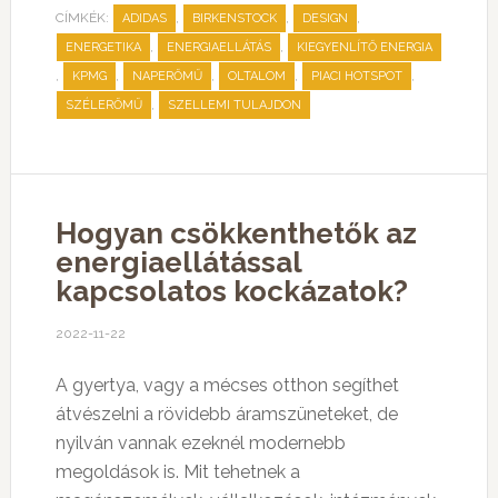
CÍMKÉK:
,
,
,
ADIDAS
BIRKENSTOCK
DESIGN
,
,
ENERGETIKA
ENERGIAELLÁTÁS
KIEGYENLÍTŐ ENERGIA
,
,
,
,
,
KPMG
NAPERŐMŰ
OLTALOM
PIACI HOTSPOT
,
SZÉLERŐMŰ
SZELLEMI TULAJDON
Hogyan csökkenthetők az
energiaellátással
kapcsolatos kockázatok?
2022-11-22
A gyertya, vagy a mécses otthon segíthet
átvészelni a rövidebb áramszüneteket, de
nyilván vannak ezeknél modernebb
megoldások is. Mit tehetnek a