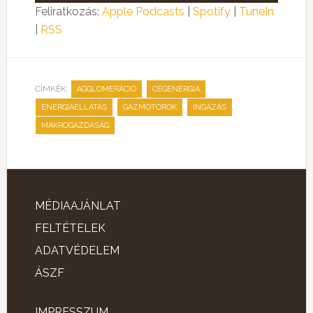
lejátszó
Feliratkozás:
Apple Podcasts
|
Spotify
|
TuneIn
|
RSS
CÍMKÉK:
,
,
AGGLOMERÁCIÓ
CÉGENERGIA
,
,
,
ENERGIAELLÁTÁS
GÁZMOTOROK
INGÁZÁS
MAKROGAZDASÁG
MÉDIAAJÁNLAT
FELTÉTELEK
ADATVÉDELEM
ÁSZF
IMPRESSZUM