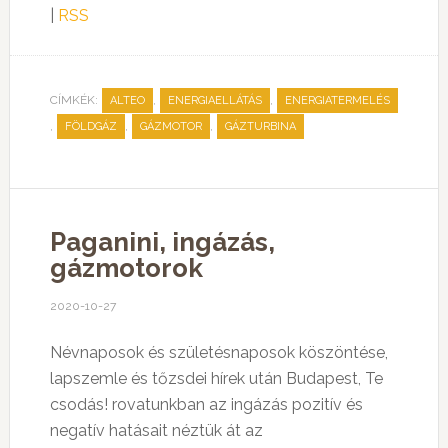
|
RSS
CÍMKÉK:
,
,
ALTEO
ENERGIAELLÁTÁS
ENERGIATERMELÉS
,
,
,
FÖLDGÁZ
GÁZMOTOR
GÁZTURBINA
Paganini, ingázás,
gázmotorok
2020-10-27
Névnaposok és születésnaposok köszöntése,
lapszemle és tőzsdei hírek után Budapest, Te
csodás! rovatunkban az ingázás pozitív és
negatív hatásait néztük át az