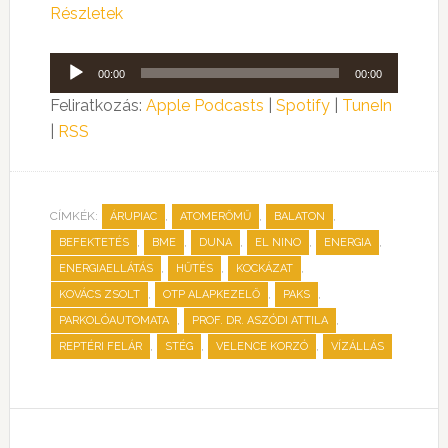
Részletek
Audió
00:00
00:00
lejátszó
Feliratkozás:
Apple Podcasts
|
Spotify
|
TuneIn
|
RSS
CÍMKÉK:
,
,
,
ÁRUPIAC
ATOMERŐMŰ
BALATON
,
,
,
,
,
BEFEKTETÉS
BME
DUNA
EL NINO
ENERGIA
,
,
,
ENERGIAELLÁTÁS
HŰTÉS
KOCKÁZAT
,
,
,
KOVÁCS ZSOLT
OTP ALAPKEZELŐ
PAKS
,
,
PARKOLÓAUTOMATA
PROF. DR. ASZÓDI ATTILA
,
,
,
REPTÉRI FELÁR
STÉG
VELENCE KORZÓ
VÍZÁLLÁS