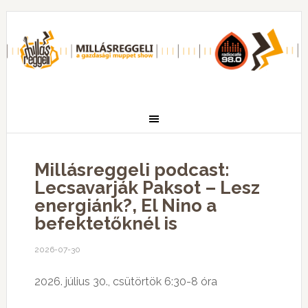
Millásreggeli podcast:
Lecsavarják Paksot – Lesz
energiánk?, El Nino a
befektetőknél is
2026-07-30
2026. július 30., csütörtök 6:30-8 óra