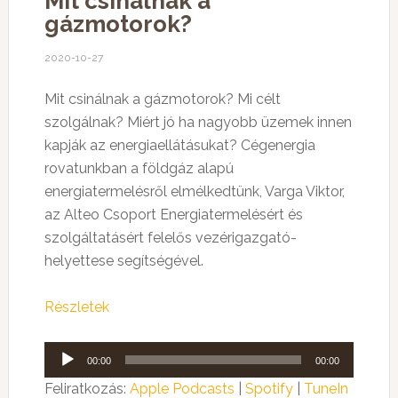
Mit csinálnak a
gázmotorok?
2020-10-27
Mit csinálnak a gázmotorok? Mi célt
szolgálnak? Miért jó ha nagyobb üzemek innen
kapják az energiaellátásukat? Cégenergia
rovatunkban a földgáz alapú
energiatermelésről elmélkedtünk, Varga Viktor,
az Alteo Csoport Energiatermelésért és
szolgáltatásért felelős vezérigazgató-
helyettese segítségével.
Részletek
Audió
00:00
00:00
lejátszó
Feliratkozás:
Apple Podcasts
|
Spotify
|
TuneIn