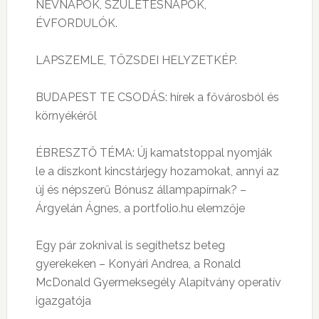
NÉVNAPOK, SZÜLETÉSNAPOK,
ÉVFORDULÓK.
LAPSZEMLE, TŐZSDEI HELYZETKÉP.
BUDAPEST TE CSODÁS: hírek a fővárosból és
környékéről
ÉBRESZTŐ TÉMA: Új kamatstoppal nyomják
le a diszkont kincstárjegy hozamokat, annyi az
új és népszerű Bónusz állampapírnak? –
Árgyelán Ágnes, a portfolio.hu elemzője
Egy pár zoknival is segíthetsz beteg
gyerekeken – Konyári Andrea, a Ronald
McDonald Gyermeksegély Alapítvány operatív
igazgatója