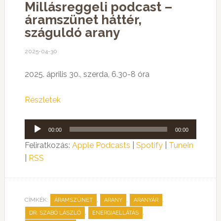
Millásreggeli podcast –
áramszünet háttér,
száguldó arany
2025-04-30
2025. április 30., szerda, 6.30-8 óra
Részletek
Audió
00:00
00:00
lejátszó
Feliratkozás:
Apple Podcasts
|
Spotify
|
TuneIn
|
RSS
CÍMKÉK:
,
,
,
ÁRAMSZÜNET
ARANY
ARANYÁR
,
,
DR. SZABÓ LÁSZLÓ
ENERGIAELLÁTÁS