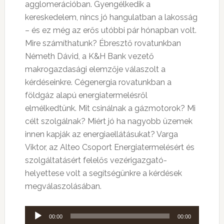
agglomerációban. Gyengélkedik a
kereskedelem, nincs jó hangulatban a lakosság
– és ez még az erős utóbbi pár hónapban volt.
Mire számíthatunk? Ébresztő rovatunkban
Németh Dávid, a K&H Bank vezető
makrogazdasági elemzője válaszolt a
kérdéseinkre. Cégenergia rovatunkban a
földgáz alapú energiatermelésről
elmélkedtünk. Mit csinálnak a gázmotorok? Mi
célt szolgálnak? Miért jó ha nagyobb üzemek
innen kapják az energiaellátásukat? Varga
Viktor, az Alteo Csoport Energiatermelésért és
szolgáltatásért felelős vezérigazgató-
helyettese volt a segítségünkre a kérdések
megválaszolásában.
Audió
00:00
00:00