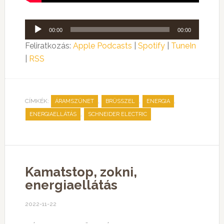
Audió
00:00
00:00
lejátszó
Feliratkozás:
Apple Podcasts
|
Spotify
|
TuneIn
|
RSS
CÍMKÉK:
,
,
,
ÁRAMSZÜNET
BRÜSSZEL
ENERGIA
,
ENERGIAELLÁTÁS
SCHNEIDER ELECTRIC
Kamatstop, zokni,
energiaellátás
2022-11-22