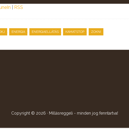
uneIn
|
RSS
,
,
,
,
DKJ
ENERGIA
ENERGIAELLÁTÁS
KAMATSTOP
ZOKNI
Copyright © 2026 · Millásreggeli - minden jog fenntartva!