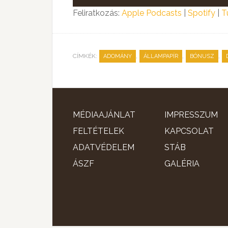
lejátszó
Feliratkozás:
Apple Podcasts
|
Spotify
|
T
CÍMKÉK:
,
,
,
ADOMÁNY
ÁLLAMPAPÍR
BÓNUSZ
MÉDIAAJÁNLAT
IMPRESSZUM
FELTÉTELEK
KAPCSOLAT
ADATVÉDELEM
STÁB
ÁSZF
GALÉRIA