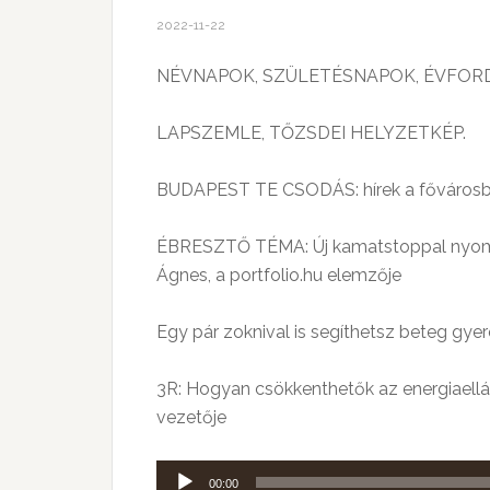
2022-11-22
NÉVNAPOK, SZÜLETÉSNAPOK, ÉVFOR
LAPSZEMLE, TŐZSDEI HELYZETKÉP.
BUDAPEST TE CSODÁS: hírek a fővárosbó
ÉBRESZTŐ TÉMA: Új kamatstoppal nyomják
Ágnes, a portfolio.hu elemzője
Egy pár zoknival is segíthetsz beteg gy
3R: Hogyan csökkenthetők az energiaellá
vezetője
Audió
00:00