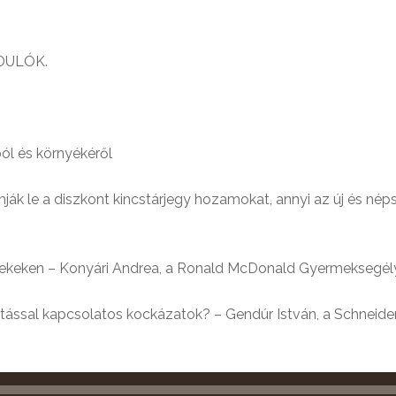
DULÓK.
l és környékéről
 le a diszkont kincstárjegy hozamokat, annyi az új és nép
erekeken – Konyári Andrea, a Ronald McDonald Gyermeksegély
tással kapcsolatos kockázatok? – Gendúr István, a Schneide