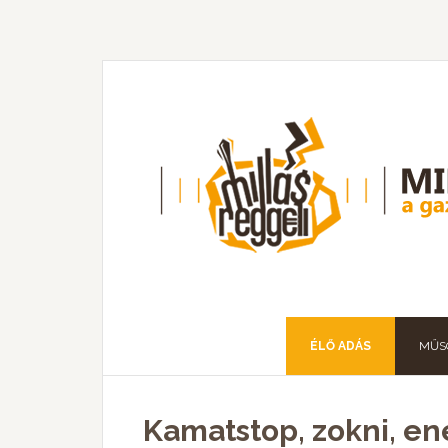
ÉLŐ ADÁS
MŰS
Kamatstop, zokni, en