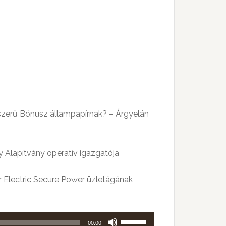
szerű Bónusz állampapírnak? – Árgyelán
 Alapítvány operatív igazgatója
r Electric Secure Power üzletágának
A
00:00