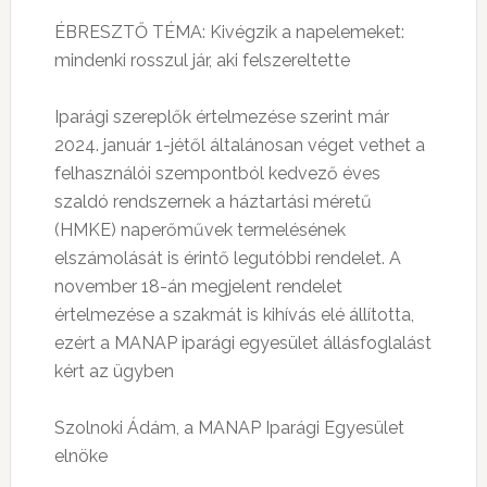
ÉBRESZTŐ TÉMA: Kivégzik a napelemeket:
mindenki rosszul jár, aki felszereltette
Iparági szereplők értelmezése szerint már
2024. január 1-jétől általánosan véget vethet a
felhasználói szempontból kedvező éves
szaldó rendszernek a háztartási méretű
(HMKE) naperőművek termelésének
elszámolását is érintő legutóbbi rendelet. A
november 18-án megjelent rendelet
értelmezése a szakmát is kihívás elé állította,
ezért a MANAP iparági egyesület állásfoglalást
kért az ügyben
Szolnoki Ádám, a MANAP Iparági Egyesület
elnöke