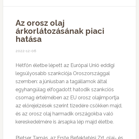
Az orosz olaj
árkorlátozásának piaci
hatása
2022-12-06
Hétfőn életbe lépett az Európai Unió eddigi
legsúlyosabb szankciója Oroszországgal
szemben: a júniusban a tagállamok által
egyhangúlag elfogadott hatodik szankciós
csomag értelmében az EU orosz olajimportja
az előrejelzések szerint tizedére csökken majd,
és az orosz olaj harmadik országokba való
kereskedelmére is ársapka lép majd életbe.
Pletser Tamás, az Erste Befektetési Zrt. olaj- és