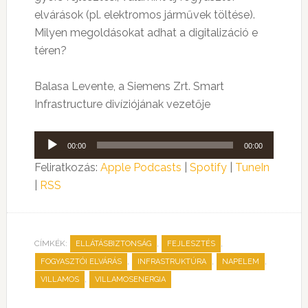
elvárások (pl. elektromos járművek töltése).
Milyen megoldásokat adhat a digitalizáció e
téren?
Balasa Levente, a Siemens Zrt. Smart
Infrastructure divíziójának vezetője
Audió
00:00
00:00
lejátszó
Feliratkozás:
Apple Podcasts
|
Spotify
|
TuneIn
|
RSS
CÍMKÉK:
,
,
ELLÁTÁSBIZTONSÁG
FEJLESZTÉS
,
,
,
FOGYASZTÓI ELVÁRÁS
INFRASTRUKTÚRA
NAPELEM
,
VILLAMOS
VILLAMOSENERGIA