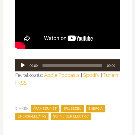
Audió
00:00
00:00
lejátszó
Feliratkozás:
Apple Podcasts
|
Spotify
|
TuneIn
|
RSS
CÍMKÉK:
,
,
,
ÁRAMSZÜNET
BRÜSSZEL
ENERGIA
,
ENERGIAELLÁTÁS
SCHNEIDER ELECTRIC