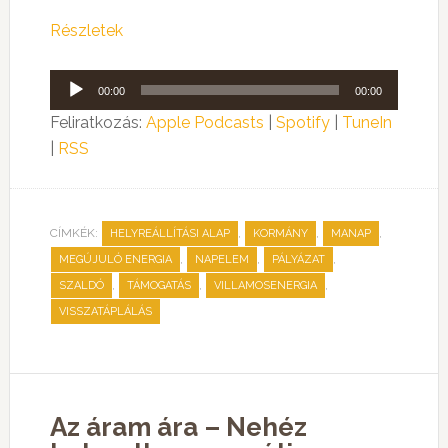
Részletek
Audió
00:00
00:00
lejátszó
Feliratkozás:
Apple Podcasts
|
Spotify
|
TuneIn
|
RSS
CÍMKÉK:
,
,
,
HELYREÁLLÍTÁSI ALAP
KORMÁNY
MANAP
,
,
,
MEGÚJULÓ ENERGIA
NAPELEM
PÁLYÁZAT
,
,
,
SZALDÓ
TÁMOGATÁS
VILLAMOSENERGIA
VISSZATÁPLÁLÁS
Az áram ára – Nehéz