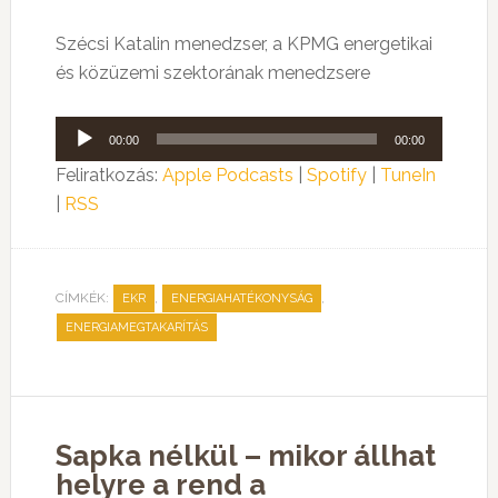
Szécsi Katalin menedzser, a KPMG energetikai
és közüzemi szektorának menedzsere
Audió
00:00
00:00
lejátszó
Feliratkozás:
Apple Podcasts
|
Spotify
|
TuneIn
|
RSS
CÍMKÉK:
,
,
EKR
ENERGIAHATÉKONYSÁG
ENERGIAMEGTAKARÍTÁS
Sapka nélkül – mikor állhat
helyre a rend a