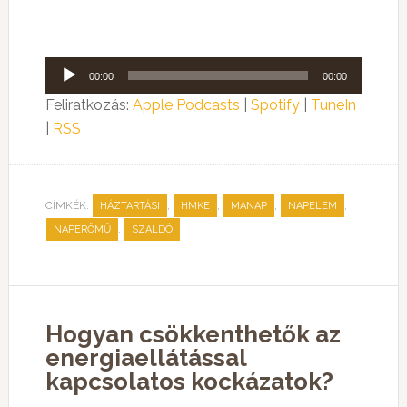
Audió
00:00
00:00
lejátszó
Feliratkozás:
Apple Podcasts
|
Spotify
|
TuneIn
|
RSS
CÍMKÉK:
,
,
,
,
HÁZTARTÁSI
HMKE
MANAP
NAPELEM
,
NAPERŐMŰ
SZALDÓ
Hogyan csökkenthetők az
energiaellátással
kapcsolatos kockázatok?