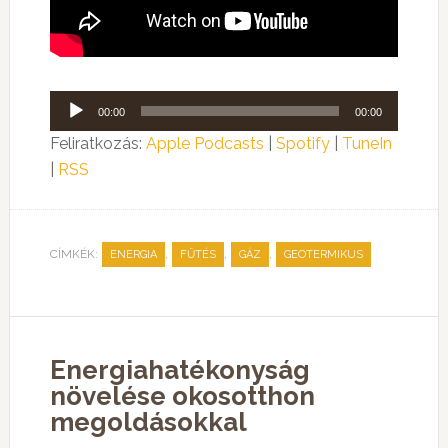
Audió
00:00
00:00
lejátszó
Feliratkozás:
Apple Podcasts
|
Spotify
|
TuneIn
|
RSS
CÍMKÉK:
,
,
,
ENERGIA
FŰTÉS
GÁZ
GEOTERMIKUS
Energiahatékonyság
növelése okosotthon
megoldásokkal