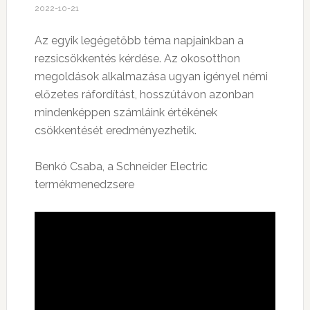
2022-10-21
Az egyik legégetőbb téma napjainkban a
rezsicsökkentés kérdése. Az okosotthon
megoldások alkalmazása ugyan igényel némi
előzetes ráfordítást, hosszútávon azonban
mindenképpen számláink értékének
csökkentését eredményezhetik.
Benkó Csaba, a Schneider Electric
termékmenedzsere