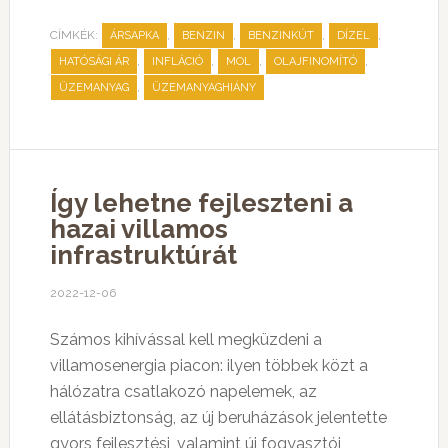
CÍMKÉK:
,
,
,
,
ÁRSAPKA
BENZIN
BENZINKÚT
DÍZEL
,
,
,
,
HATÓSÁGI ÁR
INFLÁCIÓ
MOL
OLAJFINOMÍTÓ
,
ÜZEMANYAG
ÜZEMANYAGHIÁNY
Így lehetne fejleszteni a
hazai villamos
infrastruktúrát
2022-12-06
Számos kihívással kell megküzdeni a
villamosenergia piacon: ilyen többek közt a
hálózatra csatlakozó napelemek, az
ellátásbiztonság, az új beruházások jelentette
gyors fejlesztési, valamint új fogyasztói