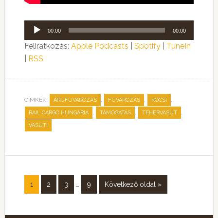
Audió
00:00
00:00
lejátszó
Feliratkozás:
Apple Podcasts
|
Spotify
|
TuneIn
|
RSS
CÍMKÉK:
,
,
,
ÁRUFUVAROZÁS
FUVAROZÁS
KOCSI
,
,
,
RAIL CARGO HUNGÁRIA
TÁMOGATÁS
TEHERVASUT
VASÚTI
1
2
3
…
9
Következő oldal »