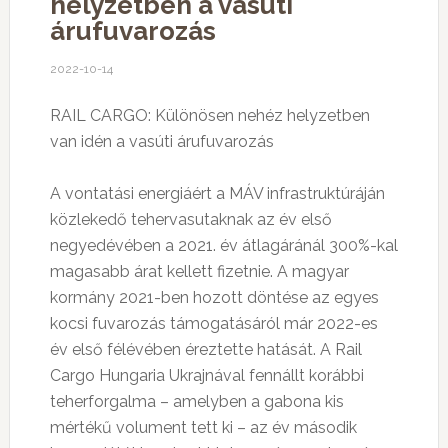
helyzetben a vasúti
árufuvarozás
2022-10-14
RAIL CARGO: Különösen nehéz helyzetben
van idén a vasúti árufuvarozás
A vontatási energiáért a MÁV infrastruktúráján
közlekedő tehervasutaknak az év első
negyedévében a 2021. év átlagáránál 300%-kal
magasabb árat kellett fizetnie. A magyar
kormány 2021-ben hozott döntése az egyes
kocsi fuvarozás támogatásáról már 2022-es
év első félévében éreztette hatását. A Rail
Cargo Hungaria Ukrajnával fennállt korábbi
teherforgalma – amelyben a gabona kis
mértékű volument tett ki – az év második