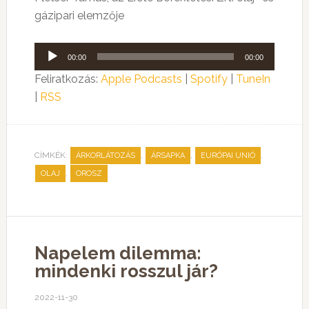
gázipari elemzője
Audió
00:00
00:00
lejátszó
Feliratkozás:
Apple Podcasts
|
Spotify
|
TuneIn
|
RSS
CÍMKÉK:
,
,
,
ÁRKORLÁTOZÁS
ÁRSAPKA
EURÓPAI UNIÓ
,
OLAJ
OROSZ
Napelem dilemma:
mindenki rosszul jár?
2022-11-30