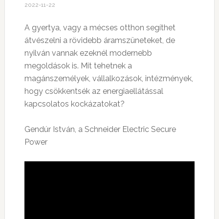
2022-11-22
A gyertya, vagy a mécses otthon segíthet
átvészelni a rövidebb áramszüneteket, de
nyilván vannak ezeknél modernebb
megoldások is. Mit tehetnek a
magánszemélyek, vállalkozások, intézmények,
hogy csökkentsék az energiaellátással
kapcsolatos kockázatokat?
Gendúr István, a Schneider Electric Secure
Power