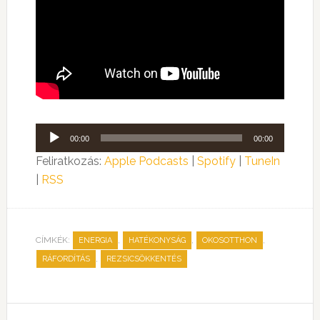
Audió
00:00
00:00
lejátszó
Feliratkozás:
Apple Podcasts
|
Spotify
|
TuneIn
|
RSS
CÍMKÉK:
,
,
,
ENERGIA
HATÉKONYSÁG
OKOSOTTHON
,
RÁFORDÍTÁS
REZSICSÖKKENTÉS