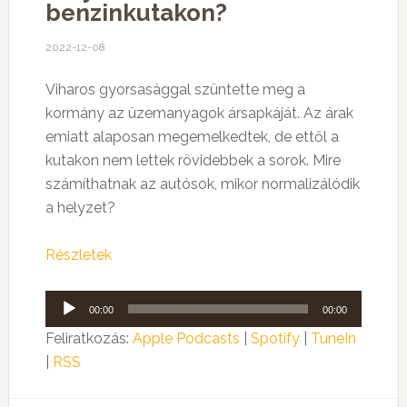
benzinkutakon?
2022-12-08
Viharos gyorsasággal szüntette meg a
kormány az üzemanyagok ársapkáját. Az árak
emiatt alaposan megemelkedtek, de ettől a
kutakon nem lettek rövidebbek a sorok. Mire
számíthatnak az autósok, mikor normalizálódik
a helyzet?
Részletek
Audió
00:00
00:00
lejátszó
Feliratkozás:
Apple Podcasts
|
Spotify
|
TuneIn
|
RSS