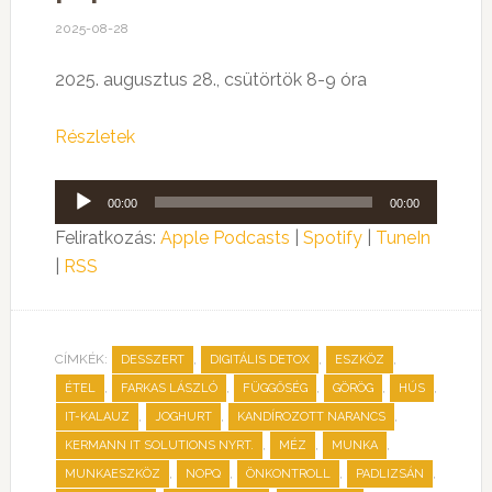
2025-08-28
2025. augusztus 28., csütörtök 8-9 óra
Részletek
Audió
00:00
00:00
lejátszó
Feliratkozás:
Apple Podcasts
|
Spotify
|
TuneIn
|
RSS
CÍMKÉK:
,
,
,
DESSZERT
DIGITÁLIS DETOX
ESZKÖZ
,
,
,
,
,
ÉTEL
FARKAS LÁSZLÓ
FÜGGŐSÉG
GÖRÖG
HÚS
,
,
,
IT-KALAUZ
JOGHURT
KANDÍROZOTT NARANCS
,
,
,
KERMANN IT SOLUTIONS NYRT.
MÉZ
MUNKA
,
,
,
,
MUNKAESZKÖZ
NOPQ
ÖNKONTROLL
PADLIZSÁN