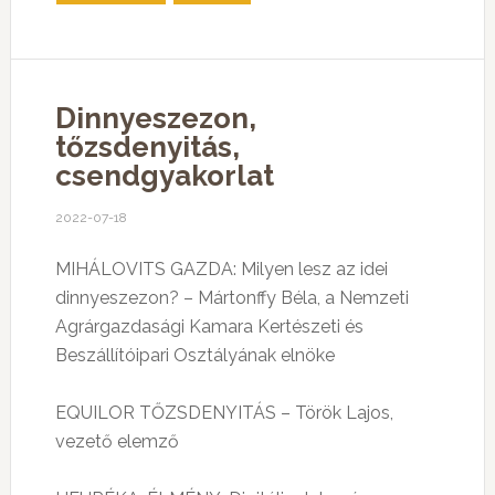
Dinnyeszezon,
tőzsdenyitás,
csendgyakorlat
2022-07-18
MIHÁLOVITS GAZDA: Milyen lesz az idei
dinnyeszezon? – Mártonffy Béla, a Nemzeti
Agrárgazdasági Kamara Kertészeti és
Beszállítóipari Osztályának elnöke
EQUILOR TŐZSDENYITÁS – Török Lajos,
vezető elemző