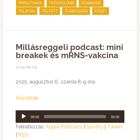
,
,
,
PAPOUTSAKIA
PSZICHOLÓGIA
SZABADIDŐ
,
,
,
TELEFON
TÖLTÖTT
TUDATOSSÁG
ÜZLET
Millásreggeli podcast: mini
breakek és mRNS-vakcina
2025-08-06
2025. augusztus 6., szerda 8-9 óra
Részletek
Audió
00:00
00:00
lejátszó
Feliratkozás:
Apple Podcasts
|
Spotify
|
TuneIn
|
RSS