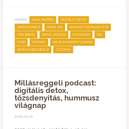
CÍMKÉK:
,
,
DEÁK ANDREA
DIGITÁLIS DETOX
,
,
,
GREENSEARCH
HOME SPA
MAGYAR TUDOMÁNY ÉVE
,
,
,
,
MINI BREAK
MRNS-VAKCINA
MUNKAIDŐ
NIÜ
,
,
,
NYÁR
PIHENÉS
SIR ALEXANDER FLEMING
,
SRAMKÓ BENDEGÚZ
TÜDŐRÁK
Millásreggeli podcast:
digitális detox,
tőzsdenyitás, hummusz
világnap
2025-05-15