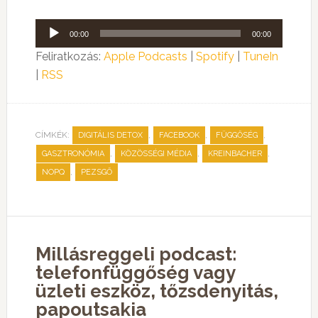
Audió
00:00
00:00
lejátszó
Feliratkozás:
Apple Podcasts
|
Spotify
|
TuneIn
|
RSS
CÍMKÉK:
,
,
,
DIGITÁLIS DETOX
FACEBOOK
FÜGGŐSÉG
,
,
,
GASZTRONÓMIA
KÖZÖSSÉGI MÉDIA
KREINBACHER
,
NOPQ
PEZSGŐ
Millásreggeli podcast:
telefonfüggőség vagy
üzleti eszköz, tőzsdenyitás,
papoutsakia