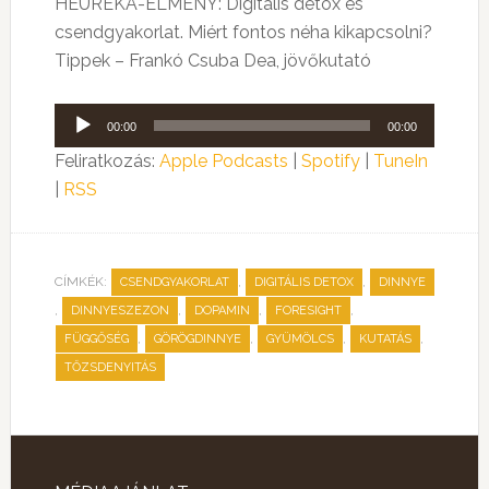
HEURÉKA-ÉLMÉNY: Digitális detox és
csendgyakorlat. Miért fontos néha kikapcsolni?
Tippek – Frankó Csuba Dea, jövőkutató
Audió
00:00
00:00
lejátszó
Feliratkozás:
Apple Podcasts
|
Spotify
|
TuneIn
|
RSS
CÍMKÉK:
,
,
CSENDGYAKORLAT
DIGITÁLIS DETOX
DINNYE
,
,
,
,
DINNYESZEZON
DOPAMIN
FORESIGHT
,
,
,
,
FÜGGŐSÉG
GÖRÖGDINNYE
GYÜMÖLCS
KUTATÁS
TŐZSDENYITÁS