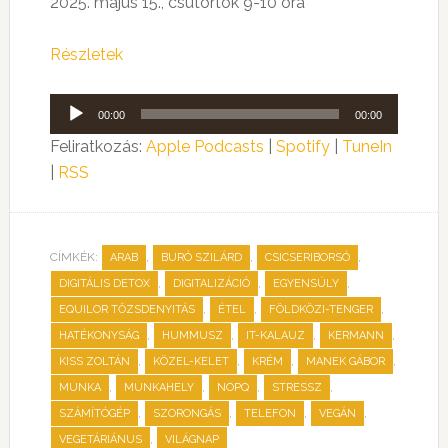
2025. május 15., csütörtök 9-10 óra
Részletek
Audió
00:00
00:00
lejátszó
Feliratkozás:
Apple Podcasts
|
Spotify
|
TuneIn
|
RSS
CÍMKÉK:
,
,
,
ARAB
BURÓ SZILÁRD
CSICSERIBORSÓ
,
,
,
DIGITÁLIS DETOX
DIGITALIZÁCIÓ
EGYENSÚLY
,
,
,
EQUILOR TŐZSDENYITÁS
ÉTEL
FÖLDKÖZI-TENGER
,
,
,
,
HATÉKONYSÁG
HUMMUSZ
IT-KALAUZ
KERMANN
,
,
,
,
KISS ZOLTÁN
KÖZEL-KELET
KRÉM
MANEK GÁBOR
,
,
,
,
MUNKA
MUNKAHELY
NOPQ
STRESSZ
,
,
,
,
SZÁMÍTÓGÉP
SZORONGÁS
TELEFON
VEGÁN
,
VEGETÁRIÁNUS
VILÁGNAP