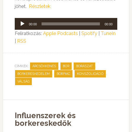
jöhet.
Részletek
Audió
00:00
00:00
lejátszó
Feliratkozás:
Apple Podcasts
|
Spotify
|
TuneIn
|
RSS
CÍMKÉK:
,
,
,
ÁRCSÖKKENÉS
BOR
BORÁSZAT
,
,
,
BORKERESKEDELEM
BORPIAC
KONSZOLIDÁCIÓ
VÁLSÁG
Influenszerek és
borkereskedők