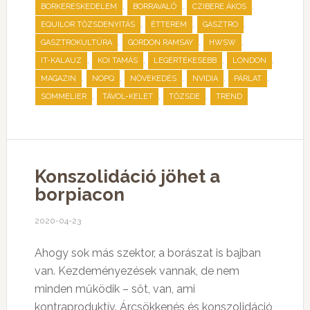
,
,
,
BORKERESKEDELEM
BORRAVALÓ
CZIBERE ÁKOS
,
,
,
EQUILOR TŐZSDENYITÁS
ÉTTEREM
GASZTRO
,
,
,
GASZTROKULTÚRA
GORDON RAMSAY
HWSW
,
,
,
,
IT-KALAUZ
KOI TAMÁS
LEGÉRTÉKESEBB
LONDON
,
,
,
,
,
MAGAZIN
NOPQ
NÖVEKEDÉS
NVIDIA
PÁRLAT
,
,
,
SOMMELIER
TÁVOL-KELET
TŐZSDE
TREND
Konszolidáció jöhet a
borpiacon
2020-04-23
Ahogy sok más szektor, a borászat is bajban
van. Kezdeményezések vannak, de nem
minden működik – sőt, van, ami
kontraproduktív. Árcsökkenés és konszolidáció