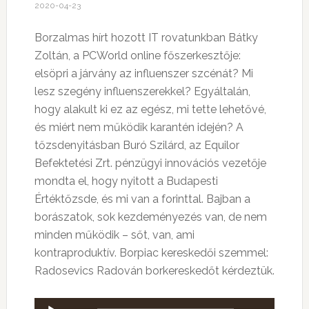
2020-04-23
Borzalmas hírt hozott IT rovatunkban Bátky
Zoltán, a PCWorld online főszerkesztője:
elsöpri a járvány az influenszer szcénát? Mi
lesz szegény influenszerekkel? Egyáltalán,
hogy alakult ki ez az egész, mi tette lehetővé,
és miért nem működik karantén idején? A
tőzsdenyitásban Buró Szilárd, az Equilor
Befektetési Zrt. pénzügyi innovációs vezetője
mondta el, hogy nyitott a Budapesti
Értéktőzsde, és mi van a forinttal. Bajban a
borászatok, sok kezdeményezés van, de nem
minden működik – sőt, van, ami
kontraproduktív. Borpiac kereskedői szemmel:
Radosevics Radován borkereskedőt kérdeztük.
Audió