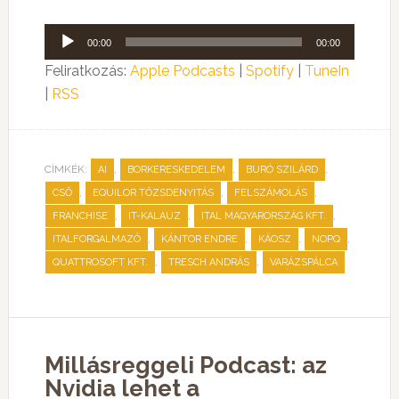
Audió
00:00
00:00
lejátszó
Feliratkozás:
Apple Podcasts
|
Spotify
|
TuneIn
|
RSS
CÍMKÉK:
,
,
,
AI
BORKERESKEDELEM
BURÓ SZILÁRD
,
,
,
CSŐ
EQUILOR TŐZSDENYITÁS
FELSZÁMOLÁS
,
,
,
FRANCHISE
IT-KALAUZ
ITAL MAGYARORSZÁG KFT.
,
,
,
,
ITALFORGALMAZÓ
KÁNTOR ENDRE
KÁOSZ
NOPQ
,
,
QUATTROSOFT KFT.
TRESCH ANDRÁS
VARÁZSPÁLCA
Millásreggeli Podcast: az
Nvidia lehet a