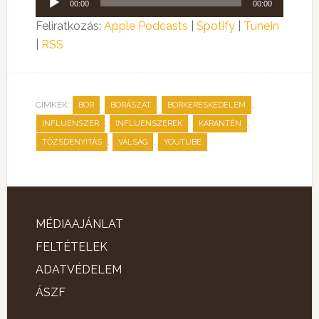
00:00
00:00
lejátszó
Feliratkozás:
Apple Podcasts
|
Spotify
|
TuneIn
|
RSS
CÍMKÉK:
,
,
,
BOR
BORÁSZAT
BORKERESKEDELEM
,
,
,
INFLUENSZER
INFLUENSZEREK
KARANTÉN
,
,
TŐZSDENYITÁS
VÁLSÁG
YOUTUBE
MÉDIAAJÁNLAT
FELTÉTELEK
ADATVÉDELEM
ÁSZF