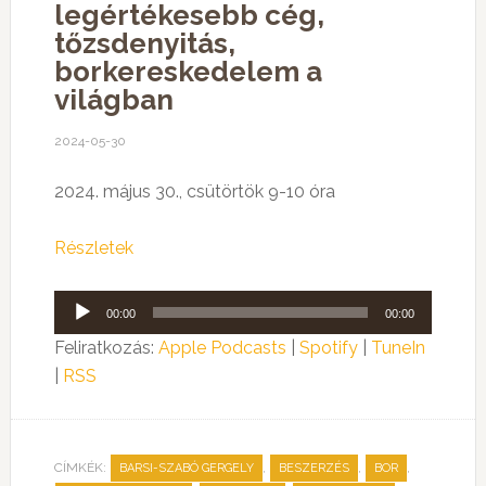
legértékesebb cég,
tőzsdenyitás,
borkereskedelem a
világban
2024-05-30
2024. május 30., csütörtök 9-10 óra
Részletek
Audió
00:00
00:00
lejátszó
Feliratkozás:
Apple Podcasts
|
Spotify
|
TuneIn
|
RSS
CÍMKÉK:
,
,
,
BARSI-SZABÓ GERGELY
BESZERZÉS
BOR