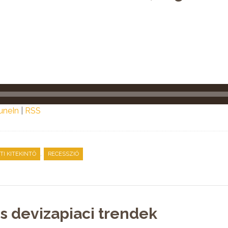
uneIn
|
RSS
,
TI KITEKINTŐ
RECESSZIÓ
s devizapiaci trendek