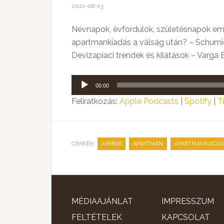
2021-08-13
Névnapok, évfordulók, születésnapok 
apartmankiadás a válság után? – Schum
Devizapiaci trendek és kilátások – Varga
Audió
00:00
lejátszó
Feliratkozás:
Apple Podcasts
|
Spotify
|
T
CÍMKÉK:
,
,
AIRBNB
APARTMAN
APARTMANKIADÁS
MÉDIAAJÁNLAT
IMPRESSZUM
FELTÉTELEK
KAPCSOLAT