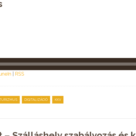
s
uneIn
|
RSS
,
,
 TURIZMUS
DIGITALIZÁCIÓ
KKV
 – Szálláshely szabályozás és k