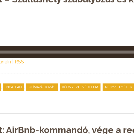
uneIn
|
RSS
,
,
,
,
INGATLAN
KLÍMAVÁLTOZÁS
KÖRNYEZETVÉDELEM
NÉGYZETMÉTER
st: AirBnb-kommandó, vége a re