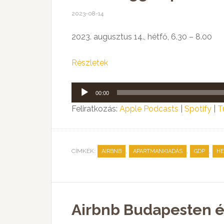
2023-08-14
2023. augusztus 14., hétfő, 6.30 – 8.00
Részletek
Audió
00:00
lejátszó
Feliratkozás:
Apple Podcasts
|
Spotify
|
T
CÍMKÉK:
,
,
,
AIRBNB
APARTMANKIADÁS
GDP
HE
Airbnb Budapesten é