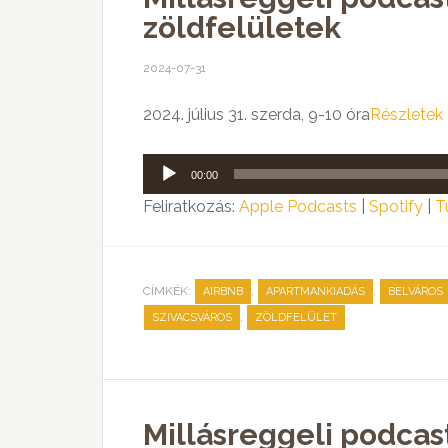
zöldfelületek
2024-07-31
2024. július 31. szerda, 9-10 óra
Részletek
Audió
00:00
lejátszó
Feliratkozás:
Apple Podcasts
|
Spotify
|
T
CÍMKÉK:
,
,
AIRBNB
APARTMANKIADÁS
BELVÁROS
,
SZIVACSVÁROS
ZÖLDFELÜLET
Millásreggeli podca