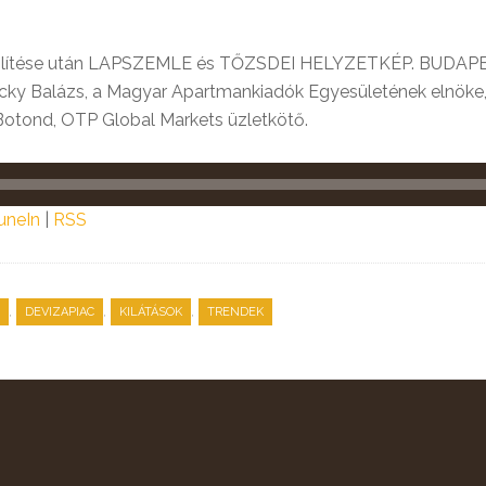
említése után LAPSZEMLE és TŐZSDEI HELYZETKÉP. BUDAPE
icky Balázs, a Magyar Apartmankiadók Egyesületének elnö
 Botond, OTP Global Markets üzletkötő.
uneIn
|
RSS
,
,
,
DEVIZAPIAC
KILÁTÁSOK
TRENDEK