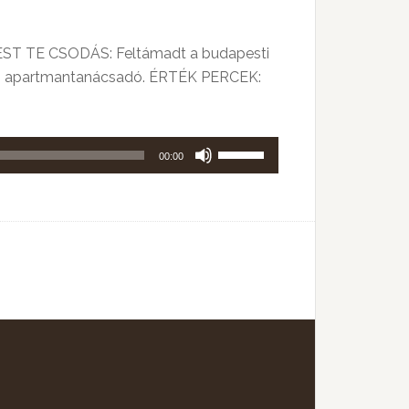
ST TE CSODÁS: Feltámadt a budapesti
ke, apartmantanácsadó. ÉRTÉK PERCEK:
A
00:00
hangerő
növeléséhez,
illetőleg
csökkentéséhez
a
Fel/Le
billentyűket
kell
használni.