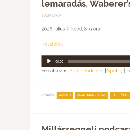
lemaradás, Waberer’
2026-07-07
2026. július 7., kedd, 8-9 óra
Részletek
Audió
00:00
lejátszó
Feliratkozás:
Apple Podcasts
|
Spotify
|
T
CÍMKÉK:
,
,
AIRBNB
APARTMANKIADÁS
BELFÖLDI
Millásreggeli podcast