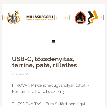
USB-C, tőzsdenyitás,
terrine, paté, rillettes
2022-10-06
IT ROVAT: Mindenkinek ugyanolyan töltőt! –
Koi Tamás, a hwsw.hu szakírója
TŐZSDENYITÁS – Buró Szilárd, pénzügyi