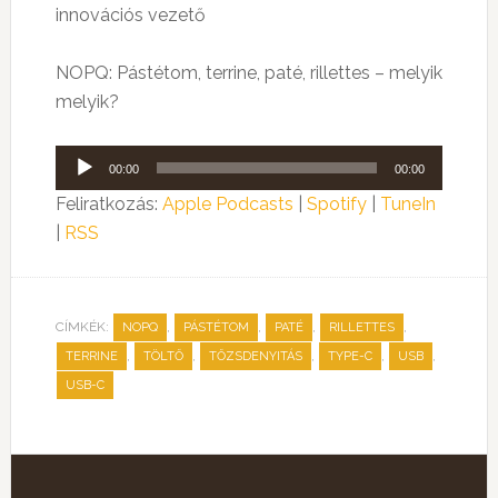
innovációs vezető
NOPQ: Pástétom, terrine, paté, rillettes – melyik
melyik?
Audió
00:00
00:00
lejátszó
Feliratkozás:
Apple Podcasts
|
Spotify
|
TuneIn
|
RSS
CÍMKÉK:
,
,
,
,
NOPQ
PÁSTÉTOM
PATÉ
RILLETTES
,
,
,
,
,
TERRINE
TÖLTŐ
TŐZSDENYITÁS
TYPE-C
USB
USB-C