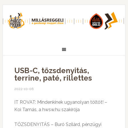
USB-C, tőzsdenyitás,
terrine, paté, rillettes
2022-10-06
IT ROVAT: Mindenkinek ugyanolyan töltőt! –
Koi Tamás, a hwsw.hu szakírója
TŐZSDENYITÁS – Buró Szilárd, pénzügyi