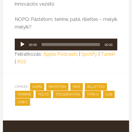
innovációs vezető
NOPQ: Pástétom, terrine, paté, rillettes – melyik
melyik?
Audió
00:00
00:00
lejátszó
Feliratkozás:
Apple Podcasts
|
Spotify
|
TuneIn
|
RSS
CÍMKÉK:
,
,
,
,
NOPQ
PÁSTÉTOM
PATÉ
RILLETTES
,
,
,
,
,
TERRINE
TÖLTŐ
TŐZSDENYITÁS
TYPE-C
USB
USB-C