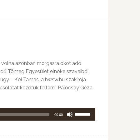
a
Fel/Le
billentyűket
kell
használni.
tt volna azonban morgásra okot adó
lekedő Tömeg Egyesület elnöke szavaiból.
n úgy – Koi Tamás, a hwsw.hu szakírója
csolatát kezdtük feltárni, Palocsay Géza,
A
00:00
hangerő
növeléséhez,
illetőleg