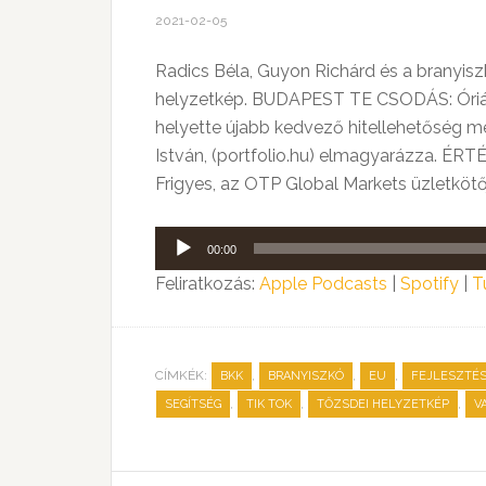
2021-02-05
Radics Béla, Guyon Richárd és a branyisz
helyzetkép. BUDAPEST TE CSODÁS: Óriási
helyette újabb kedvező hitellehetőség me
István, (portfolio.hu) elmagyarázza. ÉRT
Frigyes, az OTP Global Markets üzletköt
Audió
00:00
lejátszó
Feliratkozás:
Apple Podcasts
|
Spotify
|
T
CÍMKÉK:
,
,
,
BKK
BRANYISZKÓ
EU
FEJLESZTÉ
,
,
,
SEGÍTSÉG
TIK TOK
TŐZSDEI HELYZETKÉP
V