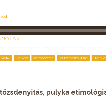
letek
uneIn
|
RSS
,
,
,
,
DIGITAL
INFLÁCIÓ
KÖLTSÉGVETÉS
KÖLTSÉGVETÉSI HIÁNY
LIVE SHO
, tőzsdenyitás, pulyka etimológi