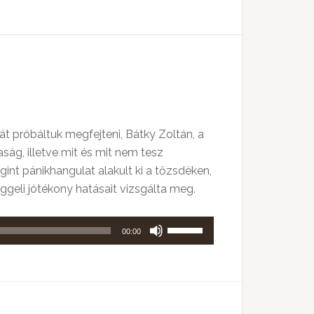
Fel/Le
billentyűket
kell
használni.
tkát próbáltuk megfejteni, Bátky Zoltán, a
ság, illetve mit és mit nem tesz
gint pánikhangulat alakult ki a tőzsdéken,
eggeli jótékony hatásait vizsgálta meg.
A
00:00
hangerő
növeléséhez,
illetőleg
csökkentéséhez