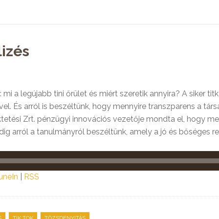
lizés
mi a legújabb tini őrület és miért szeretik annyira? A siker ti
l. És arról is beszéltünk, hogy mennyire transzparens a társa
ektetési Zrt. pénzügyi innovációs vezetője mondta el, hogy me
edig arról a tanulmányról beszéltünk, amely a jó és bőséges r
uneIn
|
RSS
,
,
S
TIK TOK
TŐZSDENYITÁS