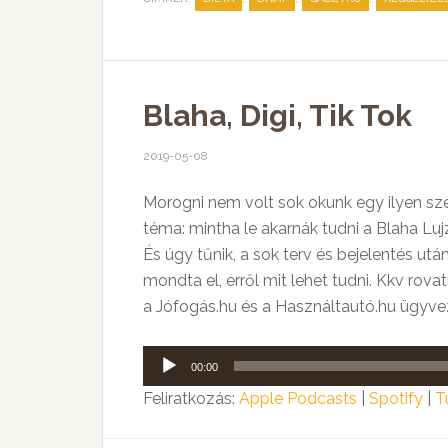
Blaha, Digi, Tik Tok
2019-05-08
Morogni nem volt sok okunk egy ilyen sz
téma: mintha le akarnák tudni a Blaha Luj
És úgy tűnik, a sok terv és bejelentés ut
mondta el, erről mit lehet tudni. Kkv ro
a Jófogás.hu és a Használtautó.hu ügyve
Audió
00:00
lejátszó
Feliratkozás:
Apple Podcasts
|
Spotify
|
T