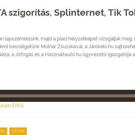
szigorítás, Splinternet, Tik To
án lapszemlézünk, majd a piaci helyzetképet vizsgáljuk meg
ákról beszélgetünk Molnár Zsuzskával, a Járókelő.hu sajtóre
 Géza, a Jófogás és a Használtautó.hu ügyvezető igazgatója a
uneIn
|
RSS
,
TÁS
TIK TOK