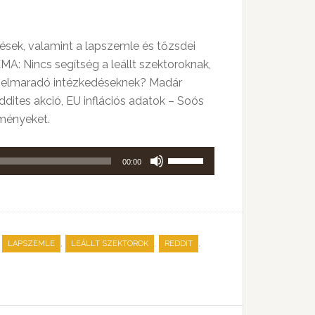
ések, valamint a lapszemle és tőzsdei
: Nincs segítség a leállt szektoroknak,
agy elmaradó intézkedéseknek? Madár
dites akció, EU inflációs adatok – Soós
eményeket.
A
00:00
hangerő
növeléséhez,
illetőleg
csökkentéséhez
,
,
,
,
LAPSZEMLE
LEÁLLT SZEKTOROK
REDDIT
a
Fel/Le
billentyűket
kell