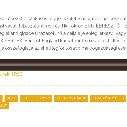
kói ütközet a szokásos reggeli születésnapi, névnapi köszönt
 vasút-fejlesztési álmok és Tik-Tok-on BKK. ÉBRESZTŐ TÉMA
g állami gigaberuházások. Mi a célja a jelenlegi érkező, v
ÉK PERCEK: Bank of England kamatdöntő ülés, ezüst elleni red
ője összefoglalja az eheti legfontosabb makrogazdasági es
uneIn
|
RSS
,
,
,
,
S
HITEL
HITELLEHETŐSÉG
INFLÁCIÓS ADATOK
KAMATDÖNTŐ ÜLÉS
ASÚT