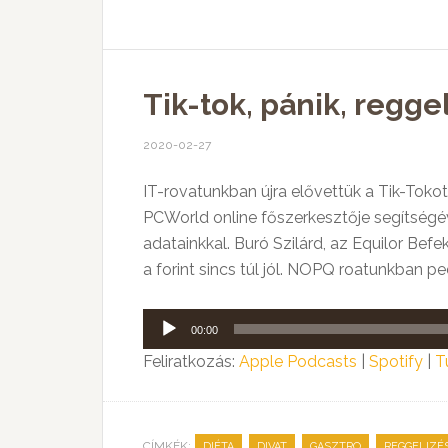
Tik-tok, pánik, regge
2020-02-27
IT-rovatunkban újra elővettük a Tik-Tokot: 
PCWorld online főszerkesztője segítségéve
adatainkkal. Buró Szilárd, az Equilor Bef
a forint sincs túl jól. NOPQ roatunkban p
Audió
00:00
lejátszó
Feliratkozás:
Apple Podcasts
|
Spotify
|
T
CÍMKÉK:
,
,
,
DIÉTA
DIVAT
GASZTRO
REGGELIZÉ