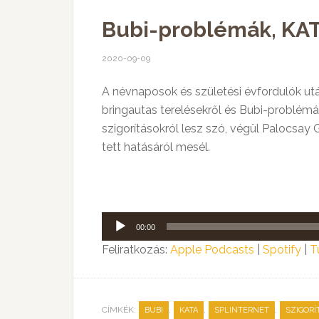
Bubi-problémák, KATA 
2020-09-09
A névnaposok és születési évfordulók ut
bringautas terelésekről és Bubi-problém
szigorításokról lesz szó, végül Palocsay
tett hatásáról mesél.
Audió
00:00
lejátszó
Feliratkozás:
Apple Podcasts
|
Spotify
|
T
CÍMKÉK:
,
,
,
BUBI
KATA
SPLINTERNET
SZIGORÍ