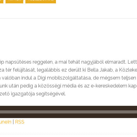
ép napsütéses reggelen, a mai tehát nagyjából elmaradt. Le
za tér felújítását, legalábbis ez derült ki Bella Jakab, a Köz
án valóban indul a Digi mobilszolgáltatása, de mégsem teljse
vatunk után pedig a közösségi média és az e-kereskedelem kap
zető igazgatója segítségével.
uneIn
|
RSS