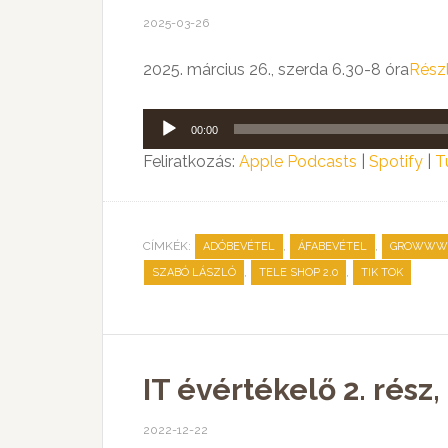
2025-03-26
2025. március 26., szerda 6.30-8 óra
Rész
Audió
00:00
lejátszó
Feliratkozás:
Apple Podcasts
|
Spotify
|
T
CÍMKÉK:
,
,
ADÓBEVÉTEL
ÁFABEVÉTEL
GROWWW 
,
,
SZABÓ LÁSZLÓ
TELE SHOP 2.0
TIK TOK
IT évértékelő 2. rész
2022-12-22