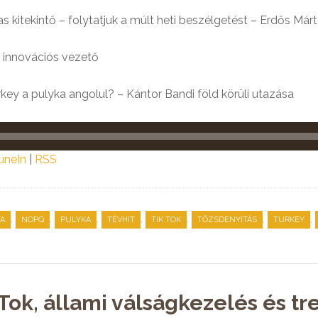
s kitekintő – folytatjuk a múlt heti beszélgetést – Erdős Má
 innovációs vezető
key a pulyka angolul? – Kántor Bandi föld körüli utazása
uneIn
|
RSS
,
,
,
,
,
,
,
A
NOPQ
PULYKA
TÉVHIT
TIK TOK
TŐZSDENYITÁS
TURKEY
Tok, állami válságkezelés és tr