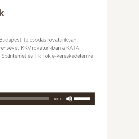
használni.
k
. Budapest, te csodás rovatunkban
ferensével. KKV rovatunkban a KATA
 Splinternet és Tik Tok e-kereskedelemre
A
00:00
hangerő
növeléséhez,
illetőleg
csökkentéséhez
a