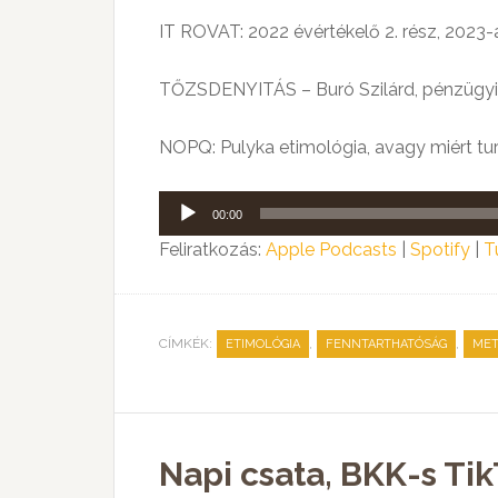
IT ROVAT: 2022 évértékelő 2. rész, 2023-a
TŐZSDENYITÁS – Buró Szilárd, pénzügyi
NOPQ: Pulyka etimológia, avagy miért tur
Audió
00:00
lejátszó
Feliratkozás:
Apple Podcasts
|
Spotify
|
T
CÍMKÉK:
,
,
ETIMOLÓGIA
FENNTARTHATÓSÁG
MET
Napi csata, BKK-s Tik