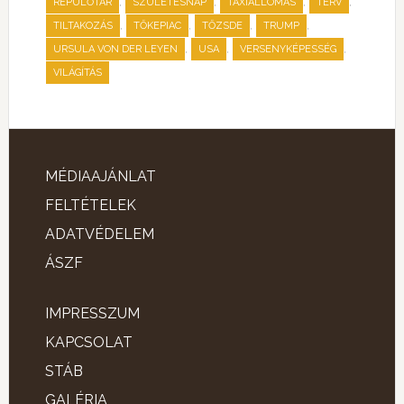
,
,
,
,
REPÜLŐTÁR
SZÜLETÉSNAP
TAXIÁLLOMÁS
TERV
,
,
,
,
TILTAKOZÁS
TŐKEPIAC
TŐZSDE
TRUMP
,
,
,
URSULA VON DER LEYEN
USA
VERSENYKÉPESSÉG
VILÁGÍTÁS
MÉDIAAJÁNLAT
FELTÉTELEK
ADATVÉDELEM
ÁSZF
IMPRESSZUM
KAPCSOLAT
STÁB
GALÉRIA