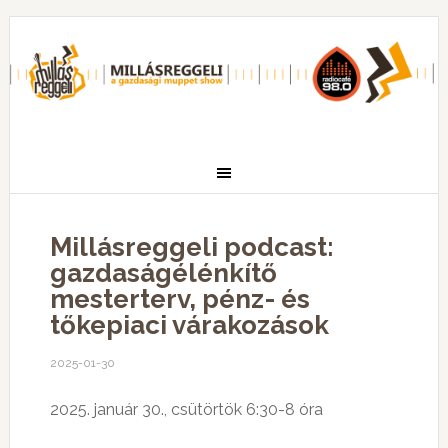
Millásreggeli podcast:
gazdaságélénkítő
mesterterv, pénz- és
tőkepiaci várakozások
2025-01-30
2025. január 30., csütörtök 6:30-8 óra