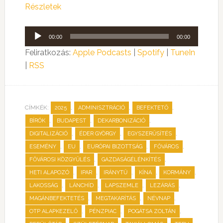
Részletek
Audió
00:00
00:00
lejátszó
Feliratkozás:
Apple Podcasts
|
Spotify
|
TuneIn
|
RSS
CÍMKÉK:
,
,
,
2025
ADMINISZTRÁCIÓ
BEFEKTETŐ
,
,
,
BÍRÓK
BUDAPEST
DEKARBONIZÁCIÓ
,
,
,
DIGITALIZÁCIÓ
ÉDER GYÖRGY
EGYSZERŰSÍTÉS
,
,
,
,
ESEMÉNY
EU
EURÓPAI BIZOTTSÁG
FŐVÁROS
,
,
FŐVÁROSI KÖZGYŰLÉS
GAZDASÁGÉLÉNKÍTÉS
,
,
,
,
,
HETI ALAPOZÓ
IPAR
IRÁNYTŰ
KÍNA
KORMÁNY
,
,
,
,
LAKOSSÁG
LÁNCHÍD
LAPSZEMLE
LEZÁRÁS
,
,
,
MAGÁNBEFEKTETÉS
MEGTAKARÍTÁS
NÉVNAP
,
,
,
OTP ALAPKEZELŐ
PÉNZPIAC
POGÁTSA ZOLTÁN