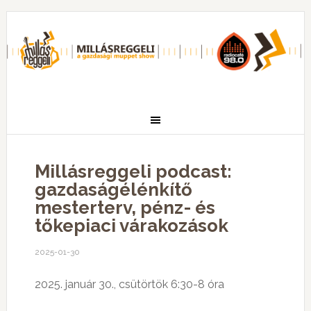
Millásreggeli podcast:
gazdaságélénkítő
mesterterv, pénz- és
tőkepiaci várakozások
2025-01-30
2025. január 30., csütörtök 6:30-8 óra