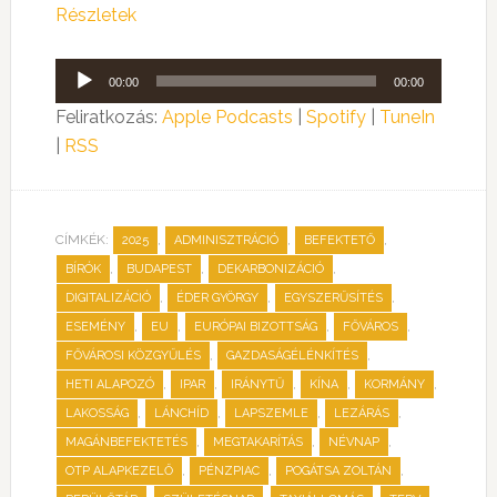
Részletek
Audió
00:00
00:00
lejátszó
Feliratkozás:
Apple Podcasts
|
Spotify
|
TuneIn
|
RSS
CÍMKÉK:
,
,
,
2025
ADMINISZTRÁCIÓ
BEFEKTETŐ
,
,
,
BÍRÓK
BUDAPEST
DEKARBONIZÁCIÓ
,
,
,
DIGITALIZÁCIÓ
ÉDER GYÖRGY
EGYSZERŰSÍTÉS
,
,
,
,
ESEMÉNY
EU
EURÓPAI BIZOTTSÁG
FŐVÁROS
,
,
FŐVÁROSI KÖZGYŰLÉS
GAZDASÁGÉLÉNKÍTÉS
,
,
,
,
,
HETI ALAPOZÓ
IPAR
IRÁNYTŰ
KÍNA
KORMÁNY
,
,
,
,
LAKOSSÁG
LÁNCHÍD
LAPSZEMLE
LEZÁRÁS
,
,
,
MAGÁNBEFEKTETÉS
MEGTAKARÍTÁS
NÉVNAP
,
,
,
OTP ALAPKEZELŐ
PÉNZPIAC
POGÁTSA ZOLTÁN