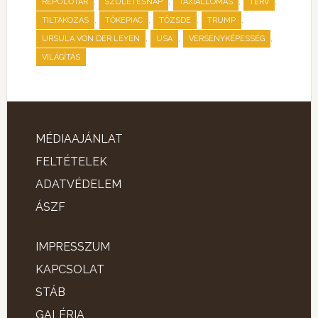
,
,
,
,
REPÜLŐTÁR
SZÜLETÉSNAP
TAXIÁLLOMÁS
TERV
,
,
,
,
TILTAKOZÁS
TŐKEPIAC
TŐZSDE
TRUMP
,
,
,
URSULA VON DER LEYEN
USA
VERSENYKÉPESSÉG
VILÁGÍTÁS
MÉDIAAJÁNLAT
FELTÉTELEK
ADATVÉDELEM
ÁSZF
IMPRESSZUM
KAPCSOLAT
STÁB
GALÉRIA