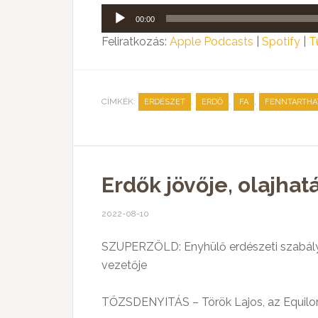
Audió
00:00
lejátszó
Feliratkozás:
Apple Podcasts
|
Spotify
|
T
CÍMKÉK:
,
,
,
ERDÉSZET
ERDŐ
FA
FENNTARTHA
Erdők jövője, olajhatá
2022-08-10
SZUPERZÖLD: Enyhülő erdészeti szabály
vezetője
TŐZSDENYITÁS – Török Lajos, az Equilor 