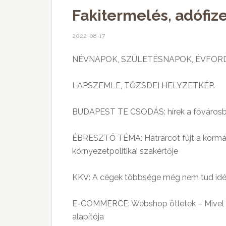
Fakitermelés, adófiz
2022-08-17
NÉVNAPOK, SZÜLETÉSNAPOK, ÉVFOR
LAPSZEMLE, TŐZSDEI HELYZETKÉP.
BUDAPEST TE CSODÁS: hírek a fővárosbó
ÉBRESZTŐ TÉMA: Hátrarcot fújt a kormán
környezetpolitikai szakértője
KKV: A cégek többsége még nem tud idén
E-COMMERCE: Webshop ötletek – Mivel ér
alapítója