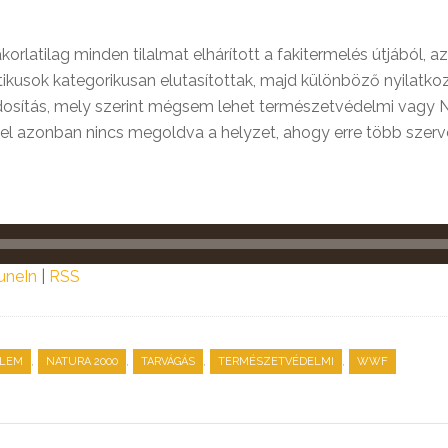
orlatilag minden tilalmat elhárított a fakitermelés útjából, a
itikusok kategorikusan elutasítottak, majd különböző nyilatko
osítás, mely szerint mégsem lehet természetvédelmi vagy Nat
el azonban nincs megoldva a helyzet, ahogy erre több szerve
uneIn
|
RSS
,
,
,
,
ELEM
NATURA 2000
TARVÁGÁS
TERMÉSZETVÉDELMI
WWF