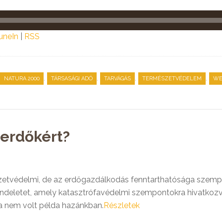
uneIn
|
RSS
,
,
,
,
NATURA 2000
TÁRSASÁGI ADÓ
TARVÁGÁS
TERMÉSZETVÉDELEM
WE
erdőkért?
védelmi, de az erdőgazdálkodás fenntarthatósága szempont
deletet, amely katasztrófavédelmi szempontokra hivatkozva 
ta nem volt példa hazánkban.
Részletek