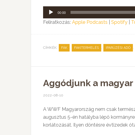
Audió
00:00
lejátszó
Feliratkozás:
Apple Podcasts
|
Spotify
|
T
CÍMKÉK:
,
,
,
FÁK
FAKITERMELÉS
IPARŰZÉSI ADÓ
Aggódjunk a magyar 
2022-08-10
A WWF Magyarország nem csak természet
augusztus 5-én hatályba lépő kormányren
korlátozását. Ilyen döntésre évtizedek ó