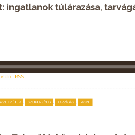
t: ingatlanok túlárazása, tarvá
uneIn
|
RSS
,
,
,
GYZETMÉTER
SZUPERZÖLD
TARVÁGÁS
WWF