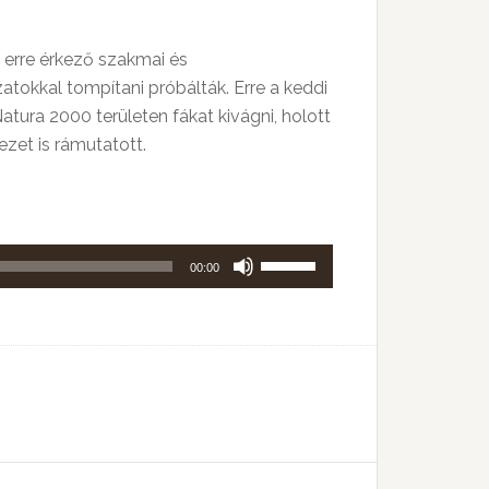
z erre érkező szakmai és
zatokkal tompítani próbálták. Erre a keddi
ura 2000 területen fákat kivágni, holott
zet is rámutatott.
A
00:00
hangerő
növeléséhez,
illetőleg
csökkentéséhez
a
Fel/Le
billentyűket
kell