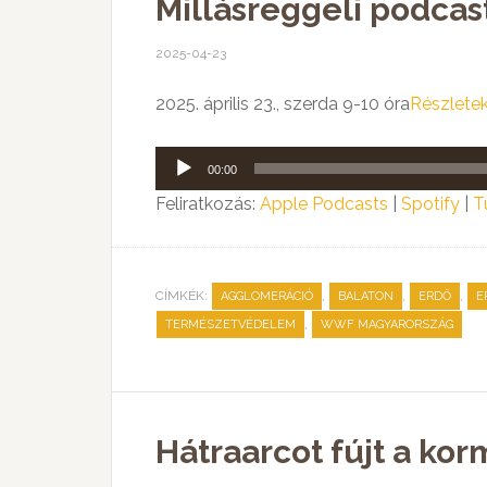
Millásreggeli podcas
2025-04-23
2025. április 23., szerda 9-10 óra
Részlete
Audió
00:00
lejátszó
Feliratkozás:
Apple Podcasts
|
Spotify
|
T
CÍMKÉK:
,
,
,
AGGLOMERÁCIÓ
BALATON
ERDŐ
E
,
TERMÉSZETVÉDELEM
WWF MAGYARORSZÁG
Hátraarcot fújt a ko