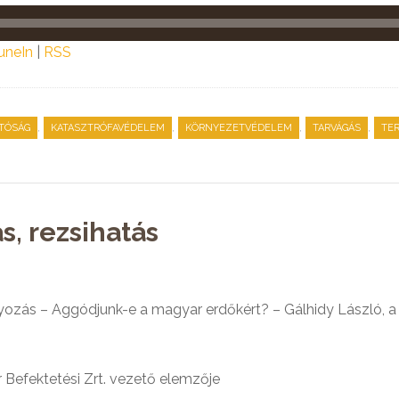
uneIn
|
RSS
,
,
,
,
TÓSÁG
KATASZTRÓFAVÉDELEM
KÖRNYEZETVÉDELEM
TARVÁGÁS
TE
s, rezsihatás
ozás – Aggódjunk-e a magyar erdőkért? – Gálhidy László
Befektetési Zrt. vezető elemzője