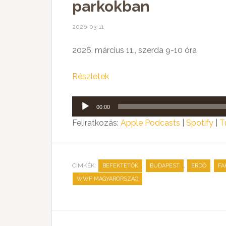
parkokban
2026-03-11
2026. március 11., szerda 9-10 óra
Részletek
Audió
00:00
lejátszó
Feliratkozás:
Apple Podcasts
|
Spotify
|
T
CÍMKÉK:
,
,
,
BEFEKTETŐK
BUDAPEST
ERDŐ
FA
WWF MAGYARORSZÁG