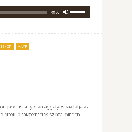
A
00:00
hangerő
növeléséhez,
illetőleg
csökkentéséhez
,
BSHOP
WWF
a
Fel/Le
billentyűket
kell
használni.
jából is súlyosan aggályosnak látja az
eltörli a fakitermelés szinte minden