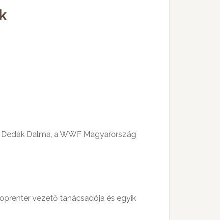
k
használni.
? – Dedák Dalma, a WWF Magyarország
prenter vezető tanácsadója és egyik