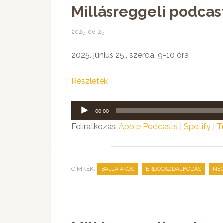
Millásreggeli podcas
2025-06-25
2025. június 25., szerda, 9-10 óra
Részletek
Audió
00:00
lejátszó
Feliratkozás:
Apple Podcasts
|
Spotify
|
T
CÍMKÉK:
,
,
BALLA ÁKOS
ERDŐGAZDÁLKODÁS
NÉ