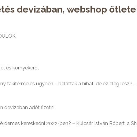
etés devizában, webshop ötlete
DULÓK.
l és környékéről
y fakitermelés ügyben – belátták a hibát, de ez elég lesz
 devizában adót fizetni
demes kereskedni 2022-ben? – Kulcsár István Róbert, a Sho