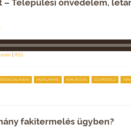
t – Települési önvédelem, leta
k
uneIn
|
RSS
,
,
,
,
RDŐGAZDÁLKODÁS
INGATLANPIAC
KORLÁTOZÁS
SZUPERZÖLD
TARV
rmány fakitermelés ügyben?