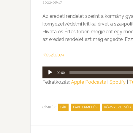
2022-08-17
Az eredeti rendelet szerint a kormány gyak
környezetvédelmi kritikai érvet a szakpol
Hivatalos Értesítőben megjelent egy mód
az eredeti rendelet ezt még engedte. Ezz
Részletek
Audió
00:00
lejátszó
Feliratkozás:
Apple Podcasts
|
Spotify
|
T
CÍMKÉK:
,
,
FÁK
FAKITERMELÉS
KÖRNYEZETVÉD