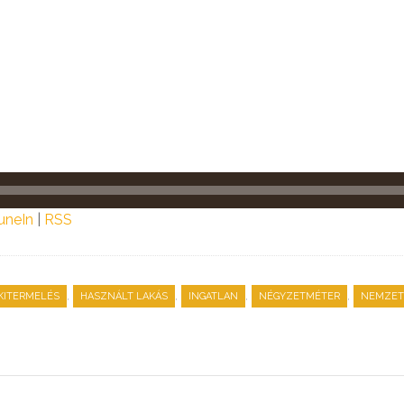
uneIn
|
RSS
,
,
,
,
KITERMELÉS
HASZNÁLT LAKÁS
INGATLAN
NÉGYZETMÉTER
NEMZETI