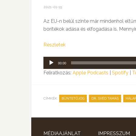
2021-01-15
Az EU-n belül szinte már mindenhol eltű
borítékok adása és elfogadása is. Mennyi
Részletek
Audió
00:00
lejátszó
Feliratkozás:
Apple Podcasts
|
Spotify
|
T
CÍMKÉK:
,
,
BÜNTETŐJOG
DR. SVÉD TAMÁS
HÁLA
MÉDIAAJÁNLAT
IMPRESSZUM