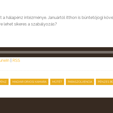
nt a hálapénz intézménye. Januártól itthon is büntetőjogi 
re lehet sikeres a szabályozás?
uneIn
|
RSS
,
,
,
,
PÉNZ
MAGYAR ORVOSI KAMARA
MŰTÉT
PARASZOLVENCIA
PÉNZES B