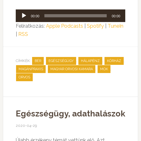
Audió
00:00
00:00
lejátszó
Feliratkozás:
Apple Podcasts
|
Spotify
|
TuneIn
|
RSS
CÍMKÉK:
,
,
,
,
BÉR
EGÉSZSÉGÜGY
HÁLAPÉNZ
KÓRHÁZ
,
,
,
MAGÁNPRAXIS
MAGYAR ORVOSI KAMARA
MOK
ORVOS
Egészségügy, adathalászok
2020-04-29
Újabb érzékeny témát vettünk elő. Azt