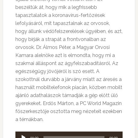
beszéltük át, hogy mik a legfrissebb
tapasztalatok a koronavírus-fertőzések
lefolyásáról, mit tapasztalnak az orvosok,
hogy állunk védőfelszerelések ügyében, és azt,
hogy bírják a strapát a frontvonalban az
orvosok. Dr. Álmos Péter, a Magyar Orvosi
Kamara alelnöke azt is elmondta, hogy mi a
szakmai álláspont az ágyfelszabadításról. Az
egészségügy jövőjéről is szó esett. A
szokottnál durvább a járvány miatt az áresés a
használt mobiltelefonok piacán, közben mobilt
ajánló adathalászok támadják a gép előtt ülő
gyerekeket. Erdős Márton, a PC World Magazin
főszerkesztője osztotta meg nézeteit ezekben
a témákban.
Audió