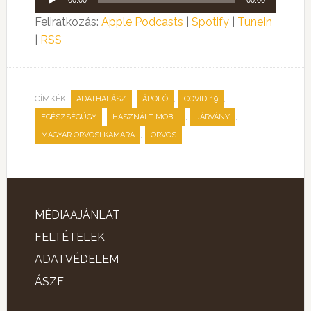
00:00
00:00
lejátszó
Feliratkozás:
Apple Podcasts
|
Spotify
|
TuneIn
|
RSS
CÍMKÉK:
,
,
,
ADATHALÁSZ
ÁPOLÓ
COVID-19
,
,
,
EGÉSZSÉGÜGY
HASZNÁLT MOBIL
JÁRVÁNY
,
MAGYAR ORVOSI KAMARA
ORVOS
MÉDIAAJÁNLAT
FELTÉTELEK
ADATVÉDELEM
ÁSZF