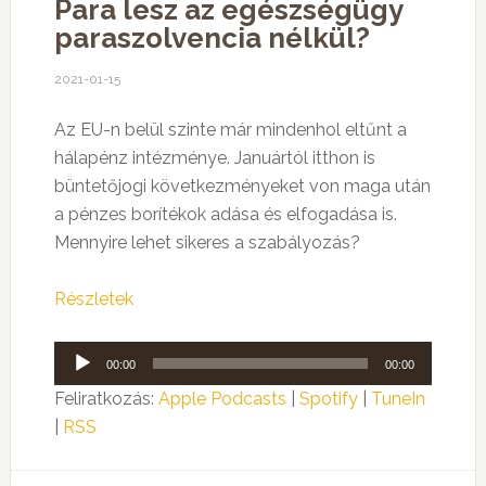
Para lesz az egészségügy
paraszolvencia nélkül?
2021-01-15
Az EU-n belül szinte már mindenhol eltűnt a
hálapénz intézménye. Januártól itthon is
büntetőjogi következményeket von maga után
a pénzes borítékok adása és elfogadása is.
Mennyire lehet sikeres a szabályozás?
Részletek
Audió
00:00
00:00
lejátszó
Feliratkozás:
Apple Podcasts
|
Spotify
|
TuneIn
|
RSS