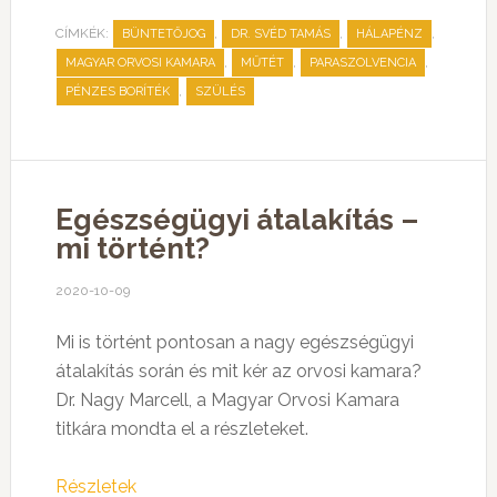
CÍMKÉK:
,
,
,
BÜNTETŐJOG
DR. SVÉD TAMÁS
HÁLAPÉNZ
,
,
,
MAGYAR ORVOSI KAMARA
MŰTÉT
PARASZOLVENCIA
,
PÉNZES BORÍTÉK
SZÜLÉS
Egészségügyi átalakítás –
mi történt?
2020-10-09
Mi is történt pontosan a nagy egészségügyi
átalakítás során és mit kér az orvosi kamara?
Dr. Nagy Marcell, a Magyar Orvosi Kamara
titkára mondta el a részleteket.
Részletek