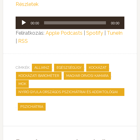
Részletek
Audió
00:00
00:00
lejátszó
Feliratkozás:
Apple Podcasts
|
Spotify
|
TuneIn
|
RSS
CÍMKÉK:
,
,
,
ALLIANZ
EGÉSZSÉGÜGY
KOCKÁZAT
,
,
KOCKÁZATI BAROMÉTER
MAGYAR ORVOSI KAMARA
,
MOK
NYÍRŐ GYULA ORSZÁGOS PSZICHIÁTRIAI ÉS ADDIKTOLÓGIAI
INTÉZET
,
PSZICHIÁTRIA