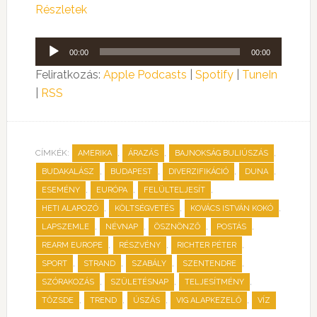
Részletek
Audió
00:00
00:00
lejátszó
Feliratkozás:
Apple Podcasts
|
Spotify
|
TuneIn
|
RSS
CÍMKÉK:
,
,
,
AMERIKA
ÁRAZÁS
BAJNOKSÁG BULIÚSZÁS
,
,
,
,
BUDAKALÁSZ
BUDAPEST
DIVERZIFIKÁCIÓ
DUNA
,
,
,
ESEMÉNY
EURÓPA
FELÜLTELJESÍT
,
,
,
HETI ALAPOZÓ
KÖLTSÉGVETÉS
KOVÁCS ISTVÁN KOKÓ
,
,
,
,
LAPSZEMLE
NÉVNAP
ÖSZNÖNZŐ
POSTÁS
,
,
,
REARM EUROPE
RÉSZVÉNY
RICHTER PÉTER
,
,
,
,
SPORT
STRAND
SZABÁLY
SZENTENDRE
,
,
,
SZÓRAKOZÁS
SZÜLETÉSNAP
TELJESÍTMÉNY
,
,
,
,
TŐZSDE
TREND
ÚSZÁS
VIG ALAPKEZELŐ
VÍZ