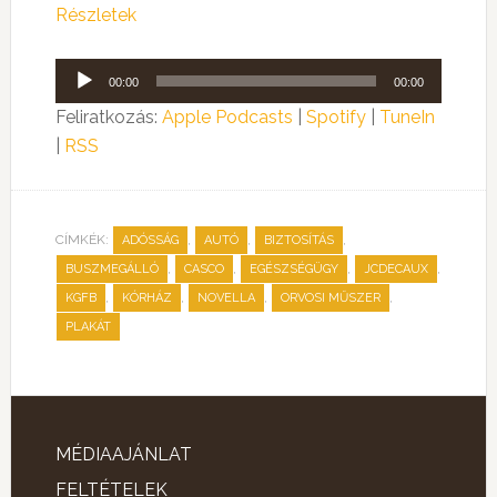
Részletek
Audió
00:00
00:00
lejátszó
Feliratkozás:
Apple Podcasts
|
Spotify
|
TuneIn
|
RSS
CÍMKÉK:
,
,
,
ADÓSSÁG
AUTÓ
BIZTOSÍTÁS
,
,
,
,
BUSZMEGÁLLÓ
CASCO
EGÉSZSÉGÜGY
JCDECAUX
,
,
,
,
KGFB
KÓRHÁZ
NOVELLA
ORVOSI MŰSZER
PLAKÁT
MÉDIAAJÁNLAT
FELTÉTELEK